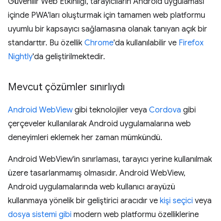
Güvenilir Web Etkinliği, tarayıcıların Android uygulaması
içinde PWA'ları oluşturmak için tamamen web platformu
uyumlu bir kapsayıcı sağlamasına olanak tanıyan açık bir
standarttır. Bu özellik
Chrome
'da kullanılabilir ve
Firefox
Nightly
'da geliştirilmektedir.
Mevcut çözümler sınırlıydı
Android WebView
gibi teknolojiler veya
Cordova
gibi
çerçeveler kullanılarak Android uygulamalarına web
deneyimleri eklemek her zaman mümkündü.
Android WebView'in sınırlaması, tarayıcı yerine kullanılmak
üzere tasarlanmamış olmasıdır. Android WebView,
Android uygulamalarında web kullanıcı arayüzü
kullanmaya yönelik bir geliştirici aracıdır ve
kişi seçici
veya
dosya sistemi
gibi
modern web platformu özelliklerine