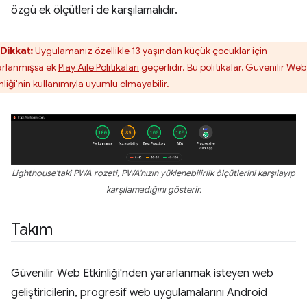
özgü ek ölçütleri de karşılamalıdır.
Dikkat:
Uygulamanız özellikle 13 yaşından küçük çocuklar için
arlanmışsa ek
Play Aile Politikaları
geçerlidir. Bu politikalar, Güvenilir Web
nliği'nin kullanımıyla uyumlu olmayabilir.
Lighthouse'taki PWA rozeti, PWA'nızın yüklenebilirlik ölçütlerini karşılayıp
karşılamadığını gösterir.
Takım
Güvenilir Web Etkinliği'nden yararlanmak isteyen web
geliştiricilerin, progresif web uygulamalarını Android