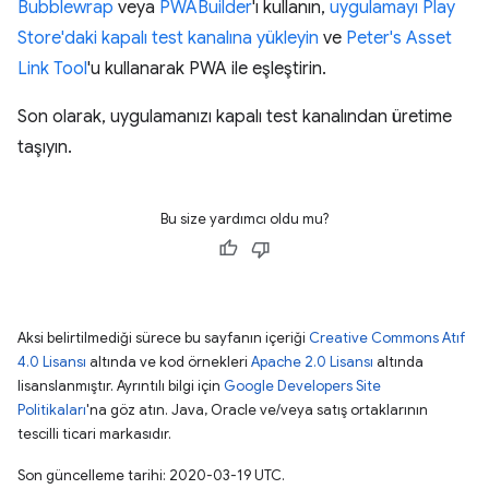
Bubblewrap
veya
PWABuilder
'ı kullanın,
uygulamayı Play
Store'daki kapalı test kanalına yükleyin
ve
Peter's Asset
Link Tool
'u kullanarak PWA ile eşleştirin.
Son olarak, uygulamanızı kapalı test kanalından üretime
taşıyın.
Bu size yardımcı oldu mu?
Aksi belirtilmediği sürece bu sayfanın içeriği
Creative Commons Atıf
4.0 Lisansı
altında ve kod örnekleri
Apache 2.0 Lisansı
altında
lisanslanmıştır. Ayrıntılı bilgi için
Google Developers Site
Politikaları
'na göz atın. Java, Oracle ve/veya satış ortaklarının
tescilli ticari markasıdır.
Son güncelleme tarihi: 2020-03-19 UTC.