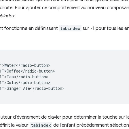
la droite. Pour ajouter ce comportement au nouveau composant
abindex
.
ant fonctionne en définissant
tabindex
sur -1 pour tous les en
">Water</radio-button>

1">Coffee</radio-button>

1">Tea</radio-button>

1">Cola</radio-button>

1">Ginger Ale</radio-button>

teur d'événement de clavier pour déterminer la touche sur laqu
éfinit la valeur
tabindex
de l'enfant précédemment sélectionné