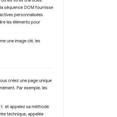
u les titres d'articles.
ue la séquence DOM fournisse
ractives personnalisées
dire les éléments pour
me une image clé, les
i vous créez une page unique
anément. Par exemple, les
-1
et appelez sa méthode
Cette technique, appelée