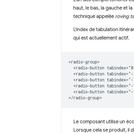
haut, le bas, la gauche et 
technique appelée
roving t
L'index de tabulation itinér
qui est actuellement actif.
<radio-group>

  <radio-button tabindex="0
  <radio-button tabindex="-
  <radio-button tabindex="-
  <radio-button tabindex="-
  <radio-button tabindex="-
Le composant utilise un écou
Lorsque cela se produit, il d