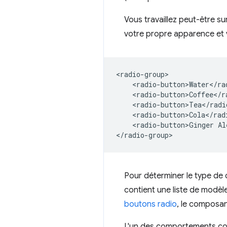
Vous travaillez peut-être s
votre propre apparence et
<radio-group>

    <radio-button>Water</rad
    <radio-button>Coffee</ra
    <radio-button>Tea</radio
    <radio-button>Cola</radi
    <radio-button>Ginger Al
Pour déterminer le type de c
contient une liste de modè
boutons radio
, le composan
L'un des comportements cour