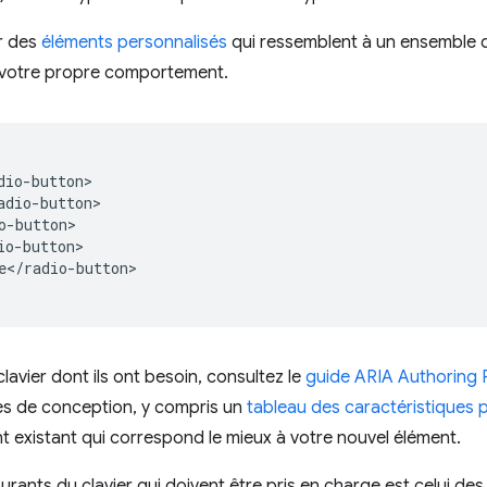
ur des
éléments personnalisés
qui ressemblent à un ensemble 
 votre propre comportement.
io-button>

dio-button>

-button>

o-button>

e</radio-button>

lavier dont ils ont besoin, consultez le
guide ARIA Authoring 
les de conception, y compris un
tableau des caractéristiques 
t existant qui correspond le mieux à votre nouvel élément.
ants du clavier qui doivent être pris en charge est celui des