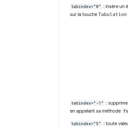
tabindex="0"
: insère un 
sur la touche
Tabulation
tabindex="-1"
: supprime 
en appelant sa méthode
f
tabindex="5"
: toute vale