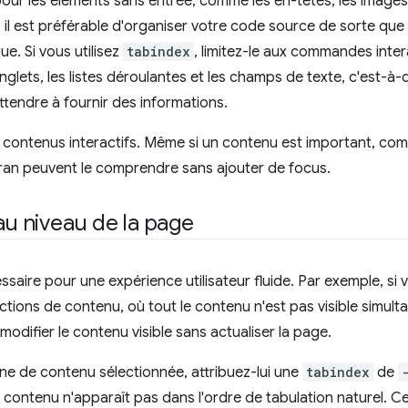
pour les éléments sans entrée, comme les en-têtes, les images o
 il est préférable d'organiser votre code source de sorte q
ue. Si vous utilisez
tabindex
, limitez-le aux commandes inte
onglets, les listes déroulantes et les champs de texte, c'est-à-
'attendre à fournir des informations.
contenus interactifs. Même si un contenu est important, com
écran peuvent le comprendre sans ajouter de focus.
au niveau de la page
ssaire pour une expérience utilisateur fluide. Par exemple, s
ctions de contenu, où tout le contenu n'est pas visible simult
modifier le contenu visible sans actualiser la page.
one de contenu sélectionnée, attribuez-lui une
tabindex
de
le contenu n'apparaît pas dans l'ordre de tabulation naturel. 