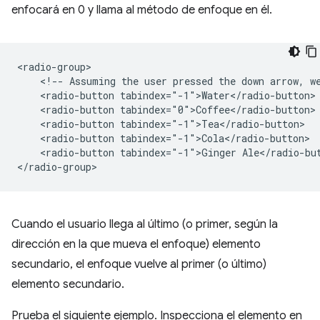
enfocará en 0 y llama al método de enfoque en él.
<radio-group>

    <!-- Assuming the user pressed the down arrow, we
    <radio-button tabindex="-1">Water</radio-button>

    <radio-button tabindex="0">Coffee</radio-button> 
    <radio-button tabindex="-1">Tea</radio-button>

    <radio-button tabindex="-1">Cola</radio-button>

    <radio-button tabindex="-1">Ginger Ale</radio-but
Cuando el usuario llega al último (o primer, según la
dirección en la que mueva el enfoque) elemento
secundario, el enfoque vuelve al primer (o último)
elemento secundario.
Prueba el siguiente ejemplo. Inspecciona el elemento en