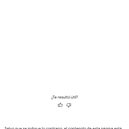
¿Te resultó útil?
Salvo que se indique lo contrario, el contenido de esta página está