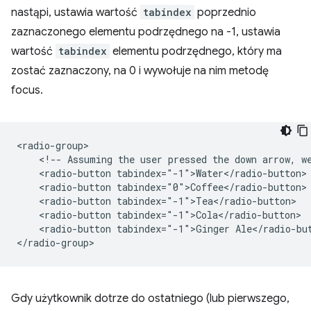
nastąpi, ustawia wartość
tabindex
poprzednio
zaznaczonego elementu podrzędnego na -1, ustawia
wartość
tabindex
elementu podrzędnego, który ma
zostać zaznaczony, na 0 i wywołuje na nim metodę
focus.
<radio-group>

    <!-- Assuming the user pressed the down arrow, we
    <radio-button tabindex="-1">Water</radio-button>

    <radio-button tabindex="0">Coffee</radio-button> 
    <radio-button tabindex="-1">Tea</radio-button>

    <radio-button tabindex="-1">Cola</radio-button>

    <radio-button tabindex="-1">Ginger Ale</radio-but
Gdy użytkownik dotrze do ostatniego (lub pierwszego,