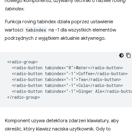
nowego komponentu, używamy techniki o nazwie
roving
tabindex
.
Funkcja roving tabindex działa poprzez ustawienie
wartości
tabindex
na -1 dla wszystkich elementów
podrzędnych z wyjątkiem aktualnie aktywnego.
<radio-group>

  <radio-button tabindex="0">Water</radio-button>

  <radio-button tabindex="-1">Coffee</radio-button>

  <radio-button tabindex="-1">Tea</radio-button>

  <radio-button tabindex="-1">Cola</radio-button>

  <radio-button tabindex="-1">Ginger Ale</radio-butto
Komponent używa detektora zdarzeń klawiatury, aby
określić, który klawisz naciska użytkownik. Gdy to