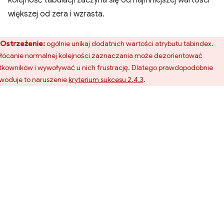
kolejność tabulacji zaczyna się od najmniejszej wartości
większej od zera i wzrasta.
Ostrzeżenie:
ogólnie unikaj dodatnich wartości atrybutu tabindex.
łócanie normalnej kolejności zaznaczania może dezorientować
tkowników i wywoływać u nich frustrację. Dlatego prawdopodobnie
woduje to naruszenie
kryterium sukcesu 2.4.3
.