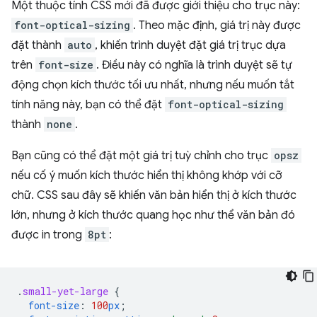
Một thuộc tính CSS mới đã được giới thiệu cho trục này:
font-optical-sizing
. Theo mặc định, giá trị này được
đặt thành
auto
, khiến trình duyệt đặt giá trị trục dựa
trên
font-size
. Điều này có nghĩa là trình duyệt sẽ tự
động chọn kích thước tối ưu nhất, nhưng nếu muốn tắt
tính năng này, bạn có thể đặt
font-optical-sizing
thành
none
.
Bạn cũng có thể đặt một giá trị tuỳ chỉnh cho trục
opsz
nếu cố ý muốn kích thước hiển thị không khớp với cỡ
chữ. CSS sau đây sẽ khiến văn bản hiển thị ở kích thước
lớn, nhưng ở kích thước quang học như thể văn bản đó
được in trong
8pt
:
.
small-yet-large
{
font-size
:
100
px
;