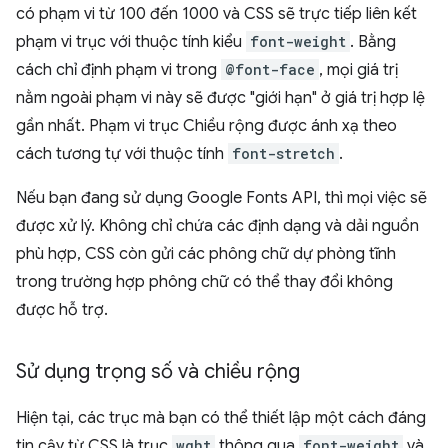
có phạm vi từ 100 đến 1000 và CSS sẽ trực tiếp liên kết
phạm vi trục với thuộc tính kiểu
font-weight
. Bằng
cách chỉ định phạm vi trong
@font-face
, mọi giá trị
nằm ngoài phạm vi này sẽ được "giới hạn" ở giá trị hợp lệ
gần nhất. Phạm vi trục Chiều rộng được ánh xạ theo
cách tương tự với thuộc tính
font-stretch
.
Nếu bạn đang sử dụng Google Fonts API, thì mọi việc sẽ
được xử lý. Không chỉ chứa các định dạng và dải nguồn
phù hợp, CSS còn gửi các phông chữ dự phòng tĩnh
trong trường hợp phông chữ có thể thay đổi không
được hỗ trợ.
Sử dụng trọng số và chiều rộng
Hiện tại, các trục mà bạn có thể thiết lập một cách đáng
tin cậy từ CSS là trục
wght
thông qua
font-weight
và