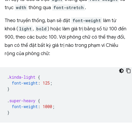
trục
wdth
thông qua
font-stretch
.
Theo truyền thống, bạn sẽ đặt
font-weight
làm từ
khoá (
light
,
bold
) hoặc làm giá trị bằng số từ 100 đến
900, theo các bước 100. Với phông chữ có thể thay đổi,
bạn có thể đặt bất kỳ giá trị nào trong phạm vi Chiều
rộng của phông chữ:
.
kinda-light
{
font-weight
:
125
;
}
.
super-heavy
{
font-weight
:
1000
;
}