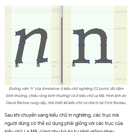
Đường viền "n" của Amstelvar ở kiểu chữ nghiêng (12 point, độ đậm
bình thường, chiều rộng bình thường) và ở kiểu chữ La Mã. Hình ảnh do
David Berlow cung cấp, nhà thiết kế kiểu chữ và nhà in tại Font Bureau.
Sau khi chuyển sang kiểu chữ in nghiêng, các trục mà
người dùng có thể sử dụng phải giống với các trục của
kiểu chữ La Mã, cũng như bộ ký tự phải giống nhau.