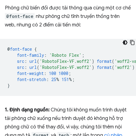
Phông chữ biến đổi được tải thông qua cùng một cơ chế
@font-face
như phông chữ tĩnh truyền thống trên
web, nhưng có 2 điểm cải tiến mới:
@
font-face
{
font-family
:
'Roboto Flex'
;
src
:
url
(
'RobotoFlex-VF.woff2'
)
format
(
'woff2-v
src
:
url
(
'RobotoFlex-VF.woff2'
)
format
(
'woff2'
)
font-weight
:
100
1000
;
font-stretch
:
25
%
151
%;
}
1. Định dạng nguồn:
Chúng tôi không muốn trình duyệt
tải phông chữ xuống nếu trình duyệt đó không hỗ trợ
phông chữ có thể thay đổi, vì vậy, chúng tôi thêm nội
dung mô tả
format
và
tech
: một lần trong
cú pháp