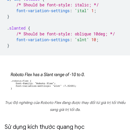
/* Should be font-style: italic; */
font-variation-settings
:
'ital'
1
;
}
.
slanted
{
/* Should be font-style: oblique 10deg; */
font-variation-settings
:
'slnt'
10
;
}
Trục Độ nghiêng của Roboto Flex đang được thay đổi từ giá trị tối thiểu
sang giá trị tối đa.
Sử dụng kích thước quang học