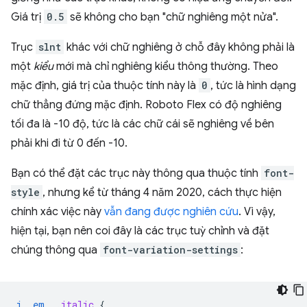
Giá trị
0.5
sẽ không cho bạn "chữ nghiêng một nửa".
Trục
slnt
khác với chữ nghiêng ở chỗ đây không phải là
một
kiểu
mới mà chỉ nghiêng kiểu thông thường. Theo
mặc định, giá trị của thuộc tính này là
0
, tức là hình dạng
chữ thẳng đứng mặc định. Roboto Flex có độ nghiêng
tối đa là -10 độ, tức là các chữ cái sẽ nghiêng về bên
phải khi đi từ 0 đến -10.
Bạn có thể đặt các trục này thông qua thuộc tính
font-
style
, nhưng kể từ tháng 4 năm 2020, cách thực hiện
chính xác việc này
vẫn đang được nghiên cứu
. Vì vậy,
hiện tại, bạn nên coi đây là các trục tuỳ chỉnh và đặt
chúng thông qua
font-variation-settings
:
i
,
em
,
.
italic
{