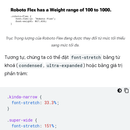
Trục Trọng lượng của Roboto Flex đang được thay đổi từ mức tối thiểu
sang mức tối đa.
Tương tự, chúng ta có thể đặt
font-stretch
bằng từ
khoá (
condensed
,
ultra-expanded
) hoặc bằng giá trị
phần trăm:
.
kinda-narrow
{
font-stretch
:
33.3
%
;
}
.
super-wide
{
font-stretch
:
151
%
;