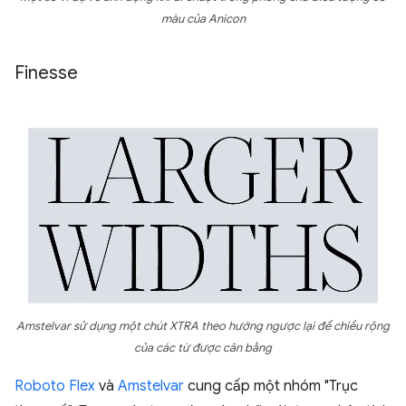
màu của Anicon
Finesse
Amstelvar sử dụng một chút XTRA theo hướng ngược lại để chiều rộng
của các từ được cân bằng
Roboto Flex
và
Amstelvar
cung cấp một nhóm "Trục