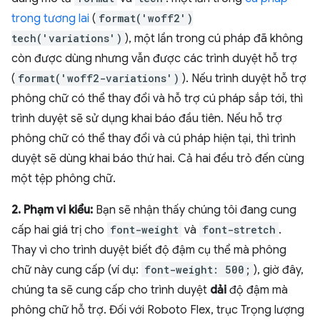
trong tương lai
(
format('woff2')
tech('variations')
), một lần trong cú pháp đã không
còn được dùng nhưng vẫn được các trình duyệt hỗ trợ
(
format('woff2-variations')
). Nếu trình duyệt hỗ trợ
phông chữ có thể thay đổi và hỗ trợ cú pháp sắp tới, thì
trình duyệt sẽ sử dụng khai báo đầu tiên. Nếu hỗ trợ
phông chữ có thể thay đổi và cú pháp hiện tại, thì trình
duyệt sẽ dùng khai báo thứ hai. Cả hai đều trỏ đến cùng
một tệp phông chữ.
2. Phạm vi kiểu:
Bạn sẽ nhận thấy chúng tôi đang cung
cấp hai giá trị cho
font-weight
và
font-stretch
.
Thay vì cho trình duyệt biết độ đậm cụ thể mà phông
chữ này cung cấp (ví dụ:
font-weight: 500;
), giờ đây,
chúng ta sẽ cung cấp cho trình duyệt
dải
độ đậm mà
phông chữ hỗ trợ. Đối với Roboto Flex, trục Trọng lượng