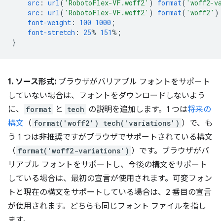
src
:
url
(
'RobotoFlex-VF.woff2'
)
format
(
'woff2-v
src
:
url
(
'RobotoFlex-VF.woff2'
)
format
(
'woff2'
)
font-weight
:
100
1000
;
font-stretch
:
25
%
151
%;
}
1. ソース形式:
ブラウザがバリアブル フォントをサポート
していない場合は、フォントをダウンロードしないよう
に、
format
と
tech
の説明を追加します。1 つは
将来の
構文
（
format('woff2') tech('variations')
）で、も
う 1 つは非推奨ですがブラウザでサポートされている構文
（
format('woff2-variations')
）です。ブラウザがバ
リアブル フォントをサポートし、今後の構文をサポート
している場合は、最初の宣言が使用されます。可変フォン
トと現在の構文をサポートしている場合は、2 番目の宣言
が使用されます。どちらも同じフォント ファイルを指し
ます。