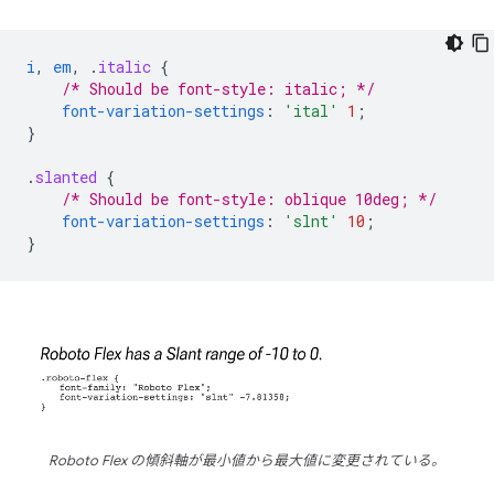
i
,
em
,
.
italic
{
/* Should be font-style: italic; */
font-variation-settings
:
'ital'
1
;
}
.
slanted
{
/* Should be font-style: oblique 10deg; */
font-variation-settings
:
'slnt'
10
;
}
Roboto Flex の傾斜軸が最小値から最大値に変更されている。