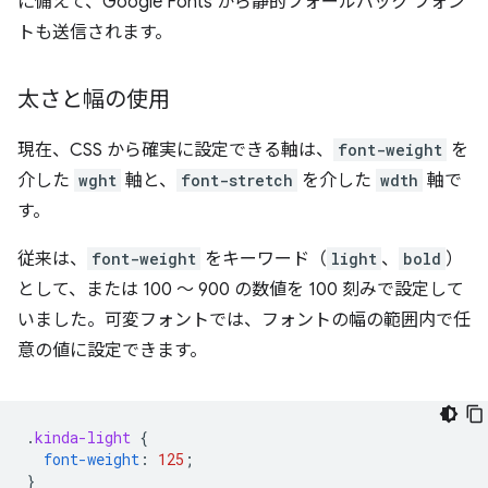
に備えて、Google Fonts から静的フォールバック フォン
トも送信されます。
太さと幅の使用
現在、CSS から確実に設定できる軸は、
font-weight
を
介した
wght
軸と、
font-stretch
を介した
wdth
軸で
す。
従来は、
font-weight
をキーワード（
light
、
bold
）
として、または 100 ～ 900 の数値を 100 刻みで設定して
いました。可変フォントでは、フォントの幅の範囲内で任
意の値に設定できます。
.
kinda-light
{
font-weight
:
125
;
}