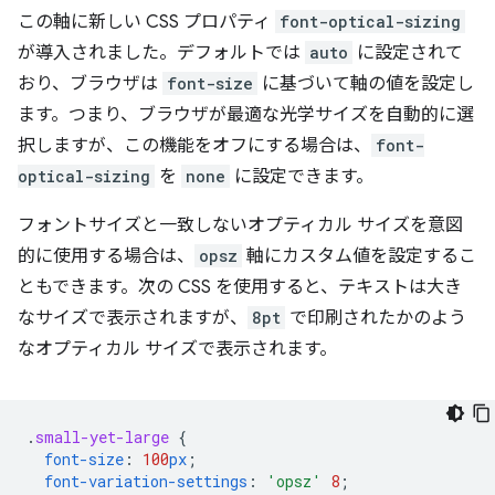
この軸に新しい CSS プロパティ
font-optical-sizing
が導入されました。デフォルトでは
auto
に設定されて
おり、ブラウザは
font-size
に基づいて軸の値を設定し
ます。つまり、ブラウザが最適な光学サイズを自動的に選
択しますが、この機能をオフにする場合は、
font-
optical-sizing
を
none
に設定できます。
フォントサイズと一致しないオプティカル サイズを意図
的に使用する場合は、
opsz
軸にカスタム値を設定するこ
ともできます。次の CSS を使用すると、テキストは大き
なサイズで表示されますが、
8pt
で印刷されたかのよう
なオプティカル サイズで表示されます。
.
small-yet-large
{
font-size
:
100
px
;
font-variation-settings
:
'opsz'
8
;