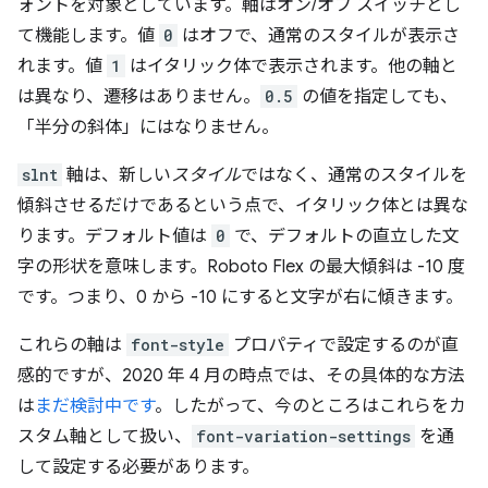
ォントを対象としています。軸はオン/オフ スイッチとし
て機能します。値
0
はオフで、通常のスタイルが表示さ
れます。値
1
はイタリック体で表示されます。他の軸と
は異なり、遷移はありません。
0.5
の値を指定しても、
「半分の斜体」にはなりません。
slnt
軸は、新しい
スタイル
ではなく、通常のスタイルを
傾斜させるだけであるという点で、イタリック体とは異な
ります。デフォルト値は
0
で、デフォルトの直立した文
字の形状を意味します。Roboto Flex の最大傾斜は -10 度
です。つまり、0 から -10 にすると文字が右に傾きます。
これらの軸は
font-style
プロパティで設定するのが直
感的ですが、2020 年 4 月の時点では、その具体的な方法
は
まだ検討中です
。したがって、今のところはこれらをカ
スタム軸として扱い、
font-variation-settings
を通
して設定する必要があります。