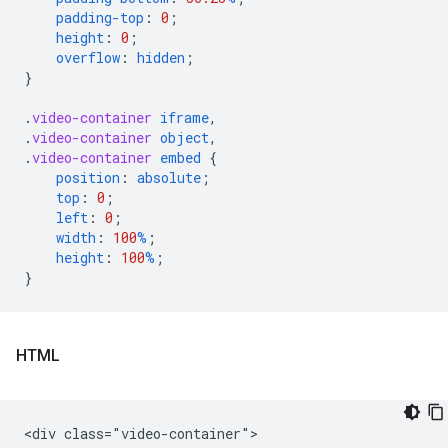
padding-top
:
0
;
height
:
0
;
overflow
:
hidden
;
}
.
video-container
iframe
,
.
video-container
object
,
.
video-container
embed
{
position
:
absolute
;
top
:
0
;
left
:
0
;
width
:
100
%
;
height
:
100
%
;
}
HTML
<div class="video-container">
