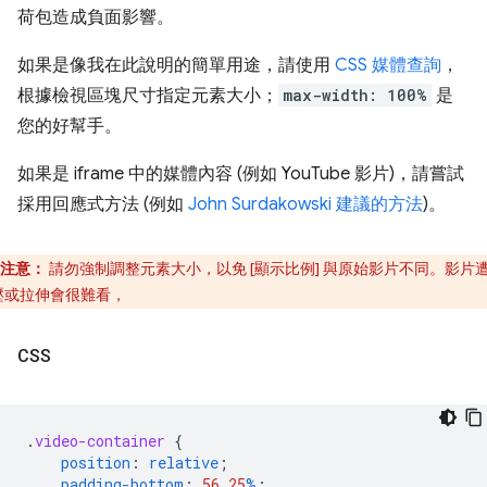
荷包造成負面影響。
如果是像我在此說明的簡單用途，請使用
CSS 媒體查詢
，
根據檢視區塊尺寸指定元素大小；
max-width: 100%
是
您的好幫手。
如果是 iframe 中的媒體內容 (例如 YouTube 影片)，請嘗試
採用回應式方法 (例如
John Surdakowski 建議的方法
)。
注意：
請勿強制調整元素大小，以免 [顯示比例] 與原始影片不同。影片
壓或拉伸會很難看，
CSS
.
video-container
{
position
:
relative
;
padding-bottom
:
56.25
%
;