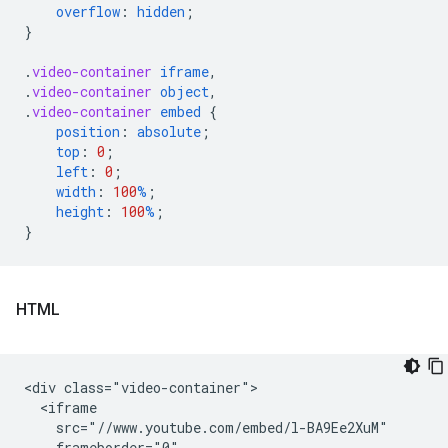
overflow
:
hidden
;
}
.
video-container
iframe
,
.
video-container
object
,
.
video-container
embed
{
position
:
absolute
;
top
:
0
;
left
:
0
;
width
:
100
%
;
height
:
100
%
;
}
HTML
<div class="video-container">

  <iframe

    src="//www.youtube.com/embed/l-BA9Ee2XuM"

    frameborder="0"
