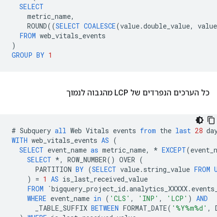
SELECT
metric_name
,
ROUND
((
SELECT
COALESCE
(
value
.
double_value
,
value
FROM
web_vitals_events
)
GROUP
BY
1
כל הערכים הנפרדים של LCP מהגבוה לנמוך
#
Subquery
all
Web
Vitals
events
from
the
last
28
da
WITH
web_vitals_events
AS
(
SELECT
event_name
as
metric_name
,
*
EXCEPT
(
event_
SELECT
*
,
ROW_NUMBER
()
OVER
(
PARTITION
BY
(
SELECT
value
.
string_value
FROM
)
=
1
AS
is_last_received_value
FROM
`
bigquery_project_id
.
analytics_XXXXX
.
events
WHERE
event_name
in
(
'CLS'
,
'INP'
,
'LCP'
)
AND
_TABLE_SUFFIX
BETWEEN
FORMAT_DATE
(
'%Y%m%d'
,