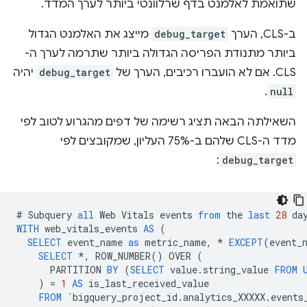
שתואמת לאלמנט בדף שרלוונטי ביותר לערך המדד.
ב-CLS, הערך
debug_target
מייצג את האלמנט הגדול
ביותר מתנודת הפריסה הגדולה ביותר שתרמה לערך ה-
CLS. אם לא הועברו רכיבים, הערך של
debug_target
יהיה
.
null
השאילתה הבאה תציג רשימה של דפים מהגרוע לטוב לפי
מדד ה-CLS שלהם ב-75% העליון, שמקובצים לפי
:
debug_target
#
Subquery
all
Web
Vitals
events
from
the
last
28
da
WITH
web_vitals_events
AS
(
SELECT
event_name
as
metric_name
,
*
EXCEPT
(
event_
SELECT
*
,
ROW_NUMBER
()
OVER
(
PARTITION
BY
(
SELECT
value
.
string_value
FROM
)
=
1
AS
is_last_received_value
FROM
`
bigquery_project_id
.
analytics_XXXXX
.
events