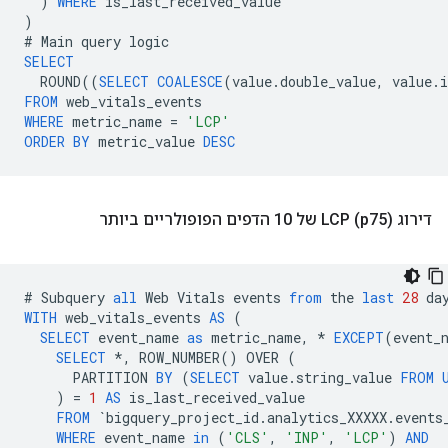
)
WHERE
is_last_received_value
)
#
Main
query
logic
SELECT
ROUND
((
SELECT
COALESCE
(
value
.
double_value
,
value
.
i
FROM
web_vitals_events
WHERE
metric_name
=
'LCP'
ORDER
BY
metric_value
DESC
דירוג LCP (p75) של 10 הדפים הפופולריים ביותר
#
Subquery
all
Web
Vitals
events
from
the
last
28
da
WITH
web_vitals_events
AS
(
SELECT
event_name
as
metric_name
,
*
EXCEPT
(
event_
SELECT
*
,
ROW_NUMBER
()
OVER
(
PARTITION
BY
(
SELECT
value
.
string_value
FROM
)
=
1
AS
is_last_received_value
FROM
`
bigquery_project_id
.
analytics_XXXXX
.
events
WHERE
event_name
in
(
'CLS'
,
'INP'
,
'LCP'
)
AND