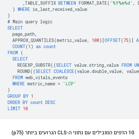
_TABLE_SUFFIX
BETWEEN
FORMAT_DATE
(
'%Y%m%d'
,
)
WHERE
is_last_received_value
)
#
Main
query
logic
SELECT
page_path
,
APPROX_QUANTILES
(
metric_value
,
100
)[
OFFSET
(
75
)]
A
COUNT
(
1
)
as
count
FROM
(
SELECT
REGEXP_SUBSTR
((
SELECT
value
.
string_value
FROM
U
ROUND
((
SELECT
COALESCE
(
value
.
double_value
,
value
FROM
web_vitals_events
WHERE
metric_name
=
'LCP'
)
GROUP
BY
1
ORDER
BY
count
DESC
LIMIT
10
10 הדפים המובילים עם נתוני ה-CLS הגרועים ביותר (p75)