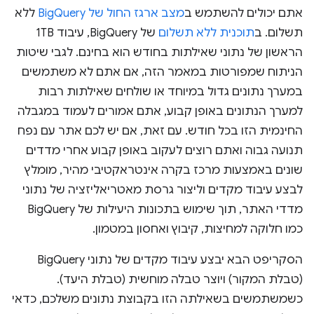
אתם יכולים להשתמש ב
מצב ארגז החול של BigQuery
ללא
תשלום. ב
תוכנית ללא תשלום
של BigQuery, עיבוד 1TB
הראשון של נתוני שאילתות בחודש הוא בחינם. לגבי שיטות
הניתוח שמפורטות במאמר הזה, אם אתם לא משתמשים
במערך נתונים גדול במיוחד או שולחים שאילתות רבות
למערך הנתונים באופן קבוע, אתם אמורים לעמוד במגבלה
החינמית הזו בכל חודש. עם זאת, אם יש לכם אתר עם נפח
תנועה גבוה ואתם רוצים לעקוב באופן קבוע אחרי מדדים
שונים באמצעות מרכז בקרה אינטראקטיבי מהיר, מומלץ
לבצע עיבוד מקדים וליצור גרסת מאטריאליזציה של נתוני
מדדי האתר, תוך שימוש בתכונות היעילות של BigQuery
כמו חלוקה למחיצות, קיבוץ ואחסון במטמון.
הסקריפט הבא יבצע עיבוד מקדים של נתוני BigQuery
(טבלת המקור) ויוצר טבלה מוחשית (טבלת היעד).
כשמשתמשים בשאילתה הזו בקבוצת נתונים משלכם, כדאי