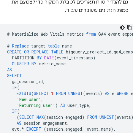
גם להגדיר טווח תאריכים לטבלת המקור כדי לצמצם את
כמות הנתונים שעוברים עיבוד.
#
Materialize
Web
Vitals
metrics
from
GA4
event
expo
#
Replace
target
table
name
CREATE
OR
REPLACE
TABLE
bigquery_project_id
.
ga4_demo
PARTITION
BY
DATE
(
event_timestamp
)
CLUSTER
BY
metric_name
AS
SELECT
ga_session_id
,
IF
(
EXISTS
(
SELECT
1
FROM
UNNEST
(
events
)
AS
e
WHERE
'New user'
,
'Returning user'
)
AS
user_type
,
IF
(
(
SELECT
MAX
(
session_engaged
)
FROM
UNNEST
(
events
AS
session_engagement
,
evt
.
*
EXCEPT
(
session_engaged
,
event_name
),