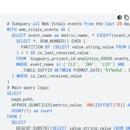
#
Subquery
all
Web
Vitals
events
from
the
last
28
da
WITH
web_vitals_events
AS
(
SELECT
event_name
as
metric_name
,
*
EXCEPT
(
event_
SELECT
*
,
ROW_NUMBER
()
OVER
(
PARTITION
BY
(
SELECT
value
.
string_value
FROM
)
=
1
AS
is_last_received_value
FROM
`
bigquery_project_id
.
analytics_XXXXX
.
events
WHERE
event_name
in
(
'CLS'
,
'INP'
,
'LCP'
)
AND
_TABLE_SUFFIX
BETWEEN
FORMAT_DATE
(
'%Y%m%d'
,
)
WHERE
is_last_received_value
)
#
Main
query
logic
SELECT
page_path
,
APPROX_QUANTILES
(
metric_value
,
100
)[
OFFSET
(
75
)]
A
COUNT
(
1
)
as
count
FROM
(
SELECT
REGEXP_SUBSTR
((
SELECT
value
.
string_value
FROM
U