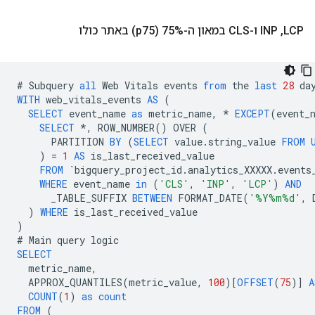
LCP
,
‏ INP ו-CLS במאון ה-75% (p75) באתר כולו
#
Subquery
all
Web
Vitals
events
from
the
last
28
da
WITH
web_vitals_events
AS
(
SELECT
event_name
as
metric_name
,
*
EXCEPT
(
event_
SELECT
*
,
ROW_NUMBER
()
OVER
(
PARTITION
BY
(
SELECT
value
.
string_value
FROM
)
=
1
AS
is_last_received_value
FROM
`
bigquery_project_id
.
analytics_XXXXX
.
events
WHERE
event_name
in
(
'CLS'
,
'INP'
,
'LCP'
)
AND
_TABLE_SUFFIX
BETWEEN
FORMAT_DATE
(
'%Y%m%d'
,
)
WHERE
is_last_received_value
)
#
Main
query
logic
SELECT
metric_name
,
APPROX_QUANTILES
(
metric_value
,
100
)[
OFFSET
(
75
)]
A
COUNT
(
1
)
as
count
FROM
(