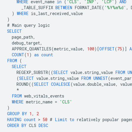
WHERE
event_name
in
(
'CLS'
,
'INP'
,
'LCP'
)
AND
_TABLE_SUFFIX
BETWEEN
FORMAT_DATE
(
'%Y%m%d'
,
)
WHERE
is_last_received_value
)
#
Main
query
logic
SELECT
page_path
,
debug_target
,
APPROX_QUANTILES
(
metric_value
,
100
)[
OFFSET
(
75
)]
A
COUNT
(
1
)
as
count
FROM
(
SELECT
REGEXP_SUBSTR
((
SELECT
value
.
string_value
FROM
U
(
SELECT
value
.
string_value
FROM
UNNEST
(
event_par
ROUND
((
SELECT
COALESCE
(
value
.
double_value
,
value
*
FROM
web_vitals_events
WHERE
metric_name
=
'CLS'
)
GROUP
BY
1
,
2
HAVING
count
 > 
50
#
Limit
to
relatively
popular
page
ORDER
BY
CLS
DESC