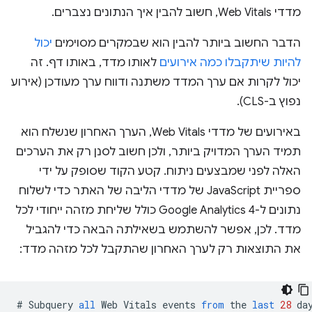
מדדי Web Vitals, חשוב להבין איך הנתונים נצברים.
הדבר החשוב ביותר להבין הוא שבמקרים מסוימים
יכול
להיות שיתקבלו כמה אירועים
לאותו מדד, באותו דף. זה
יכול לקרות אם ערך המדד משתנה ודווח ערך מעודכן (אירוע
נפוץ ב-CLS).
באירועים של מדדי Web Vitals, הערך האחרון שנשלח הוא
תמיד הערך המדויק ביותר, ולכן חשוב לסנן רק את הערכים
האלה לפני שמבצעים ניתוח. קטע הקוד שסופק על ידי
ספריית JavaScript של מדדי הליבה של האתר כדי לשלוח
נתונים ל-Google Analytics 4 כולל שליחת מזהה ייחודי לכל
מדד. לכן, אפשר להשתמש בשאילתה הבאה כדי להגביל
את התוצאות רק לערך האחרון שהתקבל לכל מזהה מדד:
#
Subquery
all
Web
Vitals
events
from
the
last
28
da