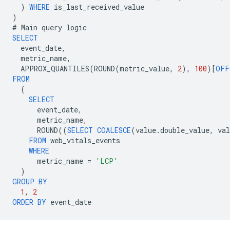
)
WHERE
is_last_received_value
)
#
Main
query
logic
SELECT
event_date
,
metric_name
,
APPROX_QUANTILES
(
ROUND
(
metric_value
,
2
),
100
)[
OFF
FROM
(
SELECT
event_date
,
metric_name
,
ROUND
((
SELECT
COALESCE
(
value
.
double_value
,
val
FROM
web_vitals_events
WHERE
metric_name
=
'LCP'
)
GROUP
BY
1
,
2
ORDER
BY
event_date