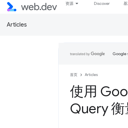
资源
Discover
基
Articles
Goog
首页
Articles
使用 Goog
Query