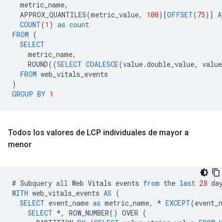
metric_name
,
APPROX_QUANTILES
(
metric_value
,
100
)[
OFFSET
(
75
)]
A
COUNT
(
1
)
as
count
FROM
(
SELECT
metric_name
,
ROUND
((
SELECT
COALESCE
(
value
.
double_value
,
value
FROM
web_vitals_events
)
GROUP
BY
1
Todos los valores de LCP individuales de mayor a
menor
#
Subquery
all
Web
Vitals
events
from
the
last
28
da
WITH
web_vitals_events
AS
(
SELECT
event_name
as
metric_name
,
*
EXCEPT
(
event_
SELECT
*
,
ROW_NUMBER
()
OVER
(