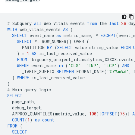
#
Subquery
all
Web
Vitals
events
from
the
last
28
da
WITH
web_vitals_events
AS
(
SELECT
event_name
as
metric_name
,
*
EXCEPT
(
event_
SELECT
*
,
ROW_NUMBER
()
OVER
(
PARTITION
BY
(
SELECT
value
.
string_value
FROM
)
=
1
AS
is_last_received_value
FROM
`
bigquery_project_id
.
analytics_XXXXX
.
events
WHERE
event_name
in
(
'CLS'
,
'INP'
,
'LCP'
)
AND
_TABLE_SUFFIX
BETWEEN
FORMAT_DATE
(
'%Y%m%d'
,
)
WHERE
is_last_received_value
)
#
Main
query
logic
SELECT
page_path
,
debug_target
,
APPROX_QUANTILES
(
metric_value
,
100
)[
OFFSET
(
75
)]
A
COUNT
(
1
)
as
count
FROM
(
SELECT