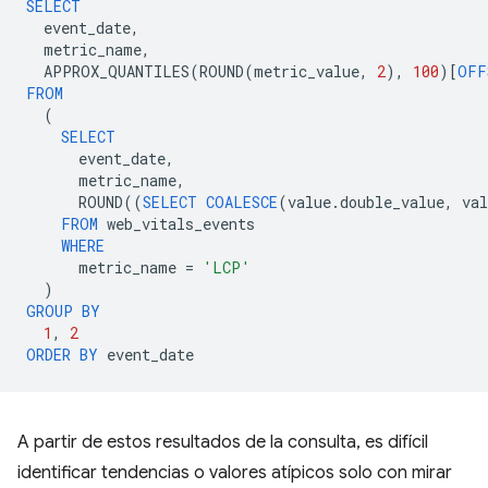
SELECT
event_date
,
metric_name
,
APPROX_QUANTILES
(
ROUND
(
metric_value
,
2
),
100
)[
OFF
FROM
(
SELECT
event_date
,
metric_name
,
ROUND
((
SELECT
COALESCE
(
value
.
double_value
,
val
FROM
web_vitals_events
WHERE
metric_name
=
'LCP'
)
GROUP
BY
1
,
2
ORDER
BY
event_date
A partir de estos resultados de la consulta, es difícil
identificar tendencias o valores atípicos solo con mirar