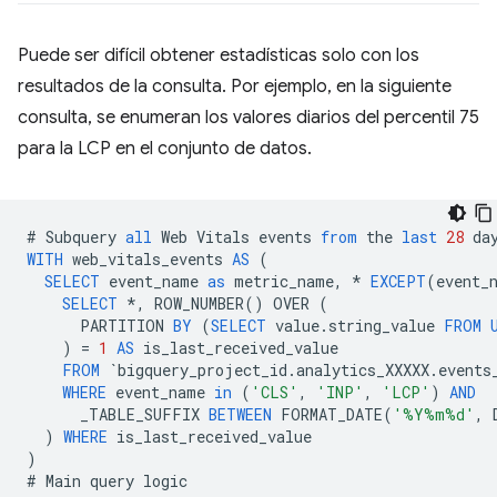
Puede ser difícil obtener estadísticas solo con los
resultados de la consulta. Por ejemplo, en la siguiente
consulta, se enumeran los valores diarios del percentil 75
para la LCP en el conjunto de datos.
#
Subquery
all
Web
Vitals
events
from
the
last
28
da
WITH
web_vitals_events
AS
(
SELECT
event_name
as
metric_name
,
*
EXCEPT
(
event_
SELECT
*
,
ROW_NUMBER
()
OVER
(
PARTITION
BY
(
SELECT
value
.
string_value
FROM
)
=
1
AS
is_last_received_value
FROM
`
bigquery_project_id
.
analytics_XXXXX
.
events
WHERE
event_name
in
(
'CLS'
,
'INP'
,
'LCP'
)
AND
_TABLE_SUFFIX
BETWEEN
FORMAT_DATE
(
'%Y%m%d'
,
)
WHERE
is_last_received_value
)
#
Main
query
logic