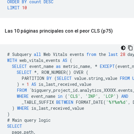
ORDER
BY
count
DESC
LIMIT
10
Las 10 páginas principales con el peor CLS (p75)
#
Subquery
all
Web
Vitals
events
from
the
last
28
da
WITH
web_vitals_events
AS
(
SELECT
event_name
as
metric_name
,
*
EXCEPT
(
event_
SELECT
*
,
ROW_NUMBER
()
OVER
(
PARTITION
BY
(
SELECT
value
.
string_value
FROM
)
=
1
AS
is_last_received_value
FROM
`
bigquery_project_id
.
analytics_XXXXX
.
events
WHERE
event_name
in
(
'CLS'
,
'INP'
,
'LCP'
)
AND
_TABLE_SUFFIX
BETWEEN
FORMAT_DATE
(
'%Y%m%d'
,
)
WHERE
is_last_received_value
)
#
Main
query
logic
SELECT
page_path
,