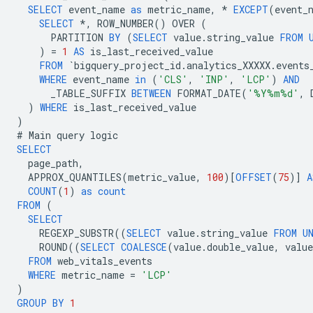
SELECT
event_name
as
metric_name
,
*
EXCEPT
(
event_
SELECT
*
,
ROW_NUMBER
()
OVER
(
PARTITION
BY
(
SELECT
value
.
string_value
FROM
)
=
1
AS
is_last_received_value
FROM
`
bigquery_project_id
.
analytics_XXXXX
.
events
WHERE
event_name
in
(
'CLS'
,
'INP'
,
'LCP'
)
AND
_TABLE_SUFFIX
BETWEEN
FORMAT_DATE
(
'%Y%m%d'
,
)
WHERE
is_last_received_value
)
#
Main
query
logic
SELECT
page_path
,
APPROX_QUANTILES
(
metric_value
,
100
)[
OFFSET
(
75
)]
A
COUNT
(
1
)
as
count
FROM
(
SELECT
REGEXP_SUBSTR
((
SELECT
value
.
string_value
FROM
U
ROUND
((
SELECT
COALESCE
(
value
.
double_value
,
value
FROM
web_vitals_events
WHERE
metric_name
=
'LCP'
)
GROUP
BY
1