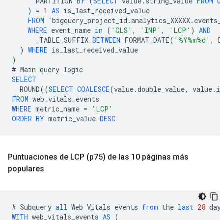
PARTITION
BY
(
SELECT
value
.
string_value
FROM
)
=
1
AS
is_last_received_value
FROM
`
bigquery_project_id
.
analytics_XXXXX
.
events
WHERE
event_name
in
(
'CLS'
,
'INP'
,
'LCP'
)
AND
_TABLE_SUFFIX
BETWEEN
FORMAT_DATE
(
'%Y%m%d'
,
)
WHERE
is_last_received_value
)
#
Main
query
logic
SELECT
ROUND
((
SELECT
COALESCE
(
value
.
double_value
,
value
.
i
FROM
web_vitals_events
WHERE
metric_name
=
'LCP'
ORDER
BY
metric_value
DESC
Puntuaciones de LCP (p75) de las 10 páginas más
populares
#
Subquery
all
Web
Vitals
events
from
the
last
28
da
WITH
web_vitals_events
AS
(