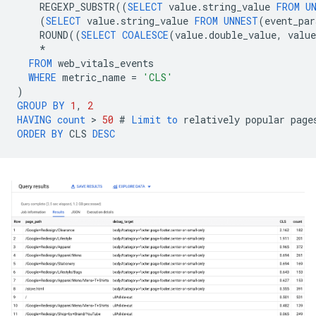
REGEXP_SUBSTR
((
SELECT
value
.
string_value
FROM
U
(
SELECT
value
.
string_value
FROM
UNNEST
(
event_par
ROUND
((
SELECT
COALESCE
(
value
.
double_value
,
value
*
FROM
web_vitals_events
WHERE
metric_name
=
'CLS'
)
GROUP
BY
1
,
2
HAVING
count
 > 
50
#
Limit
to
relatively
popular
page
ORDER
BY
CLS
DESC