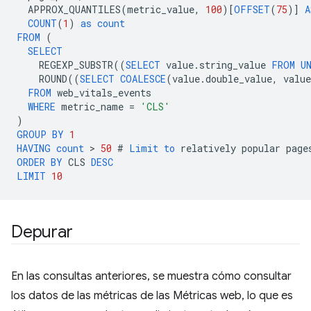
APPROX_QUANTILES
(
metric_value
,
100
)[
OFFSET
(
75
)]
A
COUNT
(
1
)
as
count
FROM
(
SELECT
REGEXP_SUBSTR
((
SELECT
value
.
string_value
FROM
U
ROUND
((
SELECT
COALESCE
(
value
.
double_value
,
value
FROM
web_vitals_events
WHERE
metric_name
=
'CLS'
)
GROUP
BY
1
HAVING
count
 > 
50
#
Limit
to
relatively
popular
page
ORDER
BY
CLS
DESC
LIMIT
10
Depurar
En las consultas anteriores, se muestra cómo consultar
los datos de las métricas de las Métricas web, lo que es