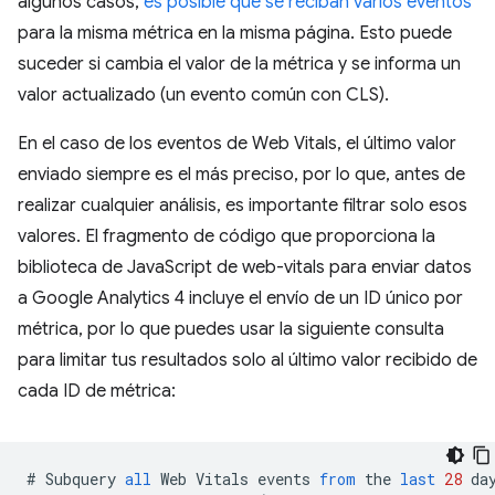
algunos casos,
es posible que se reciban varios eventos
para la misma métrica en la misma página. Esto puede
suceder si cambia el valor de la métrica y se informa un
valor actualizado (un evento común con CLS).
En el caso de los eventos de Web Vitals, el último valor
enviado siempre es el más preciso, por lo que, antes de
realizar cualquier análisis, es importante filtrar solo esos
valores. El fragmento de código que proporciona la
biblioteca de JavaScript de web-vitals para enviar datos
a Google Analytics 4 incluye el envío de un ID único por
métrica, por lo que puedes usar la siguiente consulta
para limitar tus resultados solo al último valor recibido de
cada ID de métrica:
#
Subquery
all
Web
Vitals
events
from
the
last
28
da