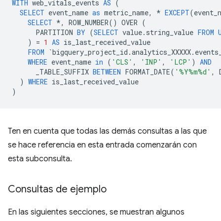
WITH
web_vitals_events
AS
(
SELECT
event_name
as
metric_name
,
*
EXCEPT
(
event_
SELECT
*
,
ROW_NUMBER
()
OVER
(
PARTITION
BY
(
SELECT
value
.
string_value
FROM
)
=
1
AS
is_last_received_value
FROM
`
bigquery_project_id
.
analytics_XXXXX
.
events
WHERE
event_name
in
(
'CLS'
,
'INP'
,
'LCP'
)
AND
_TABLE_SUFFIX
BETWEEN
FORMAT_DATE
(
'%Y%m%d'
,
)
WHERE
is_last_received_value
)
Ten en cuenta que todas las demás consultas a las que
se hace referencia en esta entrada comenzarán con
esta subconsulta.
Consultas de ejemplo
En las siguientes secciones, se muestran algunos