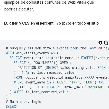
ejemplos de consultas comunes de Web Vitals que
podrías ejecutar.
LCP
,
INP y CLS en el percentil 75 (p75) en todo el sitio
#
Subquery
all
Web
Vitals
events
from
the
last
28
da
WITH
web_vitals_events
AS
(
SELECT
event_name
as
metric_name
,
*
EXCEPT
(
event_
SELECT
*
,
ROW_NUMBER
()
OVER
(
PARTITION
BY
(
SELECT
value
.
string_value
FROM
)
=
1
AS
is_last_received_value
FROM
`
bigquery_project_id
.
analytics_XXXXX
.
events
WHERE
event_name
in
(
'CLS'
,
'INP'
,
'LCP'
)
AND
_TABLE_SUFFIX
BETWEEN
FORMAT_DATE
(
'%Y%m%d'
,
)
WHERE
is_last_received_value
)
#
Main
query
logic
SELECT