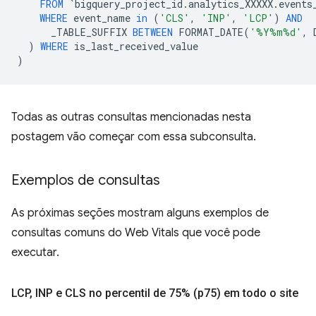
FROM
`
bigquery_project_id
.
analytics_XXXXX
.
events
WHERE
event_name
in
(
'CLS'
,
'INP'
,
'LCP'
)
AND
_TABLE_SUFFIX
BETWEEN
FORMAT_DATE
(
'%Y%m%d'
,
)
WHERE
is_last_received_value
)
Todas as outras consultas mencionadas nesta
postagem vão começar com essa subconsulta.
Exemplos de consultas
As próximas seções mostram alguns exemplos de
consultas comuns do Web Vitals que você pode
executar.
LCP
,
INP e CLS no percentil de 75% (p75) em todo o site