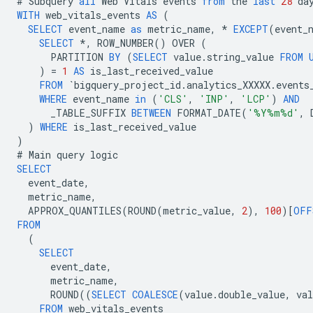
#
Subquery
all
Web
Vitals
events
from
the
last
28
da
WITH
web_vitals_events
AS
(
SELECT
event_name
as
metric_name
,
*
EXCEPT
(
event_
SELECT
*
,
ROW_NUMBER
()
OVER
(
PARTITION
BY
(
SELECT
value
.
string_value
FROM
)
=
1
AS
is_last_received_value
FROM
`
bigquery_project_id
.
analytics_XXXXX
.
events
WHERE
event_name
in
(
'CLS'
,
'INP'
,
'LCP'
)
AND
_TABLE_SUFFIX
BETWEEN
FORMAT_DATE
(
'%Y%m%d'
,
)
WHERE
is_last_received_value
)
#
Main
query
logic
SELECT
event_date
,
metric_name
,
APPROX_QUANTILES
(
ROUND
(
metric_value
,
2
),
100
)[
OFF
FROM
(
SELECT
event_date
,
metric_name
,
ROUND
((
SELECT
COALESCE
(
value
.
double_value
,
val
FROM
web_vitals_events