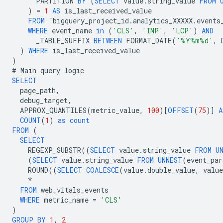
PARTITION
BY
(
SELECT
value
.
string_value
FROM
)
=
1
AS
is_last_received_value
FROM
`
bigquery_project_id
.
analytics_XXXXX
.
events
WHERE
event_name
in
(
'CLS'
,
'INP'
,
'LCP'
)
AND
_TABLE_SUFFIX
BETWEEN
FORMAT_DATE
(
'%Y%m%d'
,
)
WHERE
is_last_received_value
)
#
Main
query
logic
SELECT
page_path
,
debug_target
,
APPROX_QUANTILES
(
metric_value
,
100
)[
OFFSET
(
75
)]
A
COUNT
(
1
)
as
count
FROM
(
SELECT
REGEXP_SUBSTR
((
SELECT
value
.
string_value
FROM
U
(
SELECT
value
.
string_value
FROM
UNNEST
(
event_par
ROUND
((
SELECT
COALESCE
(
value
.
double_value
,
value
*
FROM
web_vitals_events
WHERE
metric_name
=
'CLS'
)
GROUP
BY
1
,
2