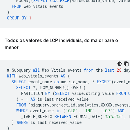
ROUND
((
SELECT
COALESCE
(
value
.
double_value
,
value
FROM
web_vitals_events
)
GROUP
BY
1
Todos os valores de LCP individuais
,
do maior para o
menor
#
Subquery
all
Web
Vitals
events
from
the
last
28
da
WITH
web_vitals_events
AS
(
SELECT
event_name
as
metric_name
,
*
EXCEPT
(
event_
SELECT
*
,
ROW_NUMBER
()
OVER
(
PARTITION
BY
(
SELECT
value
.
string_value
FROM
)
=
1
AS
is_last_received_value
FROM
`
bigquery_project_id
.
analytics_XXXXX
.
events
WHERE
event_name
in
(
'CLS'
,
'INP'
,
'LCP'
)
AND
_TABLE_SUFFIX
BETWEEN
FORMAT_DATE
(
'%Y%m%d'
,
)
WHERE
is_last_received_value
)