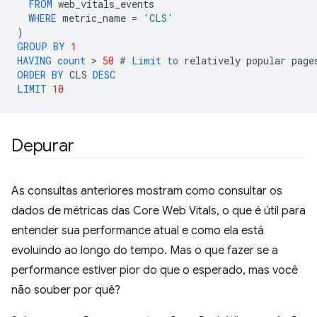
FROM
web_vitals_events
WHERE
metric_name
=
'CLS'
)
GROUP
BY
1
HAVING
count
 > 
50
#
Limit
to
relatively
popular
page
ORDER
BY
CLS
DESC
LIMIT
10
Depurar
As consultas anteriores mostram como consultar os
dados de métricas das Core Web Vitals, o que é útil para
entender sua performance atual e como ela está
evoluindo ao longo do tempo. Mas o que fazer se a
performance estiver pior do que o esperado, mas você
não souber por quê?