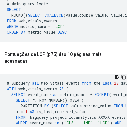
#
Main
query
logic
SELECT
ROUND
((
SELECT
COALESCE
(
value
.
double_value
,
value
.
i
FROM
web_vitals_events
WHERE
metric_name
=
'LCP'
ORDER
BY
metric_value
DESC
Pontuações de LCP (p75) das 10 páginas mais
acessadas
#
Subquery
all
Web
Vitals
events
from
the
last
28
da
WITH
web_vitals_events
AS
(
SELECT
event_name
as
metric_name
,
*
EXCEPT
(
event_
SELECT
*
,
ROW_NUMBER
()
OVER
(
PARTITION
BY
(
SELECT
value
.
string_value
FROM
)
=
1
AS
is_last_received_value
FROM
`
bigquery_project_id
.
analytics_XXXXX
.
events
WHERE
event_name
in
(
'CLS'
,
'INP'
,
'LCP'
)
AND