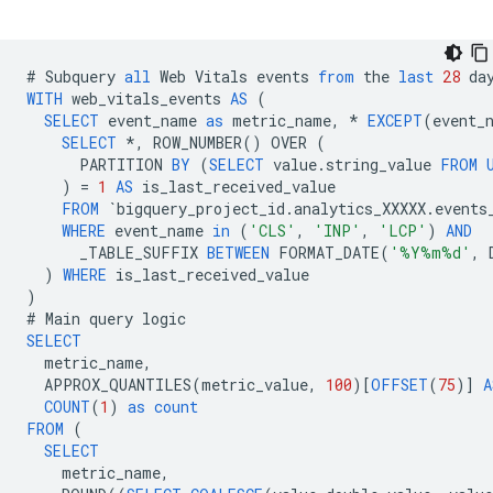
#
Subquery
all
Web
Vitals
events
from
the
last
28
da
WITH
web_vitals_events
AS
(
SELECT
event_name
as
metric_name
,
*
EXCEPT
(
event_
SELECT
*
,
ROW_NUMBER
()
OVER
(
PARTITION
BY
(
SELECT
value
.
string_value
FROM
)
=
1
AS
is_last_received_value
FROM
`
bigquery_project_id
.
analytics_XXXXX
.
events
WHERE
event_name
in
(
'CLS'
,
'INP'
,
'LCP'
)
AND
_TABLE_SUFFIX
BETWEEN
FORMAT_DATE
(
'%Y%m%d'
,
)
WHERE
is_last_received_value
)
#
Main
query
logic
SELECT
metric_name
,
APPROX_QUANTILES
(
metric_value
,
100
)[
OFFSET
(
75
)]
A
COUNT
(
1
)
as
count
FROM
(
SELECT
metric_name
,