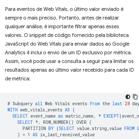
Para eventos de Web Vitals, o último valor enviado é
sempre o mais preciso. Portanto, antes de realizar
qualquer análise, é importante filtrar apenas esses
valores. O snippet de código fornecido pela biblioteca
JavaScript do Web Vitals para enviar dados ao Google
Analytics 4 inclui o envio de um ID exclusivo por métrica.
Assim, você pode usar a consulta a seguir para limitar os
resultados apenas ao último valor recebido para cada ID
de métrica:
#
Subquery
all
Web
Vitals
events
from
the
last
28
da
WITH
web_vitals_events
AS
(
SELECT
event_name
as
metric_name
,
*
EXCEPT
(
event_
SELECT
*
,
ROW_NUMBER
()
OVER
(
PARTITION
BY
(
SELECT
value
.
string_value
FROM
)
=
1
AS
is_last_received_value