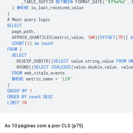
_TABLE_SUFFIX
BETWEEN
FORMAT_DATE
(
'%Y%m%d'
,
)
WHERE
is_last_received_value
)
#
Main
query
logic
SELECT
page_path
,
APPROX_QUANTILES
(
metric_value
,
100
)[
OFFSET
(
75
)]
A
COUNT
(
1
)
as
count
FROM
(
SELECT
REGEXP_SUBSTR
((
SELECT
value
.
string_value
FROM
U
ROUND
((
SELECT
COALESCE
(
value
.
double_value
,
value
FROM
web_vitals_events
WHERE
metric_name
=
'LCP'
)
GROUP
BY
1
ORDER
BY
count
DESC
LIMIT
10
As 10 páginas com a pior CLS (p75)