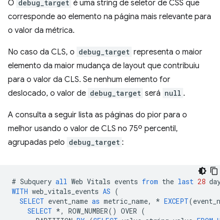
O
debug_target
é uma string de seletor de CSS que
corresponde ao elemento na página mais relevante para
o valor da métrica.
No caso da CLS, o
debug_target
representa o maior
elemento da maior mudança de layout que contribuiu
para o valor da CLS. Se nenhum elemento for
deslocado, o valor de
debug_target
será
null
.
A consulta a seguir lista as páginas do pior para o
melhor usando o valor de CLS no 75º percentil,
agrupadas pelo
debug_target
:
#
Subquery
all
Web
Vitals
events
from
the
last
28
da
WITH
web_vitals_events
AS
(
SELECT
event_name
as
metric_name
,
*
EXCEPT
(
event_
SELECT
*
,
ROW_NUMBER
()
OVER
(