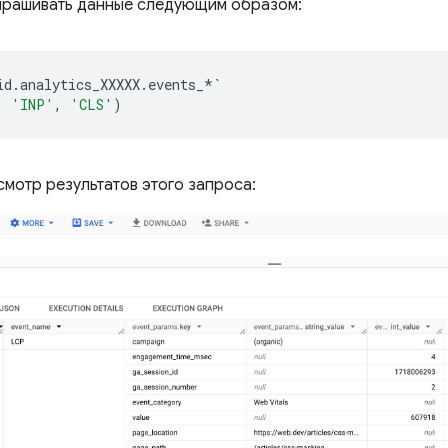
апрашивать данные следующим образом:
id
.
analytics_XXXXX
.
events_
*`
,
'INP'
,
'CLS'
)
мотр результатов этого запроса: