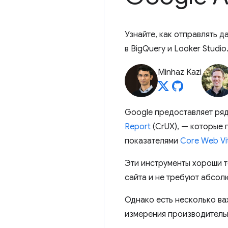
Узнайте, как отправлять д
в BigQuery и Looker Studio
Minhaz Kazi
Google предоставляет ря
Report
(CrUX), — которые 
показателями
Core Web Vi
Эти инструменты хороши т
сайта и не требуют абсол
Однако есть несколько важ
измерения производительн