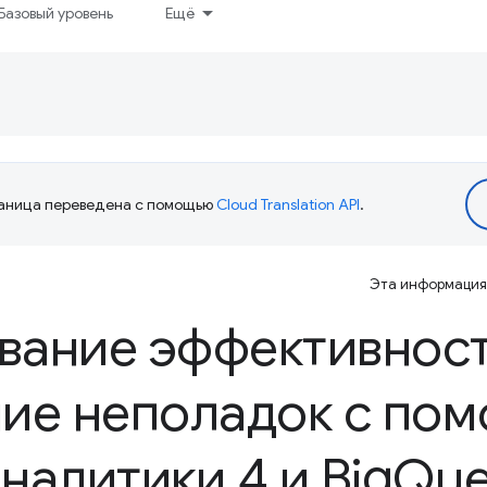
Базовый уровень
Ещё
аница переведена с помощью
Cloud Translation API
.
Эта информация 
вание эффективност
ние неполадок с по
налитики 4 и Big
Que