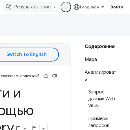
/
Войти
Содержание
Мера
Анализироват
оказалась полезной?
ь
и и
Запрос
данных Web
мощью
Vitals
Примеры
ry
запросов