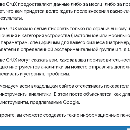
ве CruX предоставляют данные либо за месяц, либо за п
ет, что вам придется долго ждать после внесения каких-л
езультаты.
ве CrUX можно сегментировать только по ограниченному ч
лючения и категория устройства (настольное или мобильно
 параметрам, специфичным для вашего бизнеса (например
ватели в определенной экспериментальной группе и т. д.)
ве CrUX могут сказать вам,
какова
ваша производительность
щью инструментов аналитики вы можете отправлять допол
леживать и устранять проблемы.
мендуем всем владельцам сайтов отслеживать показатели 
нструменты аналитики. В этом посте объясняется, как дл
инструменты, предлагаемые Google.
астроите, вы сможете создавать такие информационные пан