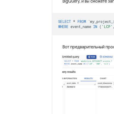
BigQuery, и вы сможете з
SELECT
*
FROM
`
my_project_
WHERE
event_name
IN
(
'LCP'
Вот предварительный прос