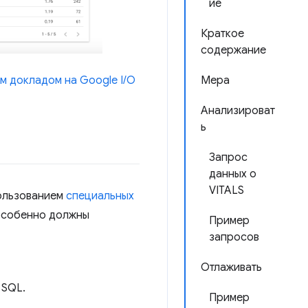
ие
Краткое
содержание
м докладом на Google I/O
Мера
Анализироват
ь
Запрос
данных о
VITALS
пользованием
специальных
 особенно должны
Пример
запросов
Отлаживать
 SQL.
Пример