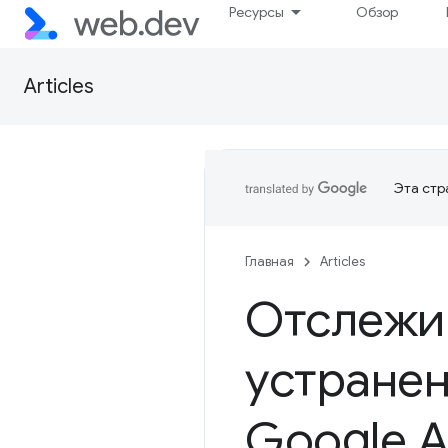
Ресурсы
Обзор
Articles
Эта стр
Главная
Articles
Отслежи
устране
Google А