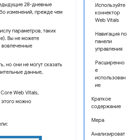
редыдущие 28-дневные
Используйте
ибо изменений, прежде чем
коннектор
Web Vitals
ислу параметров, таких
Навигация по
е). Вы не можете
панели
, вовлеченные
управления
.
Расширенно
, но они не могут сказать
е
нительные данные,
использован
ие
Core Web Vitals,
Краткое
я этого можно
содержание
Мера
ели:
Анализироват