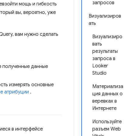
запросов
евзойти мощь и гибкость
торый вы, вероятно, уже
Визуализиров
ать
Query, вам нужно сделать
Визуализиро
вать
результаты
запроса в
Looker
се полученные данные
Studio
ость измерять основные
Материализа
е атрибуции
.
ция данных о
веревках в
Интернете
Используйте
щиеся в интерфейсе
разъем Web