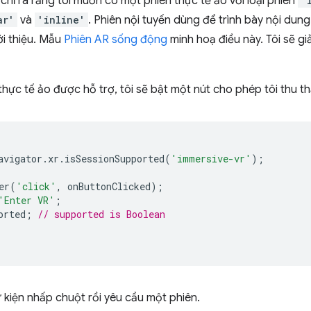
 chỉ ra rằng tôi muốn có một phiên thực tế ảo với loại phiên
'
ar'
và
'inline'
. Phiên nội tuyến dùng để trình bày nội du
i thiệu. Mẫu
Phiên AR sống động
minh hoạ điều này. Tôi sẽ gi
 thực tế ảo được hỗ trợ, tôi sẽ bật một nút cho phép tôi thu t
avigator
.
xr
.
isSessionSupported
(
'immersive-vr'
);
er
(
'click'
,
onButtonClicked
);
'Enter VR'
;
orted
;
// supported is Boolean
sự kiện nhấp chuột rồi yêu cầu một phiên.