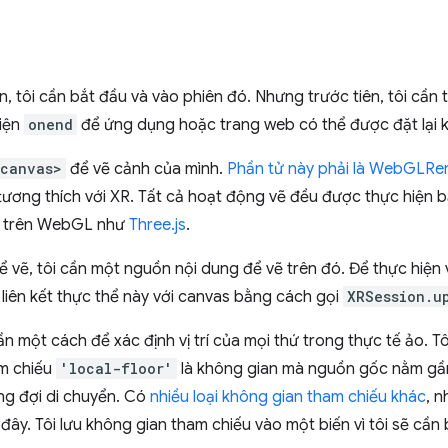
, tôi cần bắt đầu và vào phiên đó. Nhưng trước tiên, tôi cần t
kiện
onend
để ứng dụng hoặc trang web có thể được đặt lại k
<canvas>
để vẽ cảnh của mình.
Phần tử này phải là WebGLRe
ng thích với XR. Tất cả hoạt động vẽ đều được thực hiện 
a trên WebGL như
Three.js
.
để vẽ, tôi cần một nguồn nội dung để vẽ trên đó. Để thực hiện 
i liên kết thực thể này với canvas bằng cách gọi
XRSession.u
ần một cách để xác định vị trí của mọi thứ trong thực tế ảo. 
am chiếu
'local-floor'
là không gian mà nguồn gốc nằm gần 
g đợi di chuyển. Có
nhiều loại không gian tham chiếu khác
, 
đây. Tôi lưu không gian tham chiếu vào một biến vì tôi sẽ cần 