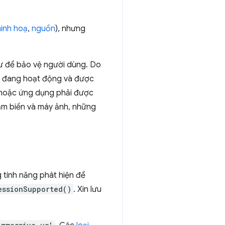
inh hoạ
,
nguồn
), nhưng
ư để bảo vệ người dùng. Do
ải đang hoạt động và được
b hoặc ứng dụng phải được
ảm biến và máy ảnh, những
 tính năng phát hiện để
essionSupported()
. Xin lưu