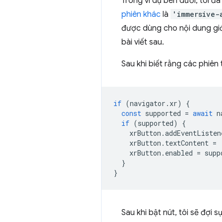
Trong ví dụ bên dưới, tôi đã
phiên khác
là
'immersive-
được dùng cho nội dung giớ
bài viết sau.
Sau khi biết rằng các phiên
if
(
navigator
.
xr
)
{
const
supported
=
await
n
if
(
supported
)
{
xrButton
.
addEventListen
xrButton
.
textContent
=
xrButton
.
enabled
=
supp
}
}
Sau khi bật nút, tôi sẽ đợi 