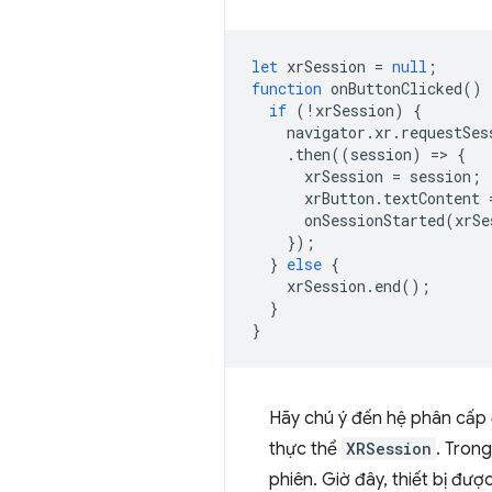
let
xrSession
=
null
;
function
onButtonClicked
()
if
(
!
xrSession
)
{
navigator
.
xr
.
requestSes
.
then
((
session
)
=
>
{
xrSession
=
session
;
xrButton
.
textContent
onSessionStarted
(
xrSe
});
}
else
{
xrSession
.
end
();
}
}
Hãy chú ý đến hệ phân cấp 
thực thể
XRSession
. Tron
phiên. Giờ đây, thiết bị đư