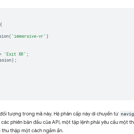
{
sion
(
'immersive-vr'
)
=
'Exit XR'
;
ssion
);
đối tượng trong mã này. Hệ phân cấp này di chuyển từ
navig
g các phiên bản đầu của API, một tập lệnh phải yêu cầu một thi
ợc thu thập một cách ngầm ẩn.