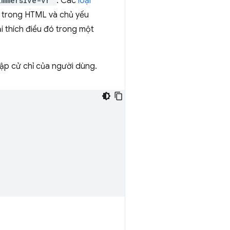
immersive-vr'
. Các
loại
ng trong HTML và chủ yếu
ải thích điều đó trong một
hập cử chỉ của người dùng.