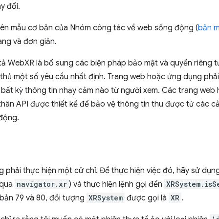
y đổi.
trên mẫu cơ bản của Nhóm công tác về web sống động (
bản m
àng và đơn giản.
tả WebXR là bổ sung các biện pháp bảo mật và quyền riêng t
uân thủ một số yêu cầu nhất định. Trang web hoặc ứng dụng ph
u bất kỳ thông tin nhạy cảm nào từ người xem. Các trang we
hân API được thiết kế để bảo vệ thông tin thu được từ các c
 động.
 phải thực hiện một cử chỉ. Để thực hiện việc đó, hãy sử dụng
 qua
navigator.xr
) và thực hiện lệnh gọi đến
XRSystem.isS
bản 79 và 80, đối tượng
XRSystem
được gọi là
XR
.