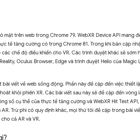
ó mặt trên web trong Chrome 79. WebXR Device API mang đến
 thực tế tăng cường có trong Chrome 81. Trong khi bản cập 
 các chế độ điều khiển cho VR. Các trình duyệt khác sẽ sớm 
Reality, Oculus Browser, Edge và trình duyệt Helio của Magic 
oạt bài viết về web sống động. Phần này đề cập đến việc thiế
oát khỏi phiên XR. Các bài viết sau này sẽ đề cập đến vòng l
ông số cụ thể của thực tế tăng cường và WebXR Hit Test API
AR. Trừ phi có quy định khác, mọi thứ tôi đề cập trong bài viết
 cho cả AR và VR.
ì?