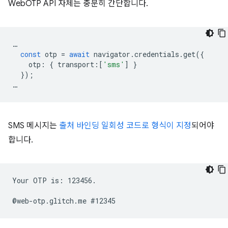
WebOTP API 자체는 충분히 간단합니다.
…
const
otp
=
await
navigator
.
credentials
.
get
({
otp
:
{
transport
:
[
'sms'
]
}
});
…
SMS 메시지는
출처 바인딩 일회성 코드로 형식이 지정
되어야
합니다.
Your OTP is: 123456.
