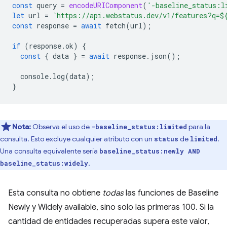
const
query
=
encodeURIComponent
(
'-baseline_status:l
let
url
=
`https://api.webstatus.dev/v1/features?q=
$
const
response
=
await
fetch
(
url
);
if
(
response
.
ok
)
{
const
{
data
}
=
await
response
.
json
();
console
.
log
(
data
);
}
Nota:
Observa el uso de
para la
-baseline_status:limited
consulta. Esto excluye cualquier atributo con un
de
.
status
limited
Una consulta equivalente sería
baseline_status:newly AND
.
baseline_status:widely
Esta consulta no obtiene
todas
las funciones de Baseline
Newly y Widely available, sino solo las primeras 100. Si la
cantidad de entidades recuperadas supera este valor,