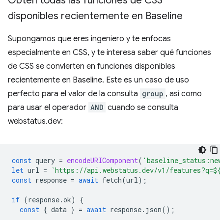
Obtén todas las funciones de CSS
disponibles recientemente en Baseline
Supongamos que eres ingeniero y te enfocas
especialmente en CSS, y te interesa saber qué funciones
de CSS se convierten en funciones disponibles
recientemente en Baseline. Este es un caso de uso
perfecto para el valor de la consulta
group
, así como
para usar el operador
AND
cuando se consulta
webstatus.dev:
const
query
=
encodeURIComponent
(
'baseline_status:ne
let
url
=
`https://api.webstatus.dev/v1/features?q=
$
const
response
=
await
fetch
(
url
);
if
(
response
.
ok
)
{
const
{
data
}
=
await
response
.
json
();