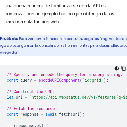
Una buena manera de familiarizarse con la API es
comenzar con un ejemplo básico que obtenga datos
para una sola función web.
Pruébalo:
Para ver cómo funciona la consulta, pega los fragmentos de
igo de esta guía en la consola de las herramientas para desarrolladore
navegador.
// Specify and encode the query for a query string:
const
query
=
encodeURIComponent
(
'id:grid'
);
// Construct the URL:
let
url
=
`https://api.webstatus.dev/v1/features?q=
$
// Fetch the resource:
const
response
=
await
fetch
(
url
);
if
(
response
.
ok
)
{