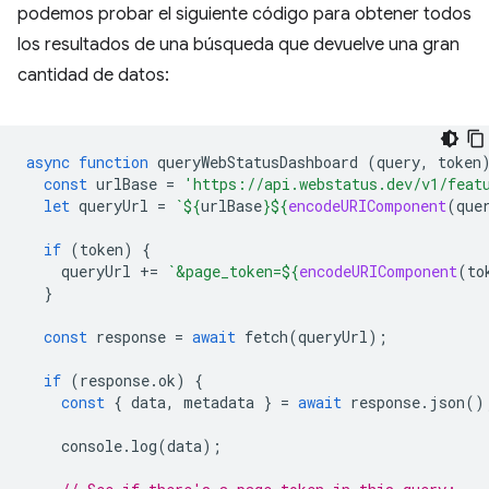
podemos probar el siguiente código para obtener todos
los resultados de una búsqueda que devuelve una gran
cantidad de datos:
async
function
queryWebStatusDashboard
(
query
,
token
const
urlBase
=
'https://api.webstatus.dev/v1/feat
let
queryUrl
=
`
${
urlBase
}${
encodeURIComponent
(
que
if
(
token
)
{
queryUrl
+=
`&page_token=
${
encodeURIComponent
(
to
}
const
response
=
await
fetch
(
queryUrl
);
if
(
response
.
ok
)
{
const
{
data
,
metadata
}
=
await
response
.
json
()
console
.
log
(
data
);