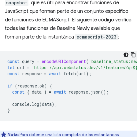
snapshot
, que es útil para encontrar funciones de
JavaScript que forman parte de un conjunto específico
de funciones de ECMAScript. El siguiente código verifica
todas las funciones de Baseline Newly available que
forman parte de la instantánea
ecmascript-2023
:
const
query
=
encodeURIComponent
(
'baseline_status:ne
let
url
=
`https://api.webstatus.dev/v1/features?q=
$
const
response
=
await
fetch
(
url
);
if
(
response
.
ok
)
{
const
{
data
}
=
await
response
.
json
();
console
.
log
(
data
);
}
Nota:
Para obtener una lista completa de las instantáneas