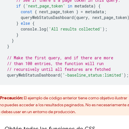
// See if there's a page token in this query:
if
(
'next_page_token'
in
metadata
)
{
const
{
next_page_token
}
=
metadata
;
queryWebStatusDashboard
(
query
,
next_page_token
}
else
{
console
.
log
(
'All results collected'
);
}
}
}
// Make the first query, and if there are more
// than 100 entries, the function will run
// recursively until all features are fetched
queryWebStatusDashboard
(
'-baseline_status:limited'
);
Precaución:
El ejemplo de código anterior tiene como objetivo ilustrar
o puedes acceder a los resultados paginados. No es necesariamente 
 debas usar en un entorno de producción.