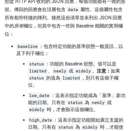
您從 HTTP API 收到的 JSON 回應，每個功能都有一致的形
狀。傳回的回應會在頂層包含
data
屬性。這個屬性包含
所有相符特徵的陣列。雖然這份清單並未列出 JSON 回應
中的
所有
欄位，但其中包含一些與 Baseline 相關的實用欄
位：
baseline
：包含特定功能的基準狀態一般資訊，以
及下列子欄位：
status
：功能的 Baseline 狀態。值可以是
limited
、
newly
或
widely
。
注意：
如果
status
的值為
limited
，則只有這個子欄
位。
low_date
：這表示指定功能成為「基準」新功
能的日期。只有在
status
為
newly
或
widely
時，才會顯示這個欄位。
high_date
：這表示指定功能開始廣泛支援的
日期。只有在
status
為
widely
時，才能使