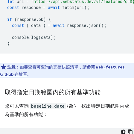
let
url
=
`https://api.webstatus.dev/v1/features?q=
$
const
response
=
await
fetch
(
url
);
if
(
response
.
ok
)
{
const
{
data
}
=
await
response
.
json
();
console
.
log
(
data
);
}
注意：
如要查看可查詢的完整快照清單，請
參閱
web-features
GitHub 存放區
。
取得指定日期範圍內的所有基準功能
您可以查詢
baseline_date
欄位，找出特定日期範圍內成
為基準的所有功能：