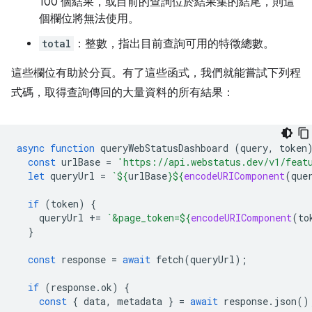
100 個結果，或目前的查詢位於結果集的結尾，則這
個欄位將無法使用。
total
：整數，指出目前查詢可用的特徵總數。
這些欄位有助於分頁。有了這些函式，我們就能嘗試下列程
式碼，取得查詢傳回的大量資料的所有結果：
async
function
queryWebStatusDashboard
(
query
,
token
const
urlBase
=
'https://api.webstatus.dev/v1/feat
let
queryUrl
=
`
${
urlBase
}${
encodeURIComponent
(
que
if
(
token
)
{
queryUrl
+=
`&page_token=
${
encodeURIComponent
(
to
}
const
response
=
await
fetch
(
queryUrl
);
if
(
response
.
ok
)
{
const
{
data
,
metadata
}
=
await
response
.
json
()