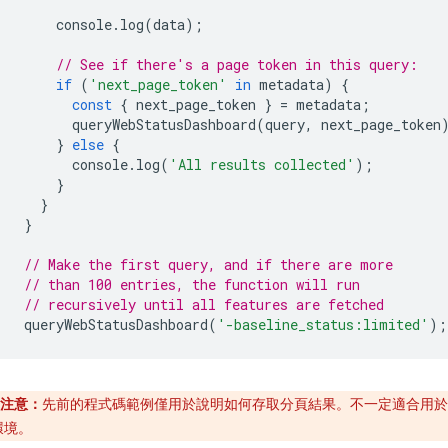
console
.
log
(
data
);
// See if there's a page token in this query:
if
(
'next_page_token'
in
metadata
)
{
const
{
next_page_token
}
=
metadata
;
queryWebStatusDashboard
(
query
,
next_page_token
}
else
{
console
.
log
(
'All results collected'
);
}
}
}
// Make the first query, and if there are more
// than 100 entries, the function will run
// recursively until all features are fetched
queryWebStatusDashboard
(
'-baseline_status:limited'
);
注意：
先前的程式碼範例僅用於說明如何存取分頁結果。不一定適合用於
環境。