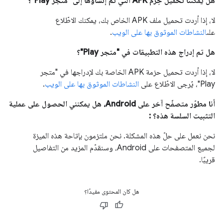
هل يمكننا تحميل حِزم APK التي تم إنشاؤها إلى "متجر Play"؟
لا، إذا أردت تحميل ملف APK الخاص بك، يمكنك الاطّلاع
على
النشاطات الموثوق بها على الويب
.
هل تم إدراج هذه التطبيقات في "متجر Play"؟
لا، إذا أردت تحميل حزمة APK الخاصة بك لإدراجها في "متجر
Play"، يُرجى الاطّلاع على
النشاطات الموثوق بها على الويب
.
أنا مطوّر متصفّح آخر على Android، هل يمكنني الحصول على عملية
التثبيت السلسة هذه؟ :
نحن نعمل على حلّ هذه المشكلة. نحن ملتزمون بإتاحة هذه الميزة
لجميع المتصفحات على Android، وسنقدّم المزيد من التفاصيل
قريبًا.
هل كان المحتوى مفيدًا؟