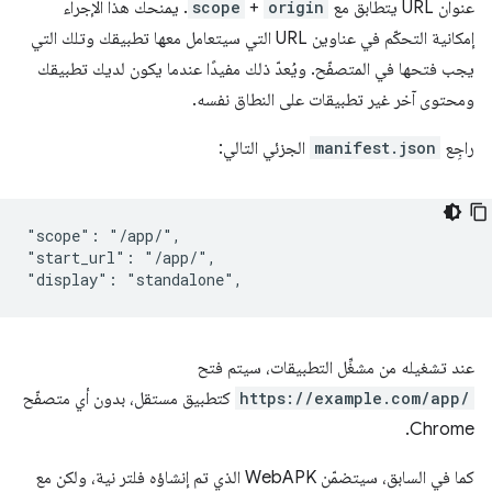
عنوان URL يتطابق مع
origin
+
scope
. يمنحك هذا الإجراء
إمكانية التحكّم في عناوين URL التي سيتعامل معها تطبيقك وتلك التي
يجب فتحها في المتصفّح. ويُعدّ ذلك مفيدًا عندما يكون لديك تطبيقك
ومحتوى آخر غير تطبيقات على النطاق نفسه.
راجِع
manifest.json
الجزئي التالي:
"scope": "/app/",

"start_url": "/app/",

عند تشغيله من مشغِّل التطبيقات، سيتم فتح
https://example.com/app/
كتطبيق مستقل، بدون أي متصفّح
Chrome.
كما في السابق، سيتضمّن WebAPK الذي تم إنشاؤه فلتر نية، ولكن مع