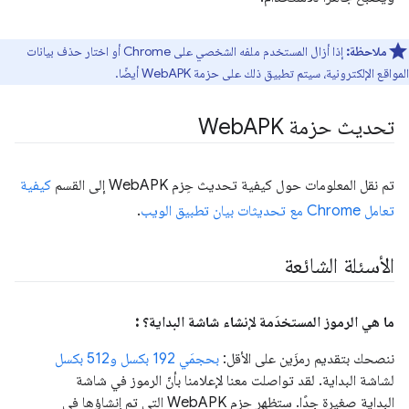
ملاحظة:
إذا أزال المستخدم ملفه الشخصي على Chrome أو اختار حذف بيانات
المواقع الإلكترونية، سيتم تطبيق ذلك على حزمة WebAPK أيضًا.
تحديث حزمة Web
APK
تم نقل المعلومات حول كيفية تحديث حِزم WebAPK إلى القسم
كيفية
تعامل Chrome مع تحديثات بيان تطبيق الويب
.
الأسئلة الشائعة
ما هي الرموز المستخدَمة لإنشاء شاشة البداية؟ :
ننصحك بتقديم رمزَين على الأقل:
بحجمَي 192 بكسل و512 بكسل
لشاشة البداية. لقد تواصلت معنا لإعلامنا بأنّ الرموز في شاشة
البداية صغيرة جدًا. ستظهر حِزم WebAPK التي تم إنشاؤها في