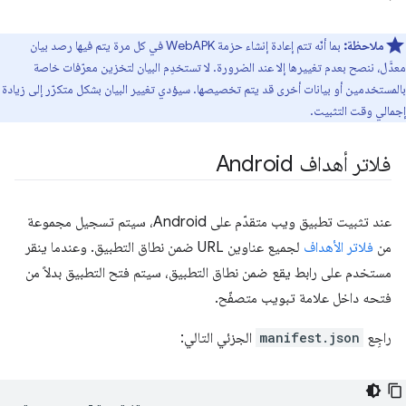
ملاحظة:
بما أنّه تتم إعادة إنشاء حزمة WebAPK في كل مرة يتم فيها رصد بيان
معدَّل، ننصح بعدم تغييرها إلا عند الضرورة. لا تستخدِم البيان لتخزين معرّفات خاصة
بالمستخدمين أو بيانات أخرى قد يتم تخصيصها. سيؤدي تغيير البيان بشكل متكرّر إلى زيادة
إجمالي وقت التثبيت.
فلاتر أهداف Android
عند تثبيت تطبيق ويب متقدّم على Android، سيتم تسجيل مجموعة
من
فلاتر الأهداف
لجميع عناوين URL ضمن نطاق التطبيق. وعندما ينقر
مستخدم على رابط يقع ضمن نطاق التطبيق، سيتم فتح التطبيق بدلاً من
فتحه داخل علامة تبويب متصفّح.
راجِع
manifest.json
الجزئي التالي: