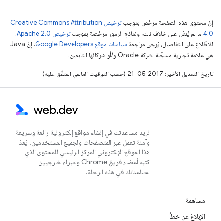
إنّ محتوى هذه الصفحة مرخّص بموجب
ترخيص Creative Commons Attribution
4.0‏
ما لم يُنصّ على خلاف ذلك، ونماذج الرموز مرخّصة بموجب
ترخيص Apache 2.0‏
.
للاطّلاع على التفاصيل، يُرجى مراجعة
سياسات موقع Google Developers‏
. إنّ Java
هي علامة تجارية مسجَّلة لشركة Oracle و/أو شركائها التابعين.
تاريخ التعديل الأخير: 2017-05-21 (حسب التوقيت العالمي المتفَّق عليه)
نريد مساعدتك في إنشاء مواقع إلكترونية رائعة وسريعة
وآمنة تعمل عبر المتصفحات ولجميع المستخدمين. يُعدّ
هذا الموقع الإلكتروني المركز الرئيسي للمحتوى الذي
كتبه أعضاء فريق Chrome وخبراء خارجيين
لمساعدتك في هذه الرحلة.
مساهمة
الإبلاغ عن خطأ