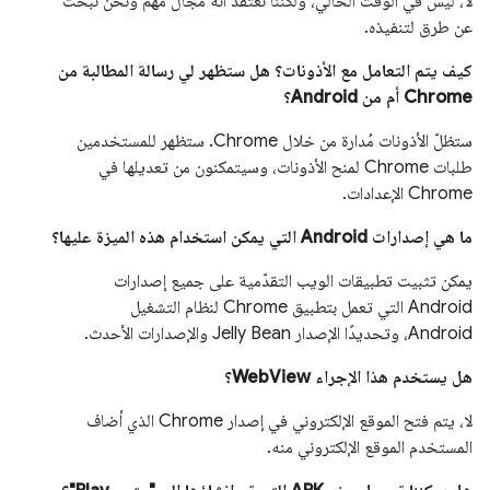
لا، ليس في الوقت الحالي، ولكنّنا نعتقد أنّه مجال مهمّ ونحن نبحث
عن طرق لتنفيذه.
كيف يتم التعامل مع الأذونات؟ هل ستظهر لي رسالة المطالبة من
Chrome أم من Android؟
ستظلّ الأذونات مُدارة من خلال Chrome. ستظهر للمستخدمين
طلبات Chrome لمنح الأذونات، وسيتمكنون من تعديلها في
Chrome الإعدادات.
ما هي إصدارات Android التي يمكن استخدام هذه الميزة عليها؟
يمكن تثبيت تطبيقات الويب التقدّمية على جميع إصدارات
Android التي تعمل بتطبيق Chrome لنظام التشغيل
Android، وتحديدًا الإصدار Jelly Bean والإصدارات الأحدث.
هل يستخدم هذا الإجراء WebView؟
لا، يتم فتح الموقع الإلكتروني في إصدار Chrome الذي أضاف
المستخدم الموقع الإلكتروني منه.