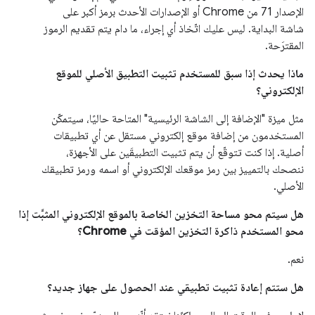
الإصدار 71 من Chrome أو الإصدارات الأحدث برمز أكبر على
شاشة البداية. ليس عليك اتّخاذ أي إجراء، ما دام يتم تقديم الرموز
المقترَحة.
ماذا يحدث إذا سبق للمستخدم تثبيت التطبيق الأصلي للموقع
الإلكتروني؟
مثل ميزة "الإضافة إلى الشاشة الرئيسية" المتاحة حاليًا، سيتمكّن
المستخدمون من إضافة موقع إلكتروني مستقل عن أي تطبيقات
أصلية. إذا كنت تتوقّع أن يتم تثبيت التطبيقَين على الأجهزة،
ننصحك بالتمييز بين رمز موقعك الإلكتروني أو اسمه ورمز تطبيقك
الأصلي.
هل سيتم محو مساحة التخزين الخاصة بالموقع الإلكتروني المثبَّت إذا
محو المستخدم ذاكرة التخزين المؤقت في Chrome؟
نعم.
هل ستتم إعادة تثبيت تطبيقي عند الحصول على جهاز جديد؟