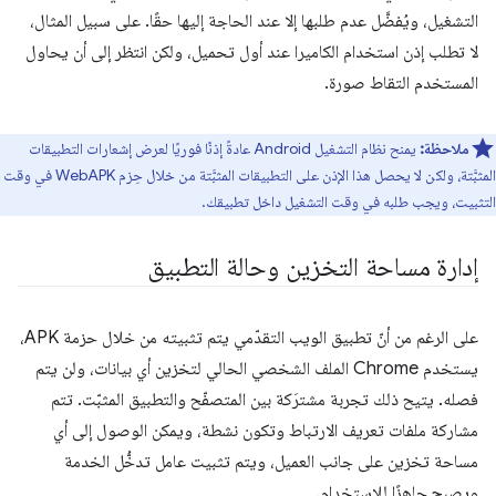
التشغيل، ويُفضَّل عدم طلبها إلا عند الحاجة إليها حقًا. على سبيل المثال،
لا تطلب إذن استخدام الكاميرا عند أول تحميل، ولكن انتظر إلى أن يحاول
المستخدم التقاط صورة.
ملاحظة:
يمنح نظام التشغيل Android عادةً إذنًا فوريًا لعرض إشعارات التطبيقات
المثبَّتة، ولكن لا يحصل هذا الإذن على التطبيقات المثبَّتة من خلال حِزم WebAPK في وقت
التثبيت، ويجب طلبه في وقت التشغيل داخل تطبيقك.
إدارة مساحة التخزين وحالة التطبيق
على الرغم من أنّ تطبيق الويب التقدّمي يتم تثبيته من خلال حزمة APK،
يستخدم Chrome الملف الشخصي الحالي لتخزين أي بيانات، ولن يتم
فصله. يتيح ذلك تجربة مشترَكة بين المتصفّح والتطبيق المثبّت. تتم
مشاركة ملفات تعريف الارتباط وتكون نشطة، ويمكن الوصول إلى أي
مساحة تخزين على جانب العميل، ويتم تثبيت عامل تدخُّل الخدمة
ويصبح جاهزًا للاستخدام.