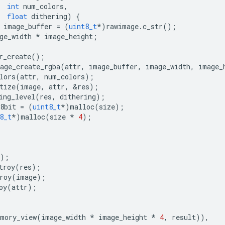
int
num_colors
,
float
dithering
)
{
image_buffer
=
(
uint8_t
*
)
rawimage
.
c_str
();
ge_width
*
image_height
;
r_create
();
age_create_rgba
(
attr
,
image_buffer
,
image_width
,
image_
lors
(
attr
,
num_colors
);
tize
(
image
,
attr
,
&
res
);
ing_level
(
res
,
dithering
);
8bit
=
(
uint8_t
*
)
malloc
(
size
);
8_t
*
)
malloc
(
size
*
4
);
);
troy
(
res
);
roy
(
image
);
oy
(
attr
);
mory_view
(
image_width
*
image_height
*
4
,
result
)),