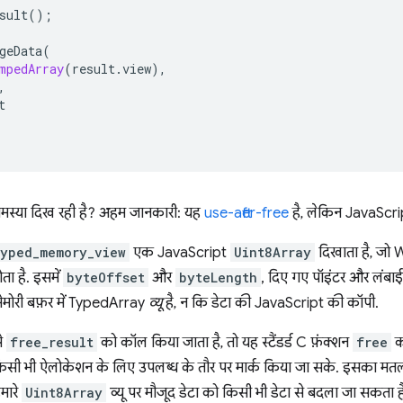
sult
();
geData
(
mpedArray
(
result
.
view
),
,
t
स्या दिख रही है? अहम जानकारी: यह
use-after-free
है, लेकिन JavaScript
typed_memory_view
एक JavaScript
Uint8Array
दिखाता है, जो
ता है. इसमें
byteOffset
और
byteLength
, दिए गए पॉइंटर और लंबाई प
ोरी बफ़र में TypedArray
व्यू
है, न कि डेटा की JavaScript की कॉपी.
े
free_result
को कॉल किया जाता है, तो यह स्टैंडर्ड C फ़ंक्शन
free
क
किसी भी ऐलोकेशन के लिए उपलब्ध के तौर पर मार्क किया जा सके. इसका मतल
मारे
Uint8Array
व्यू पर मौजूद डेटा को किसी भी डेटा से बदला जा सकता ह