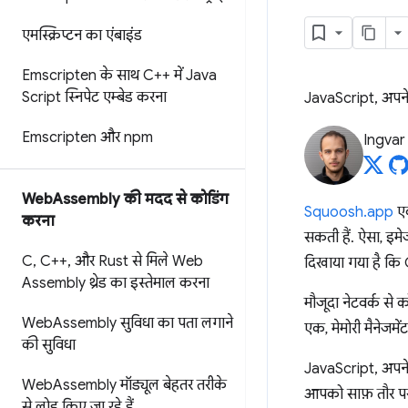
एमस्क्रिप्टन का एंबाइंड
Emscripten के साथ C++ में Java
Script स्निपेट एम्बेड करना
JavaScript, अपने 
Emscripten और npm
Ingvar
Web
Assembly की मदद से कोडिंग
Squoosh.app
एक
करना
सकती हैं. ऐसा, इम
C
,
C++
,
और Rust से मिले Web
दिखाया गया है कि 
Assembly थ्रेड का इस्तेमाल करना
मौजूदा नेटवर्क से 
Web
Assembly सुविधा का पता लगाने
एक, मेमोरी मैनेजम
की सुविधा
JavaScript, अपने ब
Web
Assembly मॉड्यूल बेहतर तरीके
आपको साफ़ तौर पर,
से लोड किए जा रहे हैं