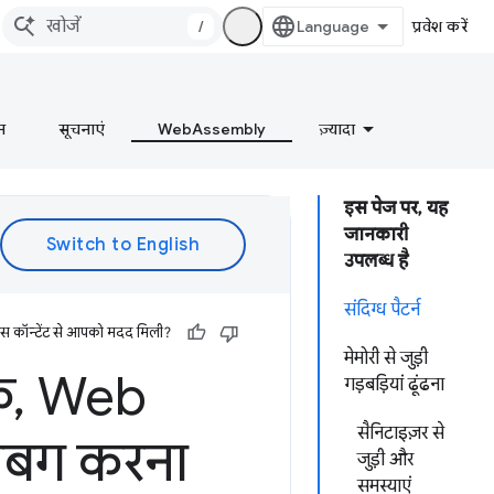
/
प्रवेश करें
न
सूचनाएं
WebAssembly
ज़्यादा
इस पेज पर, यह
जानकारी
उपलब्ध है
संदिग्ध पैटर्न
इस कॉन्टेंट से आपको मदद मिली?
मेमोरी से जुड़ी
े
,
Web
गड़बड़ियां ढूंढना
सैनिटाइज़र से
डीबग करना
जुड़ी और
समस्याएं