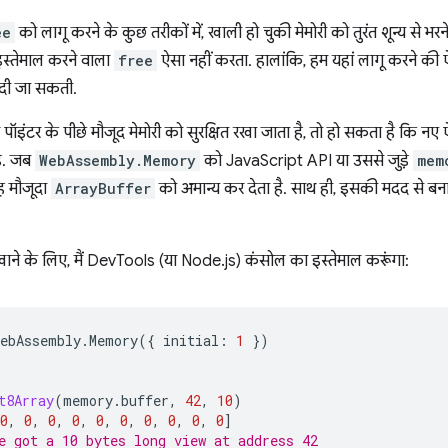
ee
को लागू करने के कुछ तरीकों में, खाली हो चुकी मेमोरी को तुरंत शून्य से भ
्तेमाल करने वाला
free
ऐसा नहीं करता. हालांकि, हम यहां लागू करने की ऐ
 दी जा सकती.
ॉइंटर के पीछे मौजूद मेमोरी को सुरक्षित रखा जाता है, तो हो सकता है क
़े. जब
WebAssembly.Memory
को JavaScript API या उससे जुड़े
mem
यह मौजूदा
ArrayBuffer
को अमान्य कर देता है. साथ ही, इसकी मदद से बना
ाने के लिए, मैं DevTools (या Node.js) कंसोल का इस्तेमाल करूंगा:
WebAssembly
.
Memory
({
initial
:
1
})
t8Array
(
memory
.
buffer
,
42
,
10
)
0
,
0
,
0
,
0
,
0
,
0
,
0
,
0
,
0
,
0
]
e got a 10 bytes long view at address 42