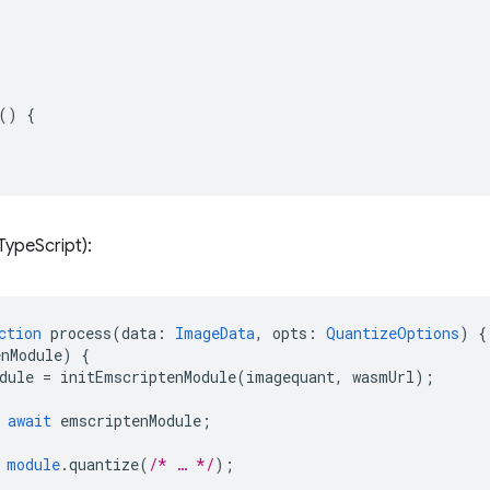
()
{
TypeScript):
ction
process
(
data
:
ImageData
,
opts
:
QuantizeOptions
)
{
enModule
)
{
dule
=
initEmscriptenModule
(
imagequant
,
wasmUrl
);
await
emscriptenModule
;
module
.quantize
(
/* … */
);