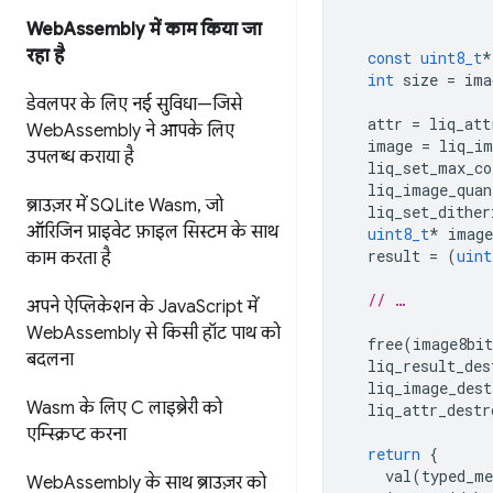
Web
Assembly में काम किया जा
रहा है
const
uint8_t
*
int
size
=
ima
डेवलपर के लिए नई सुविधा—जिसे
attr
=
liq_att
Web
Assembly ने आपके लिए
image
=
liq_im
उपलब्ध कराया है
liq_set_max_co
liq_image_quan
ब्राउज़र में SQLite Wasm
,
जो
liq_set_dither
ऑरिजिन प्राइवेट फ़ाइल सिस्टम के साथ
uint8_t
*
image
result
=
(
uint
काम करता है
// …
अपने ऐप्लिकेशन के Java
Script में
Web
Assembly से किसी हॉट पाथ को
free
(
image8bit
बदलना
liq_result_des
liq_image_dest
Wasm के लिए C लाइब्रेरी को
liq_attr_destr
एम्स्क्रिप्ट करना
return
{
val
(
typed_me
Web
Assembly के साथ ब्राउज़र को