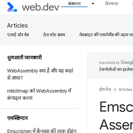
संसाधन
डिस्कवर
Articles
एआई और वेब
तेज़ लोड समय
वेबसाइट की परफ़ॉर्मेंस की अहम जानक
शुरुआती जानकारी
टेक्नोलॉजी का इस्तेमाल
Web
Assembly क्या है और यह कहां
से आया?
होम पेज
Articles
mkbitmap को Web
Assembly में
कंपाइल करना
Emscr
एमस्क्रिप्टन
Assem
Emscripten में कैनवस की तरफ़ ड्रॉइंग