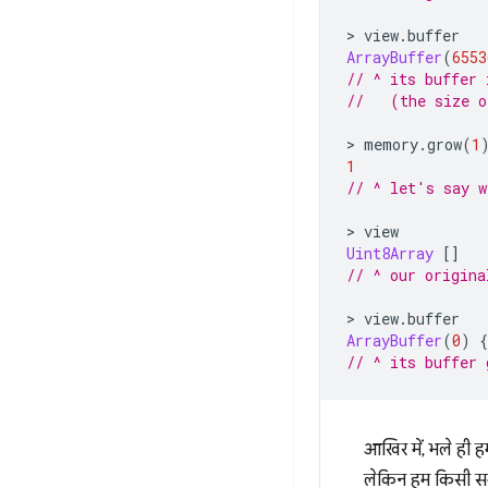
>
view
.
buffer
ArrayBuffer
(
6553
// ^ its buffer 
//   (the size o
>
memory
.
grow
(
1
1
// ^ let's say w
>
view
Uint8Array
[]
// ^ our origina
>
view
.
buffer
ArrayBuffer
(
0
)
{
// ^ its buffer 
आखिर में, भले ही 
लेकिन हम किसी समय 