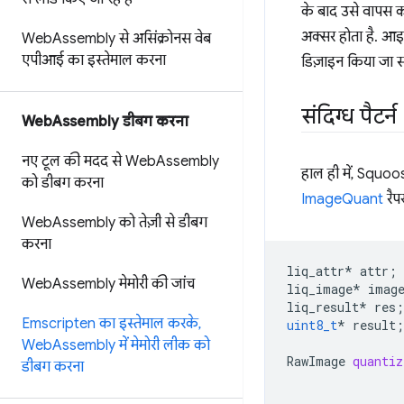
के बाद उसे वापस 
अक्सर होता है. आइ
Web
Assembly से असिंक्रोनस वेब
एपीआई का इस्तेमाल करना
डिज़ाइन किया जा 
संदिग्ध पैटर्न
Web
Assembly डीबग करना
नए टूल की मदद से Web
Assembly
हाल ही में, Squoo
को डीबग करना
ImageQuant
रैप
Web
Assembly को तेज़ी से डीबग
करना
liq_attr
*
attr
;
Web
Assembly मेमोरी की जांच
liq_image
*
imag
liq_result
*
res
;
Emscripten का इस्तेमाल करके
,
uint8_t
*
result
;
Web
Assembly में मेमोरी लीक को
RawImage
quantiz
डीबग करना