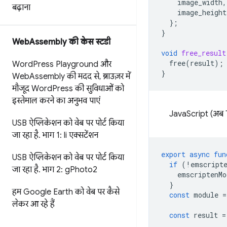
image_width
,
बढ़ाना
image_height
};
}
Web
Assembly की केस स्टडी
void
free_result
free
(
result
);
Word
Press Playground और
}
Web
Assembly की मदद से
,
ब्राउज़र में
मौजूद Word
Press की सुविधाओं को
इस्तेमाल करने का अनुभव पाएं
JavaScript (अब 
USB ऐप्लिकेशन को वेब पर पोर्ट किया
जा रहा है
.
भाग 1: li एक्सटेंशन
export
async
fun
USB ऐप्लिकेशन को वेब पर पोर्ट किया
if
(
!
emscript
जा रहा है
.
भाग 2: g
Photo2
emscriptenMo
}
हम Google Earth को वेब पर कैसे
const
module
=
लेकर आ रहे हैं
const
result
=