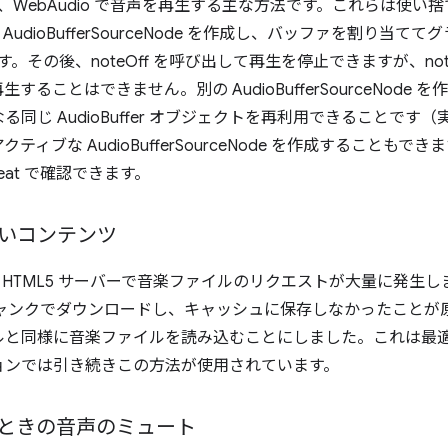
eNode は、WebAudio で音声を再生する主な方法です。これら
ioBufferSourceNode を作成し、バッファを割り当ててグ
します。その後、noteOff を呼び出して再生を停止できますが、noteOn
ることはできません。別の AudioBufferSourceNode
 AudioBuffer オブジェクトを再利用できることです（実際、同
な AudioBufferSourceNode を作成することもできます）。
Beat で確認できます。
いコンテンツ
ners HTML5 サーバーで音楽ファイルのリクエストが大量に発
イルをチャンクでダウンロードし、キャッシュに保存しなかったこと
ルと同様に音楽ファイルを読み込むことにしました。これは最
ョンでは引き続きこの方法が使用されています。
ときの音声のミュート