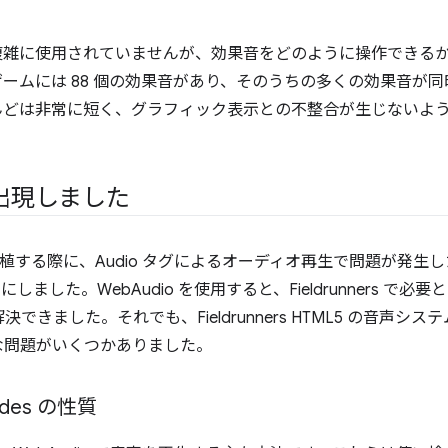
は効果音は複雑に使用されていませんが、効果音をどのように操作でき
ームには 88 個の効果音があり、そのうちの多くの効果音が
んどは非常に短く、グラフィック表示との不整合が生じないよ
。
出現しました
TML5 に移植する際に、Audio タグによるオーディオ再生で問題が
ました。WebAudio を使用すると、Fieldrunners で
できました。それでも、Fieldrunners HTML5 の音声シ
な問題がいくつかありました。
des の性質