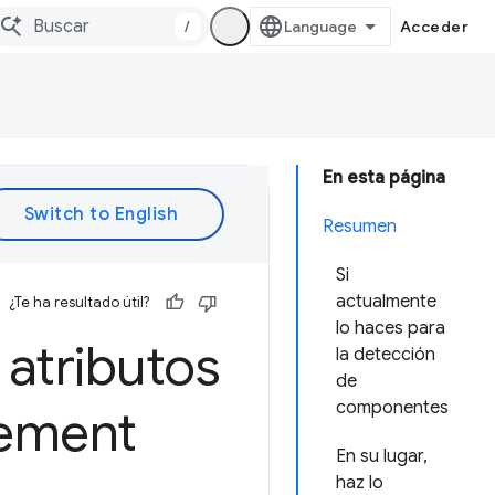
/
Acceder
En esta página
Resumen
Si
actualmente
¿Te ha resultado útil?
lo haces para
 atributos
la detección
de
componentes
gement
En su lugar,
haz lo