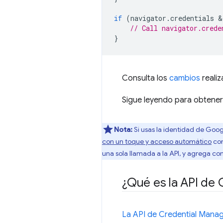
if
(
navigator
.
credentials
 &
// Call navigator.crede
}
Consulta los
cambios
reali
Sigue leyendo para obtener
Nota:
Si usas la identidad de Goog
con un toque y acceso automático
com
una sola llamada a la API, y agrega co
¿Qué es la API de
La API de Credential Mana