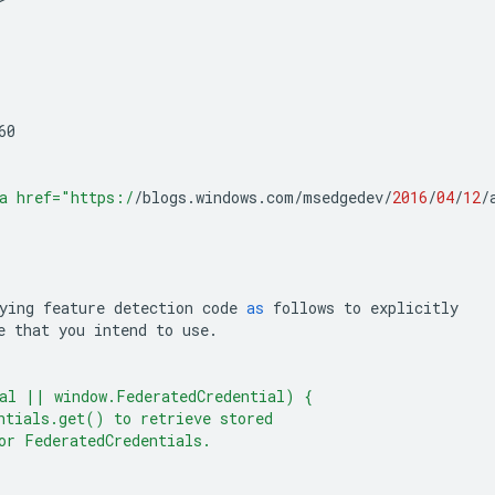
60
a href="https:/
/
blogs
.
windows
.
com
/
msedgedev
/
2016
/
04
/
12
/
ying
feature
detection
code
as
follows
to
explicitly
e
that
you
intend
to
use
.
al || window.FederatedCredential) {
ntials.get() to retrieve stored
or FederatedCredentials.