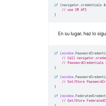
if
(
navigator
.
credentials
 &
// use CM API
}
En su lugar
,
haz lo sig
if
(
window
.
PasswordCredenti
// Call navigator.crede
// PasswordCredentials 
}
if
(
window
.
PasswordCredenti
// Get/Store PasswordCr
}
if
(
window
.
FederatedCredent
// Get/Store FederatedC
}