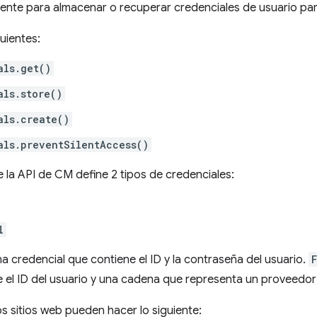
ente para almacenar o recuperar credenciales de usuario para
uientes:
als.get()
als.store()
als.create()
als.preventSilentAccess()
e la API de CM define 2 tipos de credenciales:
l
a credencial que contiene el ID y la contraseña del usuario.
 el ID del usuario y una cadena que representa un proveedor
os sitios web pueden hacer lo siguiente: