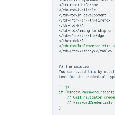
<
/tr><tr><th>Chrome
<
/th><td>Available
<
/td><td>In development
<
/td></tr><tr><th>Firefox
<
/th><td>N/A
<
/td><td>Aiming to ship on 
<
/td></tr><tr><th>Edge
<
/th><td>N/A
<
/td><td>Implemented with <
<
/td></tr></tbody></table>
##
The
solution
You
can
avoid
this
by
modif
test
for
the
credential
typ
```js
if (window.PasswordCredenti
    // Call navigator.crede
    // PasswordCredentials 
}