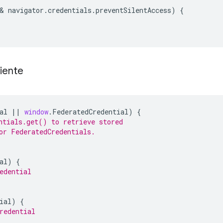
& 
navigator
.
credentials
.
preventSilentAccess
)
{
uiente
al
||
window
.
FederatedCredential
)
{
ntials.get() to retrieve stored
or FederatedCredentials.
al
)
{
edential
ial
)
{
redential