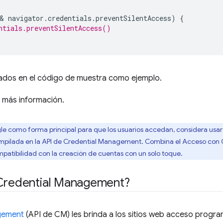
& 
navigator
.
credentials
.
preventSilentAccess
)
{
ntials.preventSilentAccess()
zados en el código de muestra como ejemplo.
 más información.
le como forma principal para que los usuarios accedan, considera usar 
pilada en la API de Credential Management. Combina el Acceso con G
mpatibilidad con la creación de cuentas con un solo toque.
 Credential Management?
gement
(API de CM) les brinda a los sitios web acceso progra