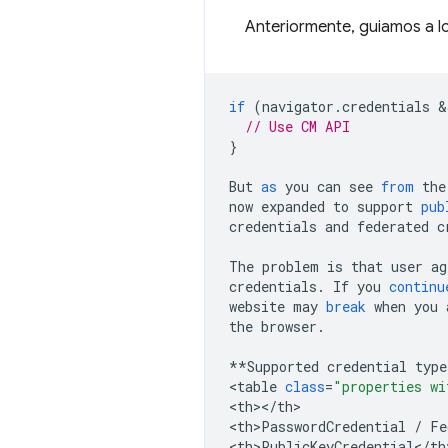
Anteriormente, guiamos a l
if
(
navigator
.
credentials
 &
// Use CM API
}
But
as
you
can
see
from
the
now
expanded
to
support
pub
credentials
and
federated
c
The
problem
is
that
user
ag
credentials
.
If
you
continu
website
may
break
when
you
the
browser
.
**
Supported
credential
type
<
table
class
=
"properties wi
<
th
><
/
th
>

<
th>PasswordCredential
/
Fe
<
th>PublicKeyCredential
<
/
th