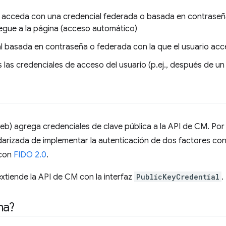
io acceda con una credencial federada o basada en contras
egue a la página (acceso automático)
l basada en contraseña o federada con la que el usuario acc
 las credenciales de acceso del usuario (p.ej., después de u
b) agrega credenciales de clave pública a la API de CM. Por e
arizada de implementar la autenticación de dos factores con
 con
FIDO 2.0
.
xtiende la API de CM con la interfaz
PublicKeyCredential
.
ma?