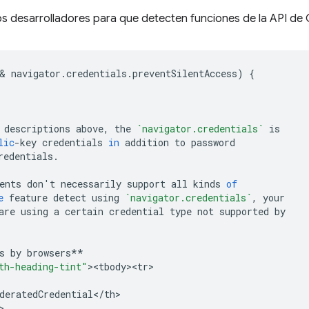
os desarrolladores para que detecten funciones de la API de 
& 
navigator
.
credentials
.
preventSilentAccess
)
{
descriptions
above
,
the
`navigator.credentials`
is
lic
-
key
credentials
in
addition
to
password
redentials
.
ents
don
'
t
necessarily
support
all
kinds
of
e
feature
detect
using
`navigator.credentials`
,
your
are
using
a
certain
credential
type
not
supported
by
s
by
browsers
**
th-heading-tint"
><
tbody><tr>
deratedCredential
<
/
th
>

>
