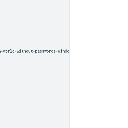
a
-
world
-
without
-
passwords
-
windows
-
hello
-
in
-
microsoft
-
edg