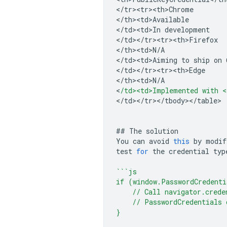
<
/tr><tr><th>Chrome
<
/th><td>Available
<
/td><td>In development
<
/td></tr><tr><th>Firefox
<
/th><td>N/A
<
/td><td>Aiming to ship on 
<
/td></tr><tr><th>Edge
<
/th><td>N/A
<
/td><td>Implemented with <
<
/td></tr></tbody></table>
##
The
solution
You
can
avoid
this
by
modif
test
for
the
credential
typ
```js
if (window.PasswordCredenti
    // Call navigator.crede
    // PasswordCredentials 
}