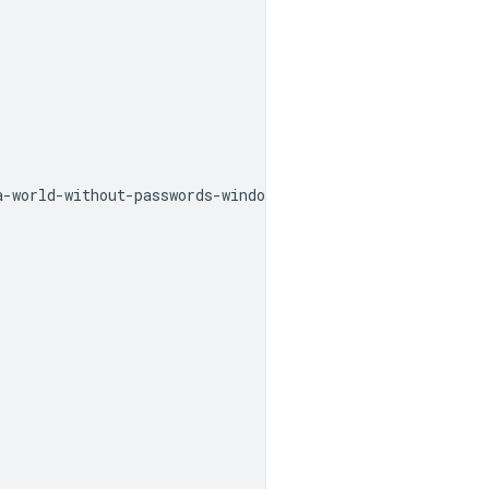
a
-
world
-
without
-
passwords
-
windows
-
hello
-
in
-
microsoft
-
edg