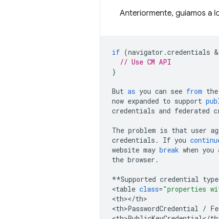
Anteriormente, guiamos a l
if
(
navigator
.
credentials
 &
// Use CM API
}
But
as
you
can
see
from
the
now
expanded
to
support
pub
credentials
and
federated
c
The
problem
is
that
user
ag
credentials
.
If
you
continu
website
may
break
when
you
the
browser
.
**
Supported
credential
type
<
table
class
=
"properties wi
<
th
><
/
th
>

<
th>PasswordCredential
/
Fe
<
th>PublicKeyCredential
<
/
th