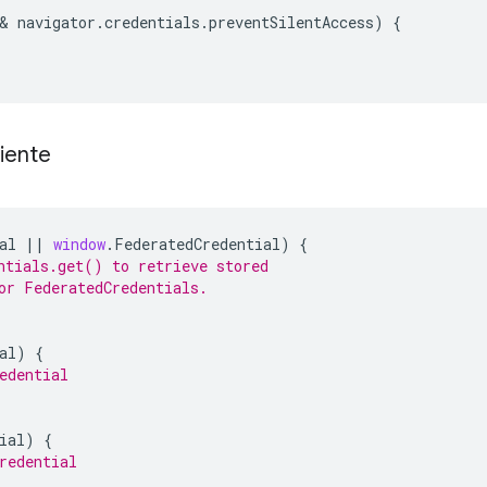
& 
navigator
.
credentials
.
preventSilentAccess
)
{
uiente
al
||
window
.
FederatedCredential
)
{
ntials.get() to retrieve stored
or FederatedCredentials.
al
)
{
edential
ial
)
{
redential