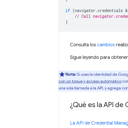
if
(
navigator
.
credentials
 &
// Call navigator.crede
}
Consulta los
cambios
reali
Sigue leyendo para obtener
Nota:
Si usas la identidad de Goog
con un toque y acceso automático
com
una sola llamada a la API, y agrega co
¿Qué es la API de
La API de Credential Mana