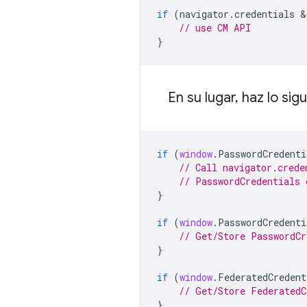
if
(
navigator
.
credentials
 &
// use CM API
}
En su lugar
,
haz lo sig
if
(
window
.
PasswordCredenti
// Call navigator.crede
// PasswordCredentials 
}
if
(
window
.
PasswordCredenti
// Get/Store PasswordCr
}
if
(
window
.
FederatedCredent
// Get/Store FederatedC
}