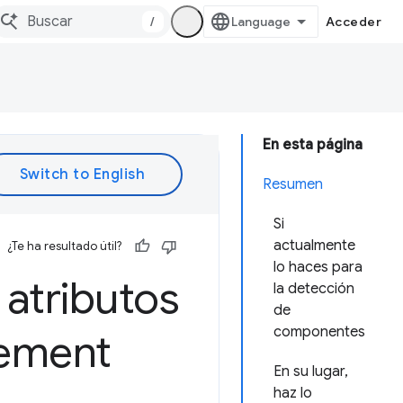
/
Acceder
En esta página
Resumen
Si
actualmente
¿Te ha resultado útil?
lo haces para
 atributos
la detección
de
componentes
gement
En su lugar,
haz lo