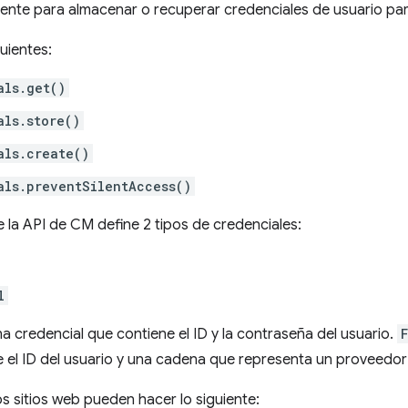
ente para almacenar o recuperar credenciales de usuario para
uientes:
als.get()
als.store()
als.create()
als.preventSilentAccess()
e la API de CM define 2 tipos de credenciales:
l
a credencial que contiene el ID y la contraseña del usuario.
 el ID del usuario y una cadena que representa un proveedor
os sitios web pueden hacer lo siguiente: