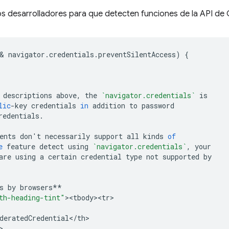
os desarrolladores para que detecten funciones de la API de 
& 
navigator
.
credentials
.
preventSilentAccess
)
{
descriptions
above
,
the
`navigator.credentials`
is
lic
-
key
credentials
in
addition
to
password
redentials
.
ents
don
'
t
necessarily
support
all
kinds
of
e
feature
detect
using
`navigator.credentials`
,
your
are
using
a
certain
credential
type
not
supported
by
s
by
browsers
**
th-heading-tint"
><
tbody><tr>
deratedCredential
<
/
th
>

>
