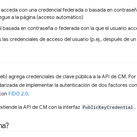
io acceda con una credencial federada o basada en contras
egue a la página (acceso automático)
l basada en contraseña o federada con la que el usuario acc
 las credenciales de acceso del usuario (p.ej., después de u
b) agrega credenciales de clave pública a la API de CM. Por e
arizada de implementar la autenticación de dos factores con
 con
FIDO 2.0
.
xtiende la API de CM con la interfaz
PublicKeyCredential
.
ma?