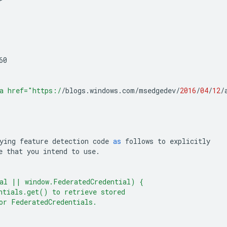
60
a href="https:/
/
blogs
.
windows
.
com
/
msedgedev
/
2016
/
04
/
12
/
ying
feature
detection
code
as
follows
to
explicitly
e
that
you
intend
to
use
.
al || window.FederatedCredential) {
ntials.get() to retrieve stored
or FederatedCredentials.