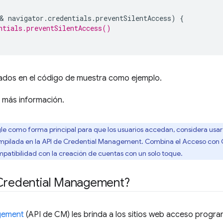
& 
navigator
.
credentials
.
preventSilentAccess
)
{
ntials.preventSilentAccess()
zados en el código de muestra como ejemplo.
 más información.
le como forma principal para que los usuarios accedan, considera usar 
pilada en la API de Credential Management. Combina el Acceso con G
mpatibilidad con la creación de cuentas con un solo toque.
 Credential Management?
gement
(API de CM) les brinda a los sitios web acceso progra