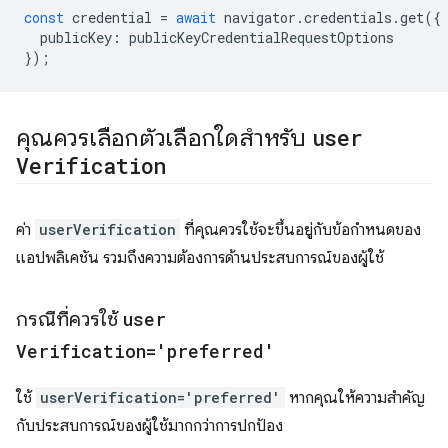
const
credential
=
await
navigator
.
credentials
.
get
({
publicKey
:
publicKeyCredentialRequestOptions
});
คุณควรเลือกตัวเลือกใดสำหรับ
user
Verification
ค่า
userVerification
ที่คุณควรใช้จะขึ้นอยู่กับข้อกำหนดของ
แอปพลิเคชัน รวมถึงความต้องการด้านประสบการณ์ของผู้ใช้
กรณีที่ควรใช้
user
Verification='preferred'
ใช้
userVerification='preferred'
หากคุณให้ความสำคัญ
กับประสบการณ์ของผู้ใช้มากกว่าการปกป้อง