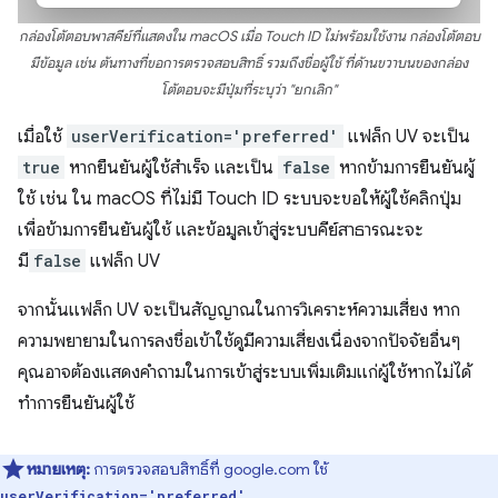
กล่องโต้ตอบพาสคีย์ที่แสดงใน macOS เมื่อ Touch ID ไม่พร้อมใช้งาน กล่องโต้ตอบ
มีข้อมูล เช่น ต้นทางที่ขอการตรวจสอบสิทธิ์ รวมถึงชื่อผู้ใช้ ที่ด้านขวาบนของกล่อง
โต้ตอบจะมีปุ่มที่ระบุว่า "ยกเลิก"
เมื่อใช้
userVerification='preferred'
แฟล็ก UV จะเป็น
true
หากยืนยันผู้ใช้สำเร็จ และเป็น
false
หากข้ามการยืนยันผู้
ใช้ เช่น ใน macOS ที่ไม่มี Touch ID ระบบจะขอให้ผู้ใช้คลิกปุ่ม
เพื่อข้ามการยืนยันผู้ใช้ และข้อมูลเข้าสู่ระบบคีย์สาธารณะจะ
มี
false
แฟล็ก UV
จากนั้นแฟล็ก UV จะเป็นสัญญาณในการวิเคราะห์ความเสี่ยง หาก
ความพยายามในการลงชื่อเข้าใช้ดูมีความเสี่ยงเนื่องจากปัจจัยอื่นๆ
คุณอาจต้องแสดงคำถามในการเข้าสู่ระบบเพิ่มเติมแก่ผู้ใช้หากไม่ได้
ทำการยืนยันผู้ใช้
หมายเหตุ:
การตรวจสอบสิทธิ์ที่ google.com ใช้
userVerification='preferred'