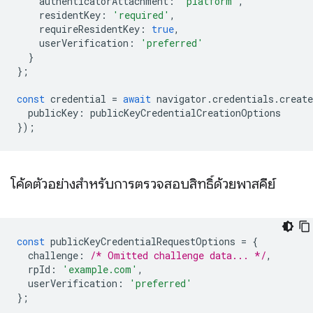
authenticatorAttachment
:
'platform'
,
residentKey
:
'required'
,
requireResidentKey
:
true
,
userVerification
:
'preferred'
}
};
const
credential
=
await
navigator
.
credentials
.
create
publicKey
:
publicKeyCredentialCreationOptions
});
โค้ดตัวอย่างสำหรับการตรวจสอบสิทธิ์ด้วยพาสคีย์
const
publicKeyCredentialRequestOptions
=
{
challenge
:
/* Omitted challenge data... */
,
rpId
:
'example.com'
,
userVerification
:
'preferred'
};