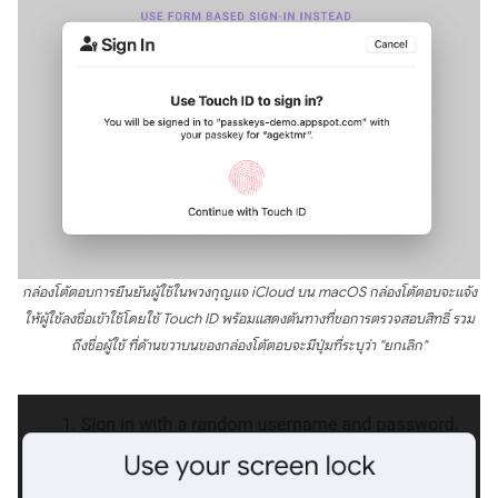
กล่องโต้ตอบการยืนยันผู้ใช้ในพวงกุญแจ iCloud บน macOS กล่องโต้ตอบจะแจ้ง
ให้ผู้ใช้ลงชื่อเข้าใช้โดยใช้ Touch ID พร้อมแสดงต้นทางที่ขอการตรวจสอบสิทธิ์ รวม
ถึงชื่อผู้ใช้ ที่ด้านขวาบนของกล่องโต้ตอบจะมีปุ่มที่ระบุว่า "ยกเลิก"