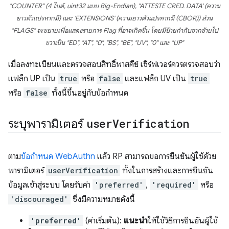
"COUNTER" (4 ไบต์, uint32 แบบ Big-Endian), "ATTESTE CRED. DATA' (ความ
ยาวตัวแปรหากมี) และ 'EXTENSIONS' (ความยาวตัวแปรหากมี (CBOR)) ส่วน
"FLAGS" จะขยายเพื่อแสดงรายการ Flag ที่อาจเกิดขึ้น โดยมีป้ายกำกับจากซ้ายไป
ขวาเป็น "ED", "AT", "0", "BS", "BE", "UV", "0" และ "UP"
เมื่อลงทะเบียนและตรวจสอบสิทธิ์พาสคีย์ เซิร์ฟเวอร์ควรตรวจสอบว่า
แฟล็ก UP เป็น
true
หรือ
false
และแฟล็ก UV เป็น
true
หรือ
false
ทั้งนี้ขึ้นอยู่กับข้อกำหนด
ระบุพารามิเตอร์
user
Verification
ตาม
ข้อกำหนด WebAuthn
แล้ว RP สามารถขอการยืนยันผู้ใช้ด้วย
พารามิเตอร์
userVerification
ทั้งในการสร้างและการยืนยัน
ข้อมูลเข้าสู่ระบบ โดยรับค่า
'preferred'
,
'required'
หรือ
'discouraged'
ซึ่งมีความหมายดังนี้
'preferred'
(ค่าเริ่มต้น):
แนะนำ
ให้ใช้วิธีการยืนยันผู้ใช้