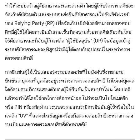
ทำให้ระบบสร้างคู่คีย์สาธารณะและส่วนตัว โดยผู้ให้บริการพาสคีย์จะ
จัดเก็บคีย์ส่วนตัว และระบบจะส่งคืนคีย์สาธารณะไปยังเซิร์ฟเวอร์
ของ Relying Party (RP) เพื่อจัดเก็บ เซิร์ฟเวอร์สามารถตรวจสอบ
สิทธิ์ผู้ใช้ได้โดยการยืนยันลายเซ็นที่ลงนามด้วยพาสคีย์เดียวกันโดย
ใช้คีย์สาธารณะที่จับคู่ไว้ แฟล็ก "ผู้ใช้ปัจจุบัน" (UP) ในข้อมูลเข้าสู่
ระบบคีย์สาธารณะจะพิสูจน์ว่ามีผู้โต้ตอบกับอุปกรณ์ในระหว่างการ
ตรวจสอบสิทธิ์
การยืนยันผู้ใช้เป็นเลเยอร์ความปลอดภัยที่ไม่บังคับซึ่งพยายาม
ยืนยันว่าบุคคลที่ถูกต้องอยู่ระหว่างการตรวจสอบสิทธิ์ ไม่ใช่แค่บุคคล
ใดก็ตามตามที่การแสดงตัวของผู้ใช้ยืนยัน ในสมาร์ทโฟน โดยปกติ
แล้วจะทำได้โดยใช้กลไกการล็อกหน้าจอ ไม่ว่าจะเป็นไบโอเมตริก
หรือ PIN หรือรหัสผ่าน ระบบจะรายงานว่ามีการยืนยันผู้ใช้หรือไม่ใน
แฟล็ก "UV" ที่แสดงในข้อมูลเครื่องมือตรวจสอบสิทธิ์ระหว่างการลง
ทะเบียนและการตรวจสอบสิทธิ์ด้วยพาสคีย์