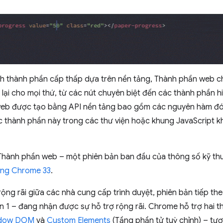
h thành phần cấp thấp dựa trên nền tảng, Thành phần web ch
lại cho mọi thứ, từ các nút chuyên biệt đến các thành phần hi
web được tạo bằng API nền tảng bao gồm các nguyên hàm đ
c thành phần này trong các thư viện hoặc khung JavaScript k
 Thành phần web – một phiên bản ban đầu của thông số kỹ th
ong Chrome 33
.
ộng rãi giữa các nhà cung cấp trình duyệt, phiên bản tiếp th
 1 – đang nhận được sự hỗ trợ rộng rãi. Chrome hỗ trợ hai th
dow DOM
và
Custom Elements
(Tầng phần tử tuỳ chỉnh) – tư