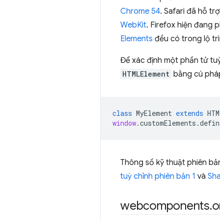
Chrome 54
. Safari đã hỗ tr
WebKit
. Firefox hiện đang p
Elements
đều có trong lộ tr
Để xác định một phần tử tuỳ
HTMLElement
bằng cú pháp 
class
MyElement
extends
HTM
window
.
customElements
.
defin
Thông số kỹ thuật phiên b
tuỳ chỉnh phiên bản 1
và
Sh
webcomponents
.
o