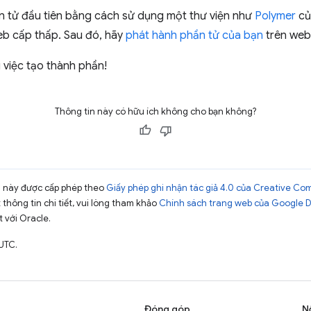
n tử đầu tiên bằng cách sử dụng một thư viện như
Polymer
củ
eb cấp thấp. Sau đó, hãy
phát hành phần tử của bạn
trên web
việc tạo thành phần!
Thông tin này có hữu ích không cho bạn không?
ng này được cấp phép theo
Giấy phép ghi nhận tác giả 4.0 của Creative C
t thông tin chi tiết, vui lòng tham khảo
Chính sách trang web của Google 
t với Oracle.
UTC.
Đóng góp
N