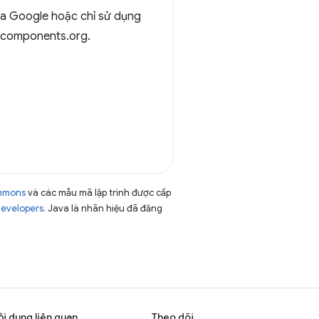
a Google hoặc chỉ sử dụng
components.org.
ommons
và các mẫu mã lập trình được cấp
Developers
. Java là nhãn hiệu đã đăng
ội dung liên quan
Theo dõi