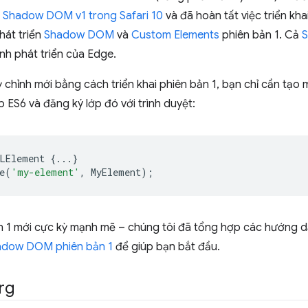
ợ
Shadow DOM v1 trong Safari 10
và đã hoàn tất việc triển kha
hát triển
Shadow DOM
và
Custom Elements
phiên bản 1. Cả
ình phát triển của Edge.
 chỉnh mới bằng cách triển khai phiên bản 1, bạn chỉ cần tạo
ES6 và đăng ký lớp đó với trình duyệt:
LElement
{...}
e
(
'my-element'
,
MyElement
);
ản 1 mới cực kỳ mạnh mẽ – chúng tôi đã tổng hợp các hướng 
adow DOM phiên bản 1
để giúp bạn bắt đầu.
rg