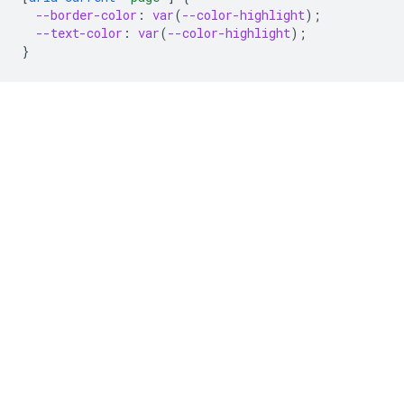
--border-color
:
var
(
--color-highlight
);
--text-color
:
var
(
--color-highlight
);
}