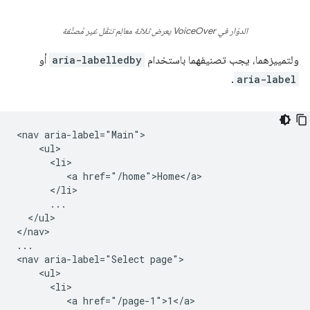
الدوّار في VoiceOver يعرض ثلاثة معالِم تنقّل غير مُصنَّفة
ولتمييزهما، يجب تصنيفهما باستخدام
aria-labelledby
أو
.
aria-label
<nav aria-label="Main">

    <ul>

      <li>

         <a href="/home">Home</a>

      </li>

      ...

  </ul>

</nav>

...

<nav aria-label="Select page">

    <ul>

      <li>

         <a href="/page-1">1</a>
