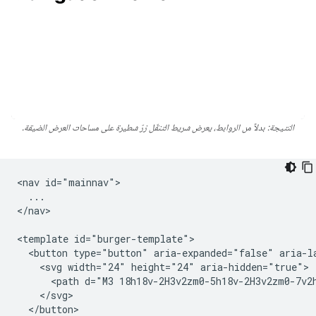
النتيجة: بدلاً من الروابط، يعرض شريط التنقّل زرّ شطيرة على مساحات العرض الضيقة.
<nav id="mainnav">

  ...

</nav>

<template id="burger-template">

  <button type="button" aria-expanded="false" aria-l
    <svg width="24" height="24" aria-hidden="true">

      <path d="M3 18h18v-2H3v2zm0-5h18v-2H3v2zm0-7v2h
    </svg>

  </button>
