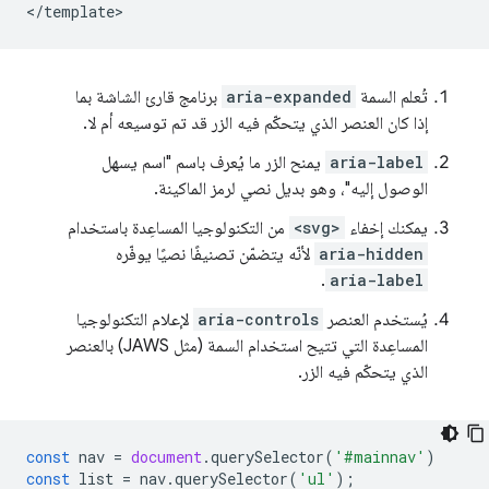
تُعلم السمة
aria-expanded
برنامج قارئ الشاشة بما
إذا كان العنصر الذي يتحكّم فيه الزر قد تم توسيعه أم لا.
aria-label
يمنح الزر ما يُعرف باسم "اسم يسهل
الوصول إليه"، وهو بديل نصي لرمز الماكينة.
يمكنك إخفاء
<svg>
من التكنولوجيا المساعِدة باستخدام
aria-hidden
لأنّه يتضمّن تصنيفًا نصيًا يوفّره
.
aria-label
يُستخدم العنصر
aria-controls
لإعلام التكنولوجيا
المساعِدة التي تتيح استخدام السمة (مثل JAWS) بالعنصر
الذي يتحكّم فيه الزر.
const
nav
=
document
.
querySelector
(
'#mainnav'
)
const
list
=
nav
.
querySelector
(
'ul'
);