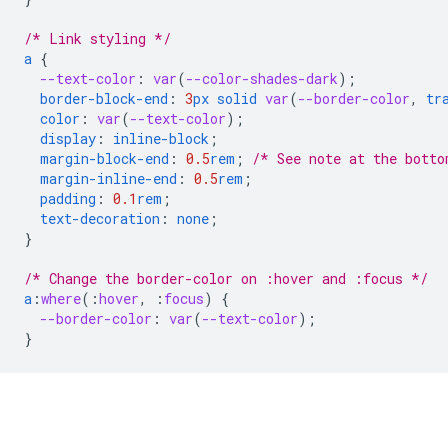
/* Link styling */
a
{
--text-color
:
var
(
--color-shades-dark
);
border-block-end
:
3
px
solid
var
(
--border-color
,
tr
color
:
var
(
--text-color
);
display
:
inline-block
;
margin-block-end
:
0.5
rem
;
/* See note at the botto
margin-inline-end
:
0.5
rem
;
padding
:
0.1
rem
;
text-decoration
:
none
;
}
/* Change the border-color on :hover and :focus */
a
:
where
(
:
hover
,
:
focus
)
{
--border-color
:
var
(
--text-color
);
}