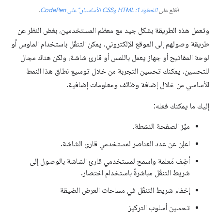
اطّلِع على
الخطوة 1: HTML وCSS الأساسيان" على CodePen
.
وتعمل هذه الطريقة بشكل جيد مع معظم المستخدمين، بغض النظر عن
طريقة وصولهم إلى الموقع الإلكتروني. يمكن التنقّل باستخدام الماوس أو
لوحة المفاتيح أو جهاز يعمل باللمس أو قارئ شاشة، ولكن هناك مجال
للتحسين. يمكنك تحسين التجربة من خلال توسيع نطاق هذا النمط
الأساسي من خلال إضافة وظائف ومعلومات إضافية.
إليك ما يمكنك فعله:
ميِّز الصفحة النشطة.
اعلِن عن عدد العناصر لمستخدمي قارئ الشاشة.
أضِف مَعلمة واسمح لمستخدمي قارئ الشاشة بالوصول إلى
شريط التنقّل مباشرةً باستخدام اختصار.
إخفاء شريط التنقّل في مساحات العرض الضيقة
تحسين أسلوب التركيز