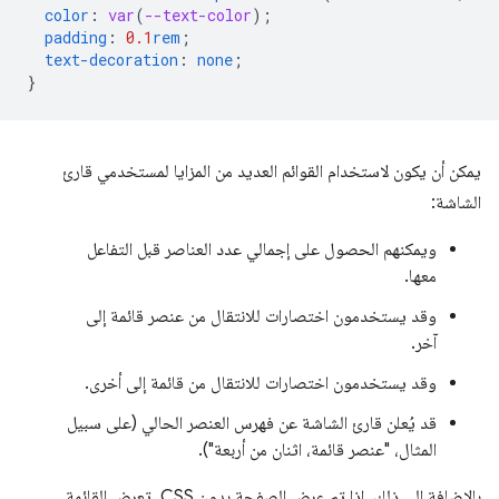
color
:
var
(
--text-color
);
padding
:
0.1
rem
;
text-decoration
:
none
;
}
يمكن أن يكون لاستخدام القوائم العديد من المزايا لمستخدمي قارئ
الشاشة:
ويمكنهم الحصول على إجمالي عدد العناصر قبل التفاعل
معها.
وقد يستخدمون اختصارات للانتقال من عنصر قائمة إلى
آخر.
وقد يستخدمون اختصارات للانتقال من قائمة إلى أخرى.
قد يُعلن قارئ الشاشة عن فهرس العنصر الحالي (على سبيل
المثال، "عنصر قائمة، اثنان من أربعة").
بالإضافة إلى ذلك، إذا تم عرض الصفحة بدون CSS، تعرض القائمة