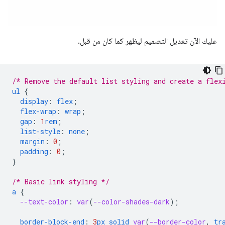
عليك الآن تعديل التصميم ليظهر كما كان من قبل.
/* Remove the default list styling and create a flex
ul
{
display
:
flex
;
flex-wrap
:
wrap
;
gap
:
1
rem
;
list-style
:
none
;
margin
:
0
;
padding
:
0
;
}
/* Basic link styling */
a
{
--text-color
:
var
(
--color-shades-dark
);
border-block-end
:
3
px
solid
var
(
--border-color
,
tr