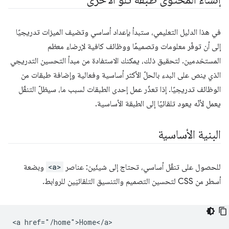
في هذا الدليل التعليمي، ستبدأ بإعداد أساسي وتضيف الميزات تدريجيًا
إلى أن توفّر معلومات وتصميمًا ووظائف كافية لإرضاء معظم
المستخدمين. لتحقيق ذلك، يمكنك الاستفادة من مبدأ التحسين التدريجي
الذي ينص على البدء بالحلّ الأكثر أساسية وفعالية وإضافة طبقات من
الوظائف تدريجيًا. إذا تعذّر عمل إحدى الطبقات لسبب ما، سيظلّ التنقّل
يعمل لأنّه يعود تلقائيًا إلى الطبقة الأساسية.
البنية الأساسية
للحصول على تنقّل أساسي، تحتاج إلى شيئَين: عناصر
<a>
وبضعة
أسطر من CSS لتحسين التصميم والتنسيق التلقائيَين للروابط.
<a href="/home">Home</a>
