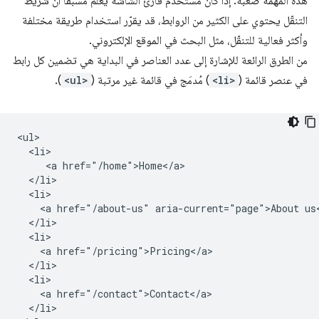
هذه المهمة صعبة. إذا كان مستخدم قارئ الشاشة يعلم مسبقًا أنّ شريط
التنقّل يحتوي على الكثير من الروابط، قد يقرّر استخدام طريقة مختلفة
وأكثر فعالية للتنقّل، مثل البحث في الموقع الإلكتروني.
من الطرق الرائعة للإشارة إلى عدد العناصر في البداية هي تضمين كل رابط
في عنصر قائمة (
<li>
) مُدمَج في قائمة غير مرتبة (
<ul>
).
<ul>

  <li>

     <a href="/home">Home</a>

  </li>

  <li>

    <a href="/about-us" aria-current="page">About us<
  </li>

  <li>

    <a href="/pricing">Pricing</a>

  </li>

  <li>

    <a href="/contact">Contact</a>

  </li>
