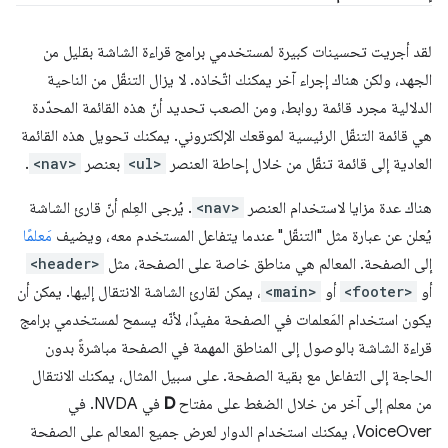
لقد أجريت تحسينات كبيرة لمستخدمي برامج قراءة الشاشة بقليل من
الجهد، ولكن هناك إجراء آخر يمكنك اتّخاذه. لا يزال التنقّل من الناحية
الدلالية مجرد قائمة روابط، ومن الصعب تحديد أنّ هذه القائمة المحدّدة
هي قائمة التنقّل الرئيسية لموقعك الإلكتروني. يمكنك تحويل هذه القائمة
العادية إلى قائمة تنقّل من خلال إحاطة العنصر
<ul>
بعنصر
<nav>
.
هناك عدة مزايا لاستخدام العنصر
<nav>
. يُرجى العِلم أنّ قارئ الشاشة
يُعلن عن عبارة مثل "التنقّل" عندما يتفاعل المستخدم معه، ويضيف
مَعلمًا
إلى الصفحة. المعالم هي مناطق خاصة على الصفحة، مثل
<header>
أو
<footer>
أو
<main>
، يمكن لقارئ الشاشة الانتقال إليها. يمكن أن
يكون استخدام المَعلمات في الصفحة مفيدًا، لأنّه يسمح لمستخدمي برامج
قراءة الشاشة بالوصول إلى المناطق المهمة في الصفحة مباشرةً بدون
الحاجة إلى التفاعل مع بقية الصفحة. على سبيل المثال، يمكنك الانتقال
من معلم إلى آخر من خلال الضغط على مفتاح
D
في NVDA. في
VoiceOver، يمكنك استخدام الدوار لعرض جميع المعالم على الصفحة