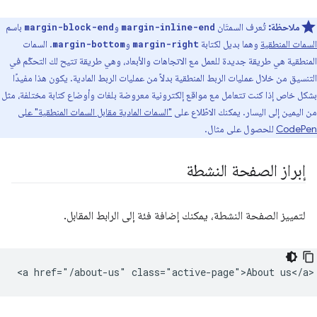
ملاحظة:
تُعرف السمتَان
و
باسم
margin-block-end
margin-inline-end
السمات المنطقية
وهما بديل لكتابة
و
. السمات
margin-bottom
margin-right
المنطقية هي طريقة جديدة للعمل مع الاتجاهات والأبعاد، وهي طريقة تتيح لك التحكّم في
التنسيق من خلال عمليات الربط المنطقية بدلاً من عمليات الربط المادية. يكون هذا مفيدًا
بشكل خاص إذا كنت تتعامل مع مواقع إلكترونية معروضة بلغات وأوضاع كتابة مختلفة، مثل
من اليمين إلى اليسار. يمكنك الاطّلاع على
"السمات المادية مقابل السمات المنطقية" على
CodePen
للحصول على مثال.
إبراز الصفحة النشطة
لتمييز الصفحة النشطة، يمكنك إضافة فئة إلى الرابط المقابل.