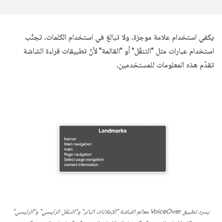
يكفي استخدام علامة موجزة، ولا تبالغ في استخدام الكلمات. تجنَّب
استخدام عبارات مثل "التنقّل" أو "القائمة" لأنّ تطبيقات قراءة الشاشة
تقدّم هذه المعلومات للمستخدمين.
يسرد تطبيق VoiceOver معالم الشاشة "الإعلانات البانر" و"التنقّل الرئيسي" و"الرئيسي"