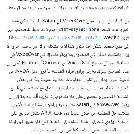
الروابط كمجموعة متسقة من العناصر بدلاً من مجرد مجموعة من الروابط.
من التفاصيل البارزة حول VoiceOver في Safari أنّك تفقد كل هذه
المزايا عند ضبط
list-style: none
. يتم ذلك طبقًا للتصميم. قرّر
فريق WebKit
إزالة دلالات القائمة عندما لا تبدو القائمة كقائمة
. استنادًا
إلى مدى تعقيد التنقّل، قد يكون هذا الأمر مشكلة أو لا. من ناحية أخرى، لا
يزال بإمكانك التنقّل في المحتوى ولا يؤثّر ذلك إلا في VoiceOver في
Safari. سيظلّ تطبيق VoiceOver مع Chrome أو Firefox يُعلِن عن
عدد العناصر، بالإضافة إلى برامج قراءة الشاشة الأخرى، مثل NVDA. من
ناحية أخرى، يمكن أن تكون المعلومات الدلالية مفيدة جدًا في بعض
الحالات. اتّخاذ هذا القرار، يجب اختبار ميزة التنقّل مع مستخدمي قارئ
الشاشة الفعليين والحصول على ملاحظاتهم. إذا قرّرت أنّك بحاجة إلى أن
يعمل VoiceOver في Safari مثل جميع برامج قراءة الشاشة الأخرى،
يمكنك حلّ المشكلة من خلال ضبط دور قائمة ARIA بشكل صريح على
<ul>
. يؤدي ذلك إلى إعادة السلوك إلى الحالة التي كان عليها قبل إزالة
تصميم القائمة. ستظل القائمة كما هي من الناحية المرئية.