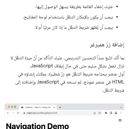
عليك إخفاء القائمة بطريقة يسهل الوصول إليها.
يجب أن يكون بالإمكان التنقّل باستخدام لوحة المفاتيح.
يجب أن يُظهر شريط التنقّل ما إذا كان مرئيًا أم لا.
إضافة زرّ همبرغر
بما أنّك تتّبع مبدأ التحسين التدريجي، عليك التأكّد من أنّ ميزة التنقّل لا
تزال تعمل بشكلٍ سليم حتى في حال إيقاف JavaScript.
أول عنصر يحتاجه شريط التنقّل هو زرّ شطيرة. يمكنك إنشاؤه في
HTML في عنصر نموذج، ثم نسخه في JavaScript وإضافته إلى
شريط التنقّل.