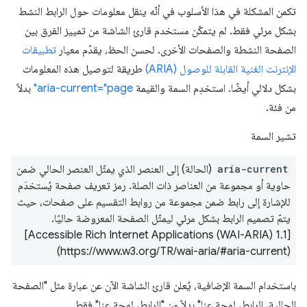
تكمن المشكلة في هذا الأسلوب في أنّه ينقل معلومات حول الرابط النشط
بشكل مرئي فقط. لم يتمكّن مستخدم قارئ الشاشة من تمييز الفرق بين
الصفحة النشطة والصفحات الأخرى. لحسن الحظ، يقدّم معيار
تطبيقات
الإنترنت الغنية القابلة للوصول (ARIA)
طريقة لتوصيل هذه المعلومات
بشكل دلالي أيضًا. استخدِم السمة والقيمة
aria-current="page"
بدلاً
من فئة.
تشير السمة
aria-current
(الحالة) إلى العنصر الذي يمثّل العنصر الحالي ضمن
حاوية أو مجموعة من العناصر ذات الصلة. رمز تعريف صفحة يُستخدَم
للإشارة إلى رابط ضمن مجموعة من روابط التقسيم على صفحات، حيث
يتمّ تصميم الرابط بشكل مرئي ليمثّل الصفحة المعروضة حاليًا.
[Accessible Rich Internet Applications (WAI-ARIA) 1.1]
(https://www.w3.org/TR/wai-aria/#aria-current)
باستخدام السمة الإضافية، يُعلن قارئ الشاشة الآن عن عبارة مثل "الصفحة
الحالية، الرابط، لمحة عنا" بدلاً من "الرابط، لمحة عنا" فقط.