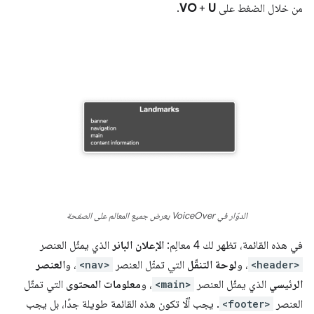
من خلال الضغط على
U
+
VO
.
الدوّار في VoiceOver يعرض جميع المعالم على الصفحة
في هذه القائمة، تظهر لك 4 معالِم:
الإعلان البانر
الذي يمثّل العنصر
<header>
، و
لوحة التنقّل
التي تمثّل العنصر
<nav>
، و
العنصر
الرئيسي
الذي يمثّل العنصر
<main>
، و
معلومات المحتوى
التي تمثّل
العنصر
<footer>
. يجب ألّا تكون هذه القائمة طويلة جدًا، بل يجب