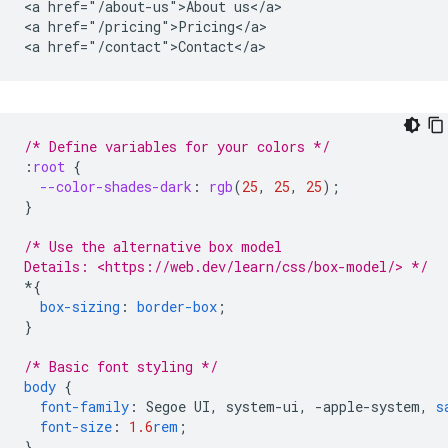
<a href="/about-us">About us</a>

<a href="/pricing">Pricing</a>

/* Define variables for your colors */
:
root
{
--color-shades-dark
:
rgb
(
25
,
25
,
25
);
}
/* Use the alternative box model
Details: <https://web.dev/learn/css/box-model/> */
*
{
box-sizing
:
border-box
;
}
/* Basic font styling */
body
{
font-family
:
Segoe
UI
,
system-ui
,
-
apple-system
,
s
font-size
:
1.6
rem
;
}