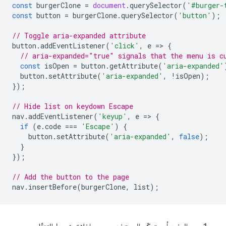
const
burgerClone
=
document
.
querySelector
(
'#burger-
const
button
=
burgerClone
.
querySelector
(
'button'
);
// Toggle aria-expanded attribute
button
.
addEventListener
(
'click'
,
e
=
>
{
// aria-expanded="true" signals that the menu is c
const
isOpen
=
button
.
getAttribute
(
'aria-expanded'
button
.
setAttribute
(
'aria-expanded'
,
!
isOpen
);
});
// Hide list on keydown Escape
nav
.
addEventListener
(
'keyup'
,
e
=
>
{
if
(
e
.
code
===
'Escape'
)
{
button
.
setAttribute
(
'aria-expanded'
,
false
);
}
});
// Add the button to the page
nav
.
insertBefore
(
burgerClone
,
list
);