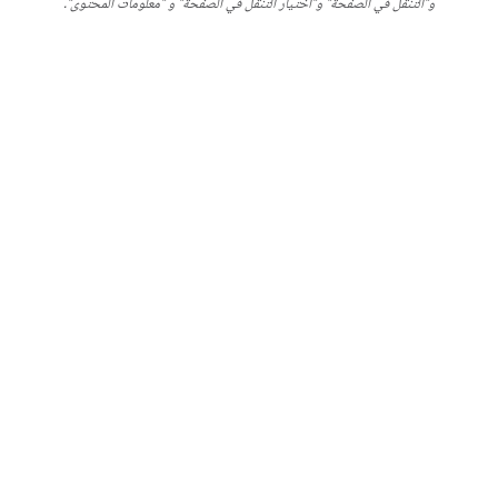
و"التنقّل في الصفحة" و"اختيار التنقّل في الصفحة" و "معلومات المحتوى".