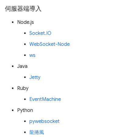
伺服器端導入
Node.js
Socket.IO
WebSocket-Node
ws
Java
Jetty
Ruby
EventMachine
Python
pywebsocket
龍捲風