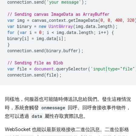
connection
.
send
(
'your message'
);
// Sending canvas ImageData as ArrayBuffer
var
img
=
canvas_context
.
getImageData
(
0
,
0
,
400
,
320
var
binary
=
new
Uint8Array
(
img
.
data
.
length
);
for
(
var
i
=
0
;
i
 < 
img
.
data
.
length
;
i
++
)
{
binary
[
i
]
=
img
.
data
[
i
];
}
connection
.
send
(
binary
.
buffer
);
// Sending file as Blob
var
file
=
document
.
querySelector
(
'input[type="file"
connection
.
send
(
file
);
同樣地，伺服器也可能隨時傳送訊息給我們。發生這種情況
時，系統會觸發
onmessage
回呼。回呼會接收事件物件，
您可以透過
data
屬性存取實際訊息。
WebSocket 也能以最新規格接收二進位訊息。二進位影格