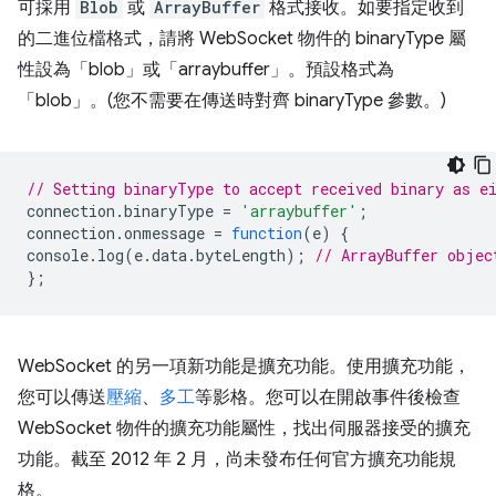
可採用
Blob
或
ArrayBuffer
格式接收。如要指定收到
的二進位檔格式，請將 WebSocket 物件的 binaryType 屬
性設為「blob」或「arraybuffer」。預設格式為
「blob」。(您不需要在傳送時對齊 binaryType 參數。)
// Setting binaryType to accept received binary as e
connection
.
binaryType
=
'arraybuffer'
;
connection
.
onmessage
=
function
(
e
)
{
console
.
log
(
e
.
data
.
byteLength
);
// ArrayBuffer objec
};
WebSocket 的另一項新功能是擴充功能。使用擴充功能，
您可以傳送
壓縮
、
多工
等影格。您可以在開啟事件後檢查
WebSocket 物件的擴充功能屬性，找出伺服器接受的擴充
功能。截至 2012 年 2 月，尚未發布任何官方擴充功能規
格。