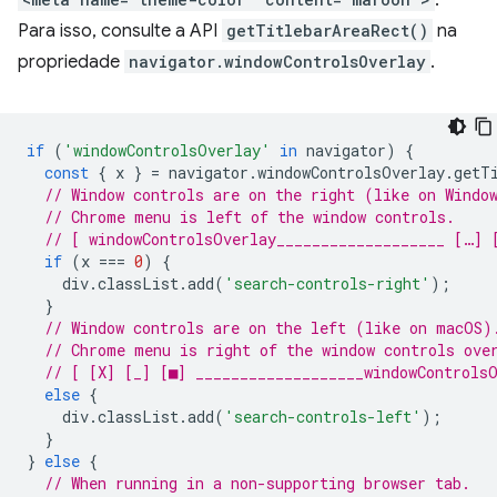
Para isso, consulte a API
getTitlebarAreaRect()
na
propriedade
navigator.windowControlsOverlay
.
if
(
'windowControlsOverlay'
in
navigator
)
{
const
{
x
}
=
navigator
.
windowControlsOverlay
.
getT
// Window controls are on the right (like on Windo
// Chrome menu is left of the window controls.
// [ windowControlsOverlay___________________ […] 
if
(
x
===
0
)
{
div
.
classList
.
add
(
'search-controls-right'
);
}
// Window controls are on the left (like on macOS)
// Chrome menu is right of the window controls ove
// [ [X] [_] [■] ___________________windowControls
else
{
div
.
classList
.
add
(
'search-controls-left'
);
}
}
else
{
// When running in a non-supporting browser tab.