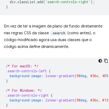
div
.
classList
.
add
(
'search-controls-right'
);
}
Em vez de ter a imagem de plano de fundo diretamente
nas regras CSS da classe
.search
(como antes), o
código modificado agora usa duas classes que o
código acima define dinamicamente.
/* For macOS: */
.
search-controls-left
{
background-image
:
linear-gradient
(
90
deg
,
#36c
,
45
%
}
/* For Windows: */
.
search-controls-right
{
background-image
:
linear-gradient
(
90
deg
,
#36c
,
#13
}