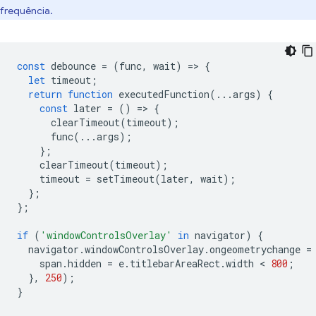
frequência.
const
debounce
=
(
func
,
wait
)
=
>
{
let
timeout
;
return
function
executedFunction
(...
args
)
{
const
later
=
()
=
>
{
clearTimeout
(
timeout
);
func
(...
args
);
};
clearTimeout
(
timeout
);
timeout
=
setTimeout
(
later
,
wait
);
};
};
if
(
'windowControlsOverlay'
in
navigator
)
{
navigator
.
windowControlsOverlay
.
ongeometrychange
=
span
.
hidden
=
e
.
titlebarAreaRect
.
width
 < 
800
;
},
250
);
}