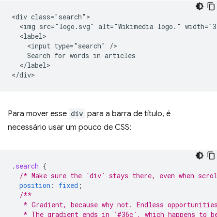
<div class="search">

  <img src="logo.svg" alt="Wikimedia logo." width="3
  <label>

    <input type="search" />

    Search for words in articles

  </label>

Para mover esse
div
para a barra de título, é
necessário usar um pouco de CSS:
.
search
{
/* Make sure the `div` stays there, even when scro
position
:
fixed
;
/**
   * Gradient, because why not. Endless opportunitie
   * The gradient ends in `#36c`, which happens to b