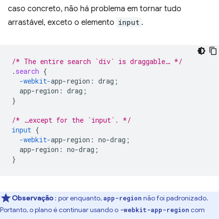
caso concreto, não há problema em tornar tudo
arrastável, exceto o elemento
input
.
/* The entire search `div` is draggable… */
.
search
{
-webkit-
app-region
:
drag
;
app-region
:
drag
;
}
/* …except for the `input`. */
input
{
-webkit-
app-region
:
no-drag
;
app-region
:
no-drag
;
}
Observação
: por enquanto,
não foi padronizado.
app-region
Portanto, o plano é continuar usando o
com
-webkit-app-region