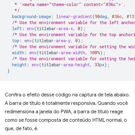
   * `<meta name="theme-color" content="#36c">`.
   */
background-image
:
linear-gradient
(
90
deg
,
#36c
,
#13
/* Use the environment variable for the left ancho
left
:
env
(
titlebar
-area-x
,
0
);
/* Use the environment variable for the top anchor
top
:
env
(
titlebar
-area-y
,
0
);
/* Use the environment variable for setting the wi
width
:
env
(
titlebar
-area-width
,
100
%
);
/* Use the environment variable for setting the he
height
:
env
(
titlebar
-area-height
,
33
px
);
}
Confira o efeito desse código na captura de tela abaixo.
A barra de título é totalmente responsiva. Quando você
redimensiona a janela do PWA, a barra de título reage
como se fosse composta de conteúdo HTML normal, o
que, de fato, é.