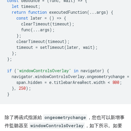
const
debounce
=
(
func
,
wait
)
=
>
{
let
timeout
;
return
function
executedFunction
(...
args
)
{
const
later
=
()
=
>
{
clearTimeout
(
timeout
);
func
(...
args
);
};
clearTimeout
(
timeout
);
timeout
=
setTimeout
(
later
,
wait
);
};
};
if
(
'windowControlsOverlay'
in
navigator
)
{
navigator
.
windowControlsOverlay
.
ongeometrychange
=
span
.
hidden
=
e
.
titlebarAreaRect
.
width
 < 
800
;
},
250
);
}
除了將函式指派給
ongeometrychange
，您也可以新增事
件監聽器至
windowControlsOverlay
，如下所示。如要