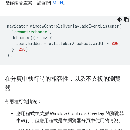
瞭解兩者差異，請參閱
MDN
。
navigator
.
windowControlsOverlay
.
addEventListener
(
'geometrychange'
,
debounce
((
e
)
=
>
{
span
.
hidden
=
e
.
titlebarAreaRect
.
width
 < 
800
;
},
250
),
);
在分頁中執行時的相容性，以及不支援的瀏覽
器
有兩種可能情況：
應用程式在
支援
Window Controls Overlay 的瀏覽器
中執行，但應用程式是在瀏覽器分頁中使用的情況。