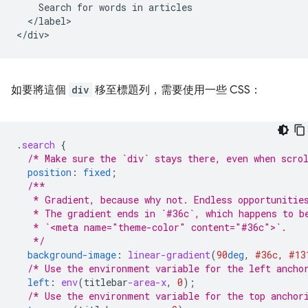
    Search for words in articles

  </label>

如要將這個
div
移至標題列，需要使用一些 CSS：
.
search
{
/* Make sure the `div` stays there, even when scro
position
:
fixed
;
/**
   * Gradient, because why not. Endless opportunitie
   * The gradient ends in `#36c`, which happens to b
   * `<meta name="theme-color" content="#36c">`.
   */
background-image
:
linear-gradient
(
90
deg
,
#36c
,
#13
/* Use the environment variable for the left ancho
left
:
env
(
titlebar
-area-x
,
0
);
/* Use the environment variable for the top anchor