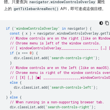
體。只要查詢
navigator.windowControlsOverlay
屬性
上的
getTitlebarAreaRect()
API，即可達成這個目標。
if
(
'windowControlsOverlay'
in
navigator
)
{
const
{
x
}
=
navigator
.
windowControlsOverlay
.
getT
// Window controls are on the right (like on Windo
// Chrome menu is left of the window controls.
// [ windowControlsOverlay___________________ […] 
if
(
x
===
0
)
{
div
.
classList
.
add
(
'search-controls-right'
);
}
// Window controls are on the left (like on macOS)
// Chrome menu is right of the window controls ove
// [ [X] [_] [■] ___________________windowControls
else
{
div
.
classList
.
add
(
'search-controls-left'
);
}
}
else
{
// When running in a non-supporting browser tab.
div
.
classList
.
add
(
'search-controls-right'
);