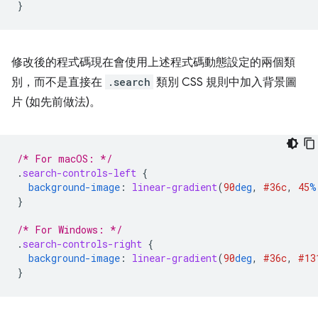
}
修改後的程式碼現在會使用上述程式碼動態設定的兩個類
別，而不是直接在
.search
類別 CSS 規則中加入背景圖
片 (如先前做法)。
/* For macOS: */
.
search-controls-left
{
background-image
:
linear-gradient
(
90
deg
,
#36c
,
45
%
}
/* For Windows: */
.
search-controls-right
{
background-image
:
linear-gradient
(
90
deg
,
#36c
,
#13
}