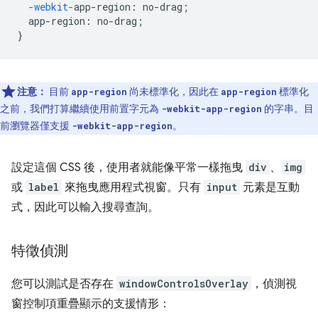
-webkit-
app-region
:
no-drag
;
app-region
:
no-drag
;
}
注意：
目前
尚未標準化，因此在
標準化
app-region
app-region
之前，我們打算繼續使用前置字元為
的字串。目
-webkit-app-region
前瀏覽器僅支援
。
-webkit-app-region
設定這個 CSS 後，使用者就能像平常一樣拖曳
div
、
img
或
label
來拖曳應用程式視窗。只有
input
元素是互動
式，因此可以輸入搜尋查詢。
特徵偵測
您可以測試是否存在
windowControlsOverlay
，偵測視
窗控制項重疊顯示的支援情形：