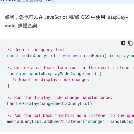
或者，您也可以在 JavaScript 和/或 CSS 中使用
display-
mode
媒體查詢：
// Create the query list.
const
mediaQueryList
=
window
.
matchMedia
(
'(display-m
// Define a callback function for the event listener.
function
handleDisplayModeChange
(
mql
)
{
// React on display mode changes.
}
// Run the display mode change handler once.
handleDisplayChange
(
mediaQueryList
);
// Add the callback function as a listener to the que
mediaQueryList
.
addEventListener
(
'change'
,
handleDisp