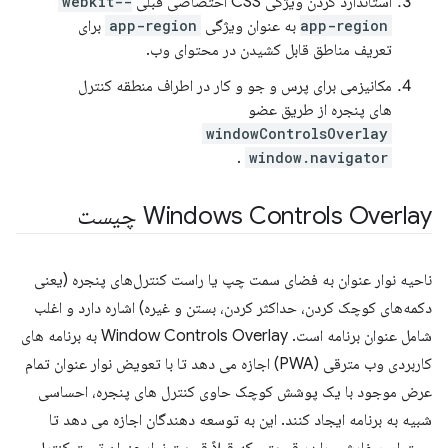
استاندارد کردن ویژگی CSS اختصاصی قبلی
-webkit-
app-region
به عنوان ویژگی
app-region
برای
تعریف مناطق قابل کشیدن در محتوای وب.
مکانیزمی برای پرس و جو و کار در اطراف منطقه کنترل
های پنجره از طریق عضو
windowControlsOverlay
.
window.navigator
Windows Controls Overlay چیست
ناحیه نوار عنوان به فضای سمت چپ یا راست کنترل‌های پنجره (یعنی
دکمه‌های کوچک کردن، حداکثر کردن، بستن و غیره) اشاره دارد و اغلب
شامل عنوان برنامه است. Window Controls Overlay به برنامه های
کاربردی وب مترقی (PWA) اجازه می دهد تا با تعویض نوار عنوان تمام
عرض موجود با یک پوشش کوچک حاوی کنترل های پنجره، احساسی
شبیه به برنامه ایجاد کنند. این به توسعه دهندگان اجازه می دهد تا
محتوای سفارشی را در قسمتی که قبلاً قسمت نوار عنوان تحت کنترل