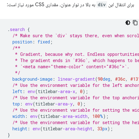
برای انتقال این
div
به بالا در نوار عنوان، مقداری CSS مورد نیاز است:
.
search
{
/* Make sure the `div` stays there, even when scro
position
:
fixed
;
/**
   * Gradient, because why not. Endless opportunitie
   * The gradient ends in `#36c`, which happens to b
   * `<meta name="theme-color" content="#36c">`.
   */
background-image
:
linear-gradient
(
90
deg
,
#36c
,
#13
/* Use the environment variable for the left ancho
left
:
env
(
titlebar
-area-x
,
0
);
/* Use the environment variable for the top anchor
top
:
env
(
titlebar
-area-y
,
0
);
/* Use the environment variable for setting the wi
width
:
env
(
titlebar
-area-width
,
100
%
);
/* Use the environment variable for setting the he
height
:
env
(
titlebar
-area-height
,
33
px
);
}