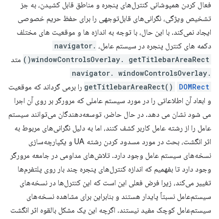
فعال کردن همپوشانی کنترل‌های پنجره و مناطق قابل کشیدن، به جز
تشخیص ویژگی، نگرانی‌های قابل‌توجهی را برای حفظ حریم خصوصی
ایجاد نمی‌کند. با این حال، با توجه به اندازه ها و موقعیت های مختلف
دکمه های کنترل پنجره در سیستم عامل،
navigator.
windowControlsOverlay. getTitlebarAreaRect()
متد
navigator. windowControlsOverlay.
DOMRect
getTitlebarAreaRect()
را برمی گرداند که موقعیت
و ابعاد آن اطلاعاتی را در مورد سیستم عاملی که مرورگر بر روی آن اجرا
می شود نشان می دهد. در حال حاضر، توسعه‌دهندگان می‌توانند سیستم
عامل را از رشته عامل کاربر کشف کنند، اما به دلیل نگرانی‌های مربوط به
اثر انگشت، بحث در مورد مسدود کردن رشته UA و یکپارچه‌سازی
نسخه‌های سیستم عامل وجود دارد. تلاش‌های مداومی در جامعه مرورگر
وجود دارد تا بفهمیم که اندازه کنترل‌های پنجره چند بار روی پلتفرم‌ها
تغییر می‌کند، زیرا فرض فعلی این است که این کنترل‌ها در نسخه‌های
سیستم‌عامل نسبتاً پایدار هستند و بنابراین برای مشاهده نسخه‌های
سیستم‌عامل کوچک مفید نیستند. اگرچه این یک مشکل بالقوه اثر انگشت