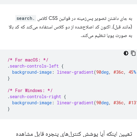
به جای داشتن تصویر پس‌زمینه در قوانین CSS کلاس
.search
(مانند قبل)، اکنون کد اصلاح‌شده از دو کلاس استفاده می‌کند که کد بالا
به صورت پویا تنظیم می‌کند.
/* For macOS: */
.
search-controls-left
{
background-image
:
linear-gradient
(
90
deg
,
#36c
,
45
%
}
/* For Windows: */
.
search-controls-right
{
background-image
:
linear-gradient
(
90
deg
,
#36c
,
#13
}
تعیین اینکه آیا پوشش کنترل‌های پنجره قابل مشاهده