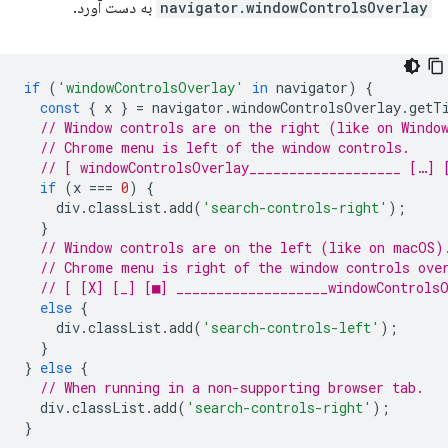
navigator.windowControlsOverlay
به دست آورد.
if
(
'windowControlsOverlay'
in
navigator
)
{
const
{
x
}
=
navigator
.
windowControlsOverlay
.
getT
// Window controls are on the right (like on Windo
// Chrome menu is left of the window controls.
// [ windowControlsOverlay___________________ […] 
if
(
x
===
0
)
{
div
.
classList
.
add
(
'search-controls-right'
);
}
// Window controls are on the left (like on macOS)
// Chrome menu is right of the window controls ove
// [ [X] [_] [■] ___________________windowControls
else
{
div
.
classList
.
add
(
'search-controls-left'
);
}
}
else
{
// When running in a non-supporting browser tab.
div
.
classList
.
add
(
'search-controls-right'
);
}