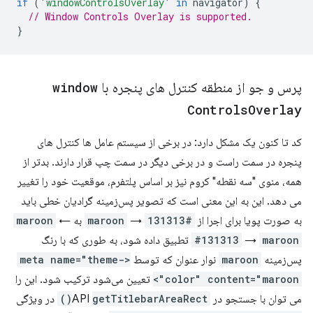
if
(
'windowControlsOverlay'
in
navigator
)
{
// Window Controls Overlay is supported.
}
پرس و جو از منطقه کنترل های پنجره با
window
Controls
Overlay
کد تا کنون یک مشکل دارد: در برخی از سیستم عامل ها کنترل های
پنجره در سمت راست و در برخی دیگر در سمت چپ قرار دارند. بدتر از
همه، منوی "سه نقطه" کروم نیز بر اساس پلتفرم، موقعیت خود را تغییر
می دهد. این به این معنی است که تصویر پس‌زمینه گرادیان خطی باید
به صورت پویا برای اجرا از
#131313
→
maroon
به
←
maroon
maroon
→
#131313
تطبیق داده شود، به طوری که با رنگ
پس‌زمینه
maroon
نوار عنوان که توسط
<meta name="theme-
color" content="maroon">
تعیین می‌شود ترکیب شود. این را
می توان با جستجو در API
getTitlebarAreaRect()
در ویژگی