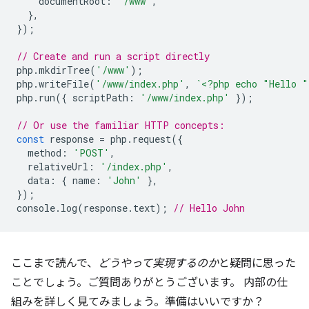
documentRoot
:
'/www'
,
},
});
// Create and run a script directly
php
.
mkdirTree
(
'/www'
);
php
.
writeFile
(
'/www/index.php'
,
`<?php echo "Hello 
php
.
run
({
scriptPath
:
'/www/index.php'
});
// Or use the familiar HTTP concepts:
const
response
=
php
.
request
({
method
:
'POST'
,
relativeUrl
:
'/index.php'
,
data
:
{
name
:
'John'
},
});
console
.
log
(
response
.
text
);
// Hello John
ここまで読んで、
どうやって実現するのか
と疑問に思った
ことでしょう。ご質問ありがとうございます。 内部の仕
組みを詳しく見てみましょう。準備はいいですか？