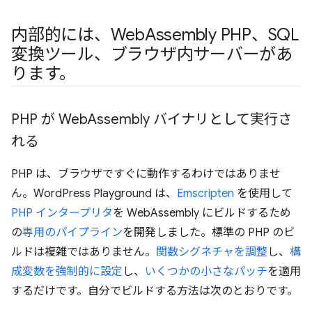
内部的には、Web
Assembly PHP、SQL
変換ツール、ブラウザ内サーバーがあ
ります。
PHP が Web
Assembly バイナリとして実行さ
れる
PHP は、ブラウザですぐに動作するわけではありませ
ん。WordPress Playground は、
Emscripten
を使用して
PHP インタープリタ
を WebAssembly にビルドするため
の
専用のパイプライン
を開発しました。標準の PHP のビ
ルドは複雑ではありません。
関数シグネチャを調整
し、
構
成変数を強制的に設定
し、
いくつかの小さなパッチ
を適用
するだけです。自分でビルドする方法は次のとおりです。