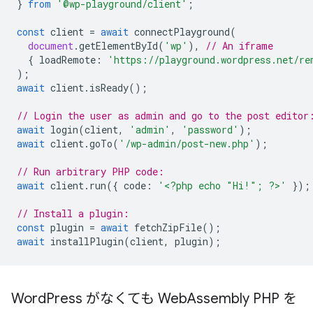
}
from
'@wp-playground/client'
;
const
client
=
await
connectPlayground
(
document
.
getElementById
(
'wp'
),
// An iframe
{
loadRemote
:
'https://playground.wordpress.net/re
);
await
client
.
isReady
();
// Login the user as admin and go to the post editor
await
login
(
client
,
'admin'
,
'password'
);
await
client
.
goTo
(
'/wp-admin/post-new.php'
);
// Run arbitrary PHP code:
await
client
.
run
({
code
:
'<?php echo "Hi!"; ?>'
});
// Install a plugin:
const
plugin
=
await
fetchZipFile
();
await
installPlugin
(
client
,
plugin
);
Word
Press がなくても Web
Assembly PHP を