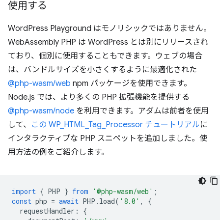
使用する
WordPress Playground はモノリシックではありません。
WebAssembly PHP は WordPress とは別にリリースされ
ており、個別に使用することもできます。ウェブの場合
は、バンドルサイズを小さくするように最適化された
@php-wasm/web
npm パッケージを使用できます。
Node.js では、より多くの PHP 拡張機能を提供する
@php-wasm/node
を利用できます。アダムは前者を使用
して、
この WP_HTML_Tag_Processor チュートリアル
に
インタラクティブな PHP スニペットを追加しました。使
用方法の例をご紹介します。
import
{
PHP
}
from
'@php-wasm/web'
;
const
php
=
await
PHP
.
load
(
'8.0'
,
{
requestHandler
:
{