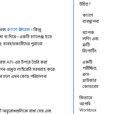
উচিত?
ক্যাশে
ব্যবস্থাপনা
এবং
ক্যাশে স্টোরেজ
। কিন্তু
ব্যাপক
বাধা না দিয়ে—একটি চ্যালেঞ্জ হতে
লগিং এবং
রে; ব্যবহারকারীদের পুরানো
ত্রুটি
রিপোর্টিং
্টোরেজ API-এর উপরে তৈরি করা
একটি
পরীক্ষিত,
-প্রস্তুত লাইব্রেরি সরবরাহ করে৷
ক্রস-
ভিতরে চলে এমন কোড পরিচালনা
ব্রাউজার
কোডবেস
কিভাবে
আপনি
Workbox
মী অনুরোধগুলিকে বাধা দেয় এবং