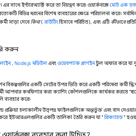
 এর সাথে ইন্টারঅ্যাক্ট করে তা নিয়ন্ত্রণ করে৷ ওয়ার্কবক্সে
মোট এক ডজন 
্রত্যেকটি বিভিন্ন ধরনের বিশেষ ব্যবহারের ক্ষেত্রে পরিচালনা করে। সর্বাধিক
র্মী সাড়া দেবে
কিনা
(
রাউটিং
হিসাবে পরিচিত), এবং এটি
কীভাবে
প্রতি
ৈরি করুন
 লাইন
,
Node.js মডিউল
এবং
ওয়েবপ্যাক প্লাগইন
টুল অফার করে যা দু
 বিকল্পগুলির একটি সেটের উপর ভিত্তি করে একটি পরিষেবা কর্মী স্ক্র
্মী আপনার কনফিগার করা ক্যাশিং কৌশলগুলিকে কার্যকর করতে "হুডের
লি ব্যবহার করে৷
ড প্রক্রিয়া চলাকালীন উত্পন্ন ফাইলগুলিকে অন্তর্ভুক্ত এবং বাদ দেওয়া
ি করে ইউআরএলগুলির একটি তালিকা তৈরি করুন যা "
প্রিক্যাচড
" হওয়
য়ার্কবক্স ব্যবহার করা উচিত?