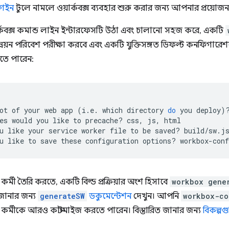
াগইন
টুলে নামলে ওয়ার্কবক্স ব্যবহার শুরু করার জন্য আপনার প্রয়োজ
র্কবক্স কমান্ড লাইন ইন্টারফেসটি উঠা এবং চালানো সহজ করে, একটি
ন্নয়ন পরিবেশ পরীক্ষা করবে এবং একটি যুক্তিসঙ্গত ডিফল্ট কনফিগারে
তে পারেন:
ot
of
your
web
app
(
i.e.
which
directory
do
you
deploy
)
es
would
you
like
to
precache?
css,
js,
html

u
like
your
service
worker
file
to
be
saved?
build/sw.js
u
like
to
save
these
configuration
options?
্মী তৈরি করতে, একটি বিল্ড প্রক্রিয়ার অংশ হিসাবে
workbox gene
 জানার জন্য
generateSW
ডকুমেন্টেশন
দেখুন। আপনি
workbox-co
র্মীকে আরও কাস্টমাইজ করতে পারেন। বিস্তারিত জানার জন্য
বিকল্পগ