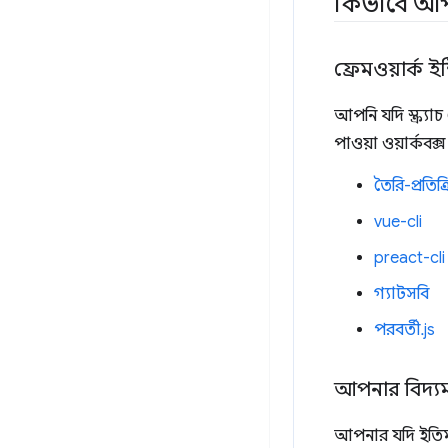
কিভাবে আপ
ফ্রেমওয়ার্ক ইন
আপনি যদি স্ক্র্য
পাওয়া ওয়ার্কবক্স
তৈরি-প্রতিক্
vue-cli
preact-cli
গ্যাটসবি
পরবর্তী.js
আপনার বিদ্যমান
আপনার যদি ইতিমধ