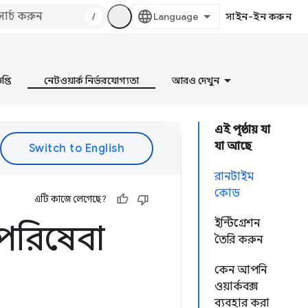
/
সাইন-ইন করুন
প্তি
নেটওয়ার্ক নির্ভরযোগ্যতা
আরও দেখুন
এই পৃষ্ঠায় যা
যা আছে
রানটাইম
কোড
এটি কাজে লেগেছে?
ইন্টিগ্রেশন
র পরিষেবা
তৈরি করুন
কেন আপনি
ওয়ার্কবক্স
ব্যবহার করা