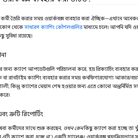
র্মী তৈরি করার সময় ওয়ার্কবক্স ব্যবহার করা ঐচ্ছিক—এখানে অনেকগু
ষ্টিকোণ থেকে
সাধারণ ক্যাশিং কৌশলগুলির
মাধ্যমে চলে৷ আপনি যদি ওয়ার
ু সুবিধা রয়েছে।
পনা
র জন্য ক্যাশে আপডেটগুলি পরিচালনা করে, হয় প্রিক্যাচিং ব্যবহার করার
ে বা রানটাইম ক্যাশিং ব্যবহার করার সময় কনফিগারযোগ্য আকার/বয়স ন
শালী, কিন্তু ক্যাশের মেয়াদ শেষ হওয়ার জন্য এতে কোনো অন্তর্নির্মিত স
 করে।
ং ত্রুটি রিপোর্টিং
বা কর্মীদের সাথে শুরু করছেন,
তখন কেন
কিছু ক্যাশে করা হচ্ছে তা 
এটি ক্যাশে করা
হচ্ছে না
) একটি চ্যালেঞ্জ। ওয়ার্কবক্স স্বয়ংক্রিয়ভ