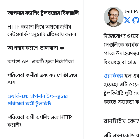
Jeff P
আপনার ক্যাশিং টুলবক্সের বিকল্পগুলি
HTTP ক্যাশে দিয়ে অপ্রয়োজনীয়
নেটওয়ার্ক অনুরোধ প্রতিরোধ করুন
নির্ভরযোগ্য ওয়েব
সেগুলিকে কার্যকরভ
আপনার ক্যাশে ভালবাসা ❤️
পারে৷ উদাহরণস্বর
ক্যাশে API: একটি দ্রুত নির্দেশিকা
বিষয়বস্তু বা ভাঙ
পরিষেবা কর্মীরা এবং ক্যাশে স্টোরেজ
ওয়ার্কবক্স
হল একটি
API
হয়েছে। এটি ওয়
টুলকিটটি দুটি স
ওয়ার্কবক্স: আপনার উচ্চ-স্তরের
করতে সহায়তা করে
পরিষেবা কর্মী টুলকিট
পরিষেবা কর্মী ক্যাশিং এবং HTTP
রানটাইম কো
ক্যাশিং
এটি এমন কোড যা আ