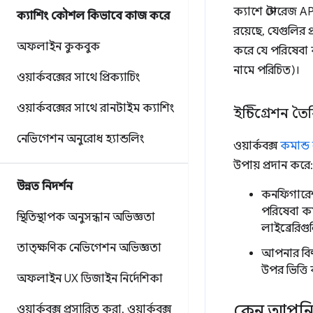
ক্যাশে স্টোরেজ API
ক্যাশিং কৌশল কিভাবে কাজ করে
রয়েছে, যেগুলির প
অফলাইন কুকবুক
করে যে পরিষেবা ক
নামে পরিচিত)।
ওয়ার্কবক্সের সাথে প্রিক্যাচিং
ওয়ার্কবক্সের সাথে রানটাইম ক্যাশিং
ইন্টিগ্রেশন ত
নেভিগেশন অনুরোধ হ্যান্ডলিং
ওয়ার্কবক্স
কমান্ড
উপায় প্রদান করে:
উন্নত নিদর্শন
কনফিগারেশন
পরিষেবা কর
স্থিতিস্থাপক অনুসন্ধান অভিজ্ঞতা
লাইব্রেরিগু
তাত্ক্ষণিক নেভিগেশন অভিজ্ঞতা
আপনার বিল্
উপর ভিত্ত
অফলাইন UX ডিজাইন নির্দেশিকা
কেন আপনি ও
ওয়ার্কবক্স প্রসারিত করা
,
ওয়ার্কবক্স