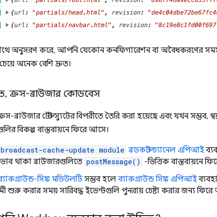
 সাথে অনুসরণ করে, আপনি যেকোন কনফিগারেশন বা অবৈধকরণের সমস্
চেয়ে অনেক বেশি দ্রুত।
িত
,
ক্রস-ব্রাউজার কোডবেস
্রস-ব্রাউজার টেস্ট স্যুটের বিপরীতে তৈরি করা হয়েছে এবং যখন সম্ভব, স্বয়ং
্যগুলির বিকল্প বাস্তবায়নে ফিরে আসে।
-broadcast-cache-update module
ব্রডকাস্ট চ্যানেল এপিআই
ব্য
অভাব থাকা ব্রাউজারগুলিতে
postMessage()
-ভিত্তিক বাস্তবায়নে ফ
-ব্যাকগ্রাউন্ড-সিঙ্ক মডিউলটি
সম্ভব হলে
ব্যাকগ্রাউন্ড সিঙ্ক এপিআই
ব্যবহা
্মী শুরু করার সময় সারিবদ্ধ ইভেন্টগুলি পুনরায় চেষ্টা করার জন্য ফির