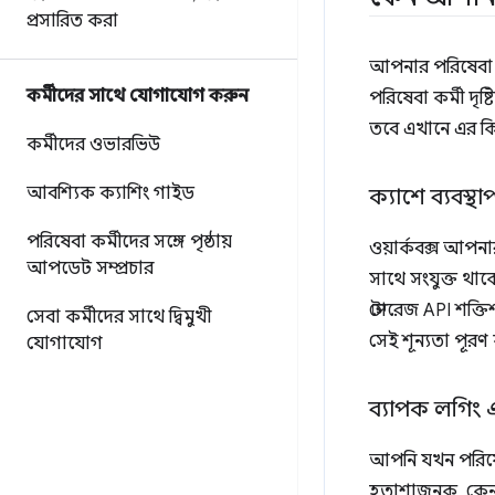
প্রসারিত করা
আপনার পরিষেবা ক
কর্মীদের সাথে যোগাযোগ করুন
পরিষেবা কর্মী দৃ
তবে এখানে এর কিছ
কর্মীদের ওভারভিউ
আবশ্যিক ক্যাশিং গাইড
ক্যাশে ব্যবস্থা
পরিষেবা কর্মীদের সঙ্গে পৃষ্ঠায়
ওয়ার্কবক্স আপনা
আপডেট সম্প্রচার
সাথে সংযুক্ত থাক
স্টোরেজ API শক্তি
সেবা কর্মীদের সাথে দ্বিমুখী
সেই শূন্যতা পূরণ
যোগাযোগ
ব্যাপক লগিং এব
আপনি যখন পরিষে
হতাশাজনক, কেন 