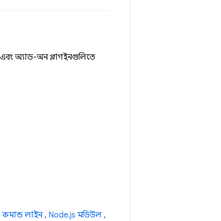
িট এবং অ্যাড-অন প্লাগইনগুলিতে
থ
কমান্ড লাইন
,
Node.js মডিউল
,