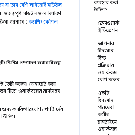
ব্যবহার করা
বা তার বেশি লাইব্রেরি মডিউল
উচিত?
 গুরুত্বপূর্ণ মডিউলগুলি নির্ধারণ
ক্রিয়া জানাবে (
ক্যাশিং কৌশল
ফ্রেমওয়ার্ক
ইন্টিগ্রেশন
আপনার
বিদ্যমান
বিল্ড
টি জিনিস সম্পাদন করার বিকল্প
প্রক্রিয়ায়
ওয়ার্কবক্স
যোগ করুন
িপ্ট তৈরি করুন। জেনারেট করা
 নীচে" ওয়ার্কবক্সের রানটাইম
একটি
বিদ্যমান
পরিষেবা
র জন্য কনফিগারযোগ্য প্যাটার্নের
কর্মীর
া উচিত।
রানটাইমে
ওয়ার্কবক্স