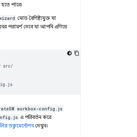
ন হতে পারে৷
wizard
মোড বৈশিষ্ট্যযুক্ত যা
শনের পরামর্শ দেবে যা আপনি এগিয়ে
?
src/



rateSW workbox-config.js
nfig.js
এ পরিবর্তন করে
ুলির ডকুমেন্টেশন
দেখুন।