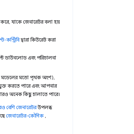
ফার করে, যাকে জেনারেটর বলা হয়
ান্ট-কন্ট্রিবি
দ্বারা কিউরেট করা
রিপ্ট ডাউনলোড এবং পরিচালনা
 (বা মডেলের মতো পৃথক অংশ),
ুক্ত করতে পারে এবং আপনার
ং আরও অনেক কিছু চালাতে পারে।
রও বেশি জেনারেটর
উপলব্ধ
়েছে
জেনারেটর-কৌণিক
,