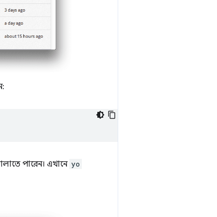
ন:
চালাতে পারেন। এখানে
yo