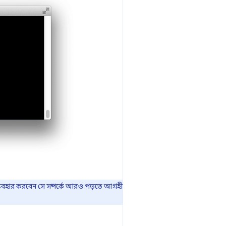
ব্যবহার করবেন সে সম্পর্কে আরও পড়তে আগ্রহী