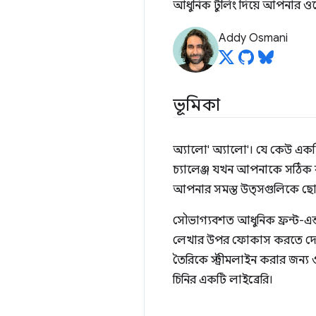
আধুনিক টুলিং দিয়ে আপনার ওয
Addy Osmani
ভূমিকা
অ্যালো' অ্যালো'। যে কেউ একট
চ্যালেঞ্জ যখন আপনাকে সঠিক বয
আপনার সমস্ত উত্সগুলিকে ছোট 
সৌভাগ্যবশত আধুনিক ফ্রন্ট-এন্
লেখার উপর ফোকাস করতে দেয়
তৈরিকে স্ট্রীমলাইন করার জন্য 
চিনির একটি লাইব্রেরি।