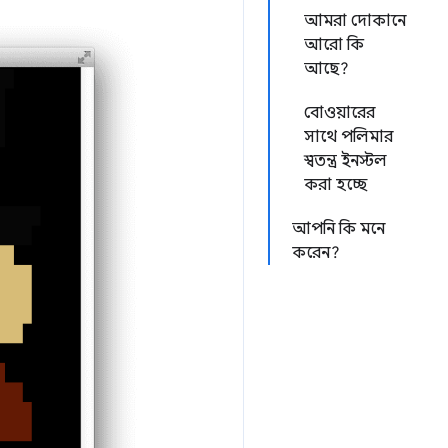
আমরা দোকানে
আরো কি
আছে?
বোওয়ারের
সাথে পলিমার
স্বতন্ত্র ইনস্টল
করা হচ্ছে
আপনি কি মনে
করেন?