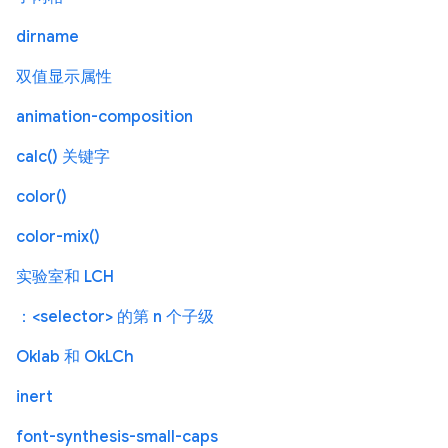
dirname
双值显示属性
animation-composition
calc() 关键字
color()
color-mix()
实验室和 LCH
：<selector> 的第 n 个子级
Oklab 和 OkLCh
inert
font-synthesis-small-caps