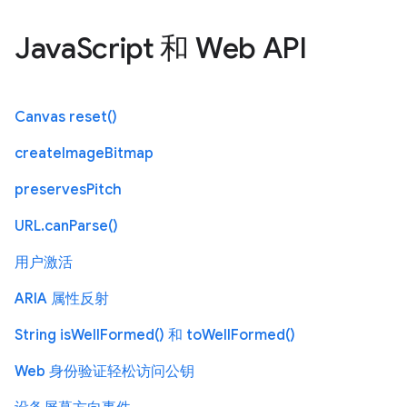
JavaScript 和 Web API
Canvas reset()
createImageBitmap
preservesPitch
URL.canParse()
用户激活
ARIA 属性反射
String isWellFormed() 和 toWellFormed()
Web 身份验证轻松访问公钥