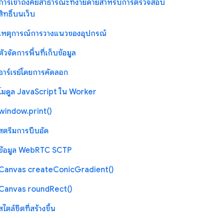
การเข้าถึงคีย์สาธารณะที่ง่ายดายสำหรับการตรวจสอบ
สิทธิ์บนเว็บ
เหตุการณ์การวางแนวของอุปกรณ์
ตัวจัดการพื้นที่เก็บข้อมูล
อาร์เรย์โดยการคัดลอก
โมดูล JavaScript ใน Worker
window.print()
สตรีมการบีบอัด
ข้อมูล WebRTC SCTP
Canvas createConicGradient()
Canvas roundRect()
สไตล์ชีตที่สร้างขึ้น