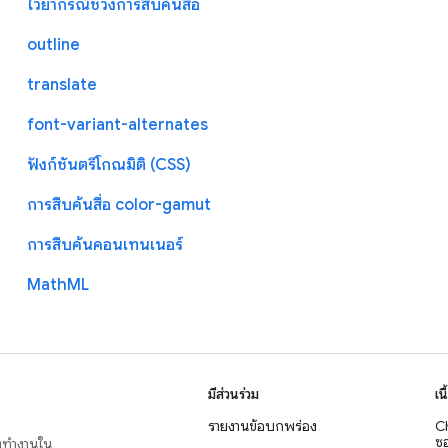
ไวยากรณ์ช่วงการสืบค้นสื่อ
outline
translate
font-variant-alternates
ฟังก์ชันตรีโกณมิติ (CSS)
การสืบค้นสื่อ color-gamut
การสืบค้นคอนเทนเนอร์
MathML
มีส่วนร่วม
เน
รายงานข้อบกพร่อง
C
ซอ
่งทำงานใน