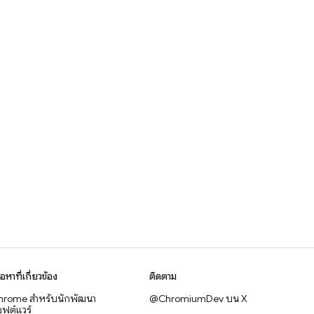
ื้อหาที่เกี่ยวข้อง
ติดตาม
hrome สำหรับนักพัฒนา
@ChromiumDev บน X
ฟต์แวร์