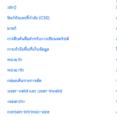
:dir()
ฟังก์ชันเลขชี้กำลัง (CSS)
มาสก์
การสืบค้นสื่อสำหรับการเขียนสคริปต์
การเข้าถึงพื้นที่เก็บข้อมูล
หน่วย lh
หน่วย rlh
กล่องเส้นทางการตัด
:user-valid และ :user-invalid
<search>
contain-intrinsic-size