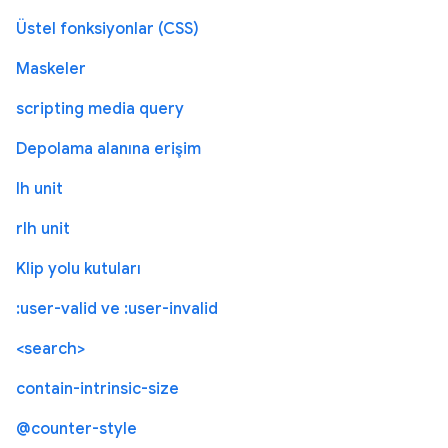
Üstel fonksiyonlar (CSS)
Maskeler
scripting media query
Depolama alanına erişim
lh unit
rlh unit
Klip yolu kutuları
:user-valid ve :user-invalid
<search>
contain-intrinsic-size
@counter-style