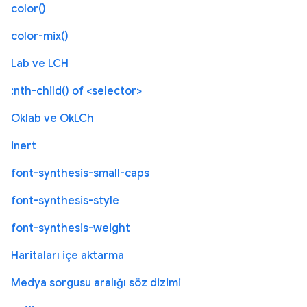
color()
color-mix()
Lab ve LCH
:nth-child() of <selector>
Oklab ve OkLCh
inert
font-synthesis-small-caps
font-synthesis-style
font-synthesis-weight
Haritaları içe aktarma
Medya sorgusu aralığı söz dizimi