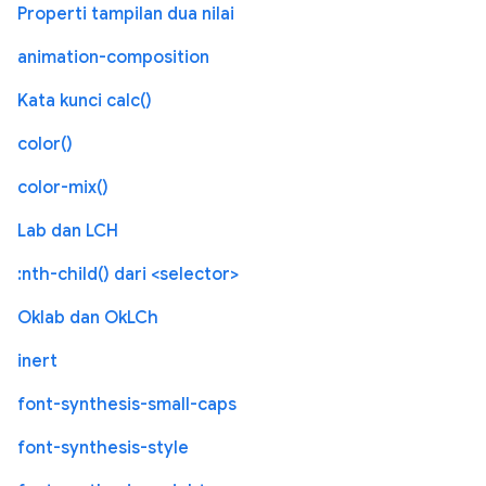
Properti tampilan dua nilai
animation-composition
Kata kunci calc()
color()
color-mix()
Lab dan LCH
:nth-child() dari <selector>
Oklab dan OkLCh
inert
font-synthesis-small-caps
font-synthesis-style