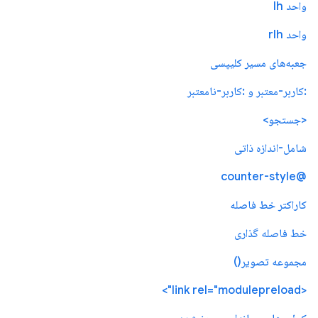
واحد lh
واحد rlh
جعبه‌های مسیر کلیپسی
:کاربر-معتبر و :کاربر-نامعتبر
<جستجو>
شامل-اندازه ذاتی
@counter-style
کاراکتر خط فاصله
خط فاصله گذاری
مجموعه تصویر()
<link rel="modulepreload">