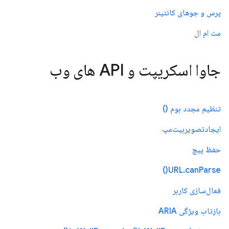
پرس و جوهای کانتینر
مت ام ال
جاوا اسکریپت و API های وب
تنظیم مجدد بوم ()
ایجادتصویربیت‌مپ
حفظ پیچ
URL.canParse()
فعال‌سازی کاربر
بازتاب ویژگی ARIA