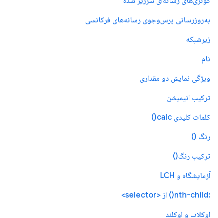
کوئری‌های رسانه‌ای سرریز شده
به‌روزرسانی پرس‌وجوی رسانه‌های فرکانسی
زیرشبکه
نام
ویژگی نمایش دو مقداری
ترکیب انیمیشن
کلمات کلیدی calc()
رنگ ()
ترکیب رنگ()
آزمایشگاه و LCH
:nth-child() از <selector>
اوکلاب و اوکلند