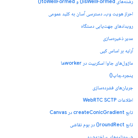
رشته‌های isWellFormed() و toWellFormed()
احراز هویت وب، دسترسی آسان به کلید عمومی
رویدادهای جهت‌یابی دستگاه
مدیر ذخیره‌سازی
آرایه بر اساس کپی
ماژول‌های جاوا اسکریپت در workerها
پنجره.چاپ()
جریان‌های فشرده‌سازی
اطلاعات WebRTC SCTP
تابع createConicGradient در Canvas
تابع roundRect() در بوم نقاشی
شیوه‌نامه‌های ساخته‌شده