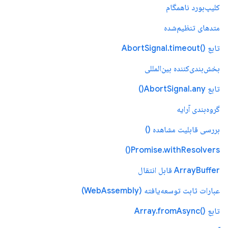
کلیپ‌بورد ناهمگام
متدهای تنظیم‌شده
تابع ()AbortSignal.timeout
بخش‌بندی‌کننده بین‌المللی
تابع AbortSignal.any()
گروه‌بندی آرایه
بررسی قابلیت مشاهده ()
Promise.withResolvers()
ArrayBuffer قابل انتقال
عبارات ثابت توسعه‌یافته (WebAssembly)
تابع ()Array.fromAsync