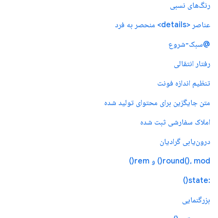
رنگ‌های نسبی
عناصر <details> منحصر به فرد
@سبک-شروع
رفتار انتقالی
تنظیم اندازه فونت
متن جایگزین برای محتوای تولید شده
املاک سفارشی ثبت شده
درون‌یابی گرادیان
round()، mod() و rem()
:state()
بزرگنمایی