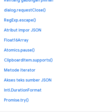
Rentang gabungan pilihan
dialog.requestClose()
RegExp.escape()
Atribut impor JSON
Float16Array
Atomics.pause()
ClipboardItem.supports()
Metode iterator
Akses teks sumber JSON
Intl.DurationFormat
Promise.try()