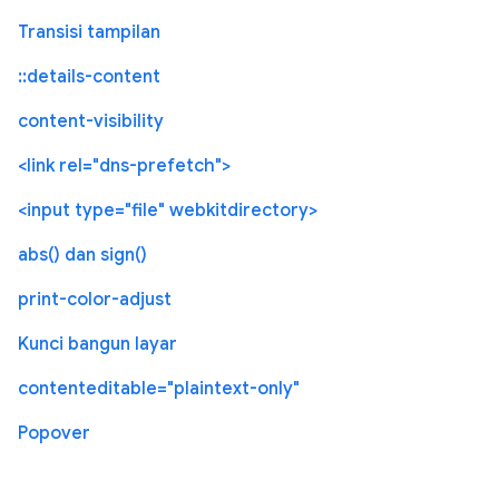
Transisi tampilan
::details-content
content-visibility
<link rel="dns-prefetch">
<input type="file" webkitdirectory>
abs() dan sign()
print-color-adjust
Kunci bangun layar
contenteditable="plaintext-only"
Popover