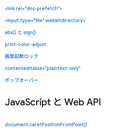
<link rel="dns-prefetch">
<input type="file" webkitdirectory>
abs() と sign()
print-color-adjust
画面起動ロック
contenteditable="plaintext-only"
ポップオーバー
JavaScript と Web API
document.caretPositionFromPoint()