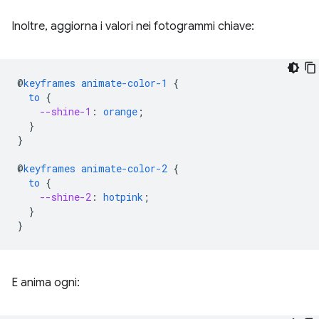
Inoltre, aggiorna i valori nei fotogrammi chiave:
@
keyframes
animate-color-1
{
to
{
--shine-1
:
orange
;
}
}
@
keyframes
animate-color-2
{
to
{
--shine-2
:
hotpink
;
}
}
E anima ogni: