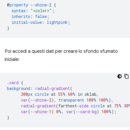
@
property
--shine-2
{
syntax
:
"<color>"
;
inherits
:
false
;
initial-value
:
lightpink
;
}
Poi accedi a questi dati per creare lo sfondo sfumato
iniziale:
.
card
{
background
:
radial-gradient
(
300
px
circle
at
55
%
60
%
in
oklab
,
var
(
--shine-
2
),
transparent
100
%
100
%
),
radial-gradient
(
farthest
-side
circle
at
75
%
30
var
(
--shine-
1
)
0
%
,
var
(
--card-bg
)
100
%
);
}