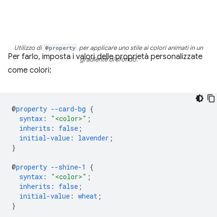
Utilizzo di
@property
per applicare uno stile ai colori animati in un
Per farlo, imposta i valori delle proprietà personalizzate
gradiente di sfondo.
come colori:
@
property
--card-bg
{
syntax
:
"<color>"
;
inherits
:
false
;
initial-value
:
lavender
;
}
@
property
--shine-1
{
syntax
:
"<color>"
;
inherits
:
false
;
initial-value
:
wheat
;
}