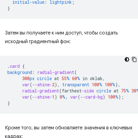
initial-value
:
lightpink
;
}
Затем вы получаете к ним доступ, чтобы создать
исходный градиентный фон:
.
card
{
background
:
radial-gradient
(
300
px
circle
at
55
%
60
%
in
oklab
,
var
(
--shine-
2
),
transparent
100
%
100
%
),
radial-gradient
(
farthest
-side
circle
at
75
%
30
var
(
--shine-
1
)
0
%
,
var
(
--card-bg
)
100
%
);
}
Кроме того, вы затем обновляете значения в ключевых
кадрах: