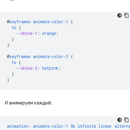
@
keyframes
animate-color-1
{
to
{
--shine-1
:
orange
;
}
}
@
keyframes
animate-color-2
{
to
{
--shine-2
:
hotpink
;
}
}
И анимируем каждый:
animation
:
animate-color-1
8s
infinite
linear
altern