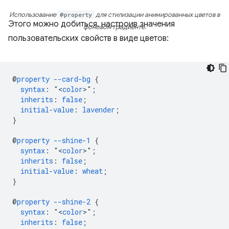
Использование
@property
для стилизации анимированных цветов в
Этого можно добиться, настроив значения
фоновом градиенте.
пользовательских свойств в виде цветов:
@
property
--card-bg
{
syntax
:
"<
color
>"
;
inherits
:
false
;
initial-value
:
lavender
;
}
@
property
--shine-1
{
syntax
:
"<
color
>"
;
inherits
:
false
;
initial-value
:
wheat
;
}
@
property
--shine-2
{
syntax
:
"<
color
>"
;
inherits
:
false
;