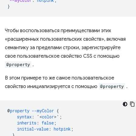
--myColor
:
hotpink
;
}
Чтобы воспользоваться преимуществами этих
«расширенных пользовательских свойств», включая
семантику за пределами строки, зарегистрируйте
свое пользовательское свойство CSS с помощью
@property
.
В этом примере то же самое пользовательское
свойство инициализируется с помощью
@property
.
@
property
--myColor
{
syntax
:
'<
color
>'
;
inherits
:
false
;
initial-value
:
hotpink
;
}