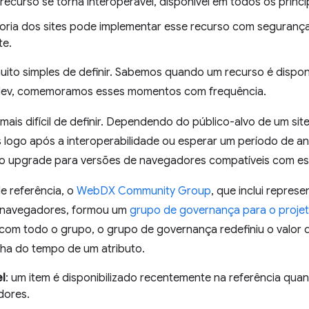
curso se torna interoperável, disponível em todos os princ
ria dos sites pode implementar esse recurso com segurança
te.
uito simples de definir. Sabemos quando um recurso é disponi
dev, comemoramos esses momentos com frequência.
ais difícil de definir. Dependendo do público-alvo de um sit
 logo após a interoperabilidade ou esperar um período de 
a o upgrade para versões de navegadores compatíveis com es
de referência, o
WebDX Community Group
, que inclui repres
e navegadores, formou um
grupo de governança para o proje
om todo o grupo, o grupo de governança redefiniu o valor de
inha do tempo de um atributo.
l
: um item é disponibilizado recentemente na referência quan
dores.