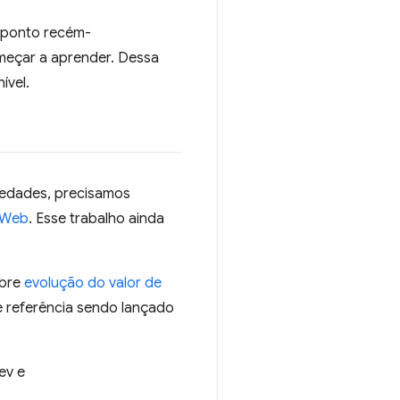
O ponto recém-
omeçar a aprender. Dessa
ível.
riedades, precisamos
 Web
. Esse trabalho ainda
obre
evolução do valor de
e referência sendo lançado
ev e