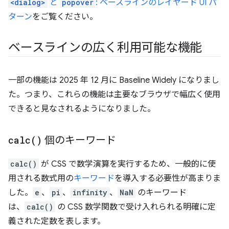
<dialog>
と
popover
: ベースラインのレイヤード UI パ
ターン
をご覧ください。
ベースラインの広く利用可能な機能
一部の機能は 2025 年 12 月に Baseline Widely になりまし
た。つまり、これらの機能は主要なブラウザで幅広く使用
できると見なされるようになりました。
calc(
)
個のキーワード
calc()
が CSS で数学演算を実行するため、一般的に使
用される数式用の
キーワード
を導入する必要性が高まりま
した。
e
、
pi
、
infinity
、
NaN
のキーワード
は、
calc()
の CSS 数学関数で受け入れられる明確に定
義された定数を表します。