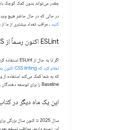
چقدر می‌تواند بدون کمک کوچک باشد، و چگونه Baseline کار را برای توسعه‌دهندگ
در حالی که در حال حاضر هیچ ویدی
کنید
. مراقب تعداد بیشتری از ما از روابط توسعه‌دهنده Chrome باشید که در کنفران
ESLint اکنون رسماً از linting CSS پشتیبانی می کند
اگر تا به حال از ESLint استفاده کرده باشید، می‌دانید که از لحاظ تاریخی ابزاری برای چاپ کردن فقط جاوا اسکریپت بوده است. در این ماه، ESLint
اعلام کرد که CSS linting اکنون به طور رسمی توسط ابزار آنها پشتیبانی می شود
Baseline را برای توسعه دهندگان وب به ارمغان می آورد، به طوری که درک موضوع پشتیبانی از ویژگی آسان تر است.
این یک ماه دیگر در کتا
این زمینه داریم. مواظب نسخه بعدی 