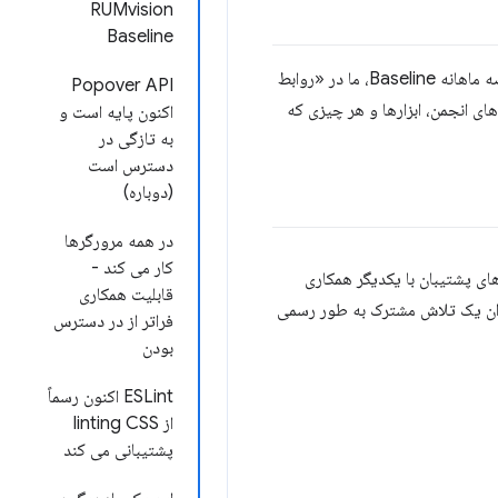
RUMvision
Baseline
این یک ماه شلوغ برای Baseline در جامعه، در Google و سایر فروشندگان بزرگ مرورگر بود. در این نسخه خلاصه ماهانه Baseline، ما در «روابط
Popover API
گفتگوهای انجمن، ابزارها و هر چیزی که
اکنون پایه است و
به تازگی در
دسترس است
(دوباره)
در همه مرورگرها
کار می کند -
ای پشتیبان با یکدیگر همکاری
قابلیت همکاری
د را در تمام مرورگرها در همان سال ارائه کنند. در فوریه، پروژه Interop 2025 به عنوان یک تلاش مشترک به طور رسمی
فراتر از در دسترس
بودن
ESLint اکنون رسماً
از linting CSS
پشتیبانی می کند