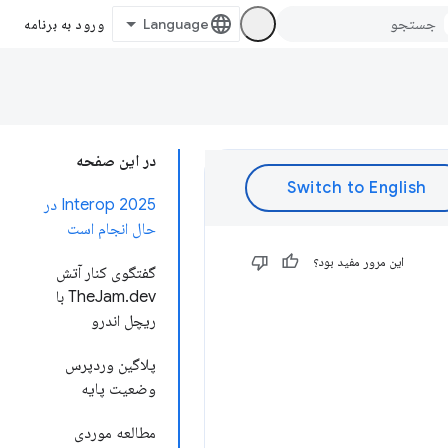
ورود به برنامه
در این صفحه
Interop 2025 در
حال انجام است
این مرور مفید بود؟
گفتگوی کنار آتش
TheJam.dev با
ریچل اندرو
پلاگین وردپرس
وضعیت پایه
مطالعه موردی