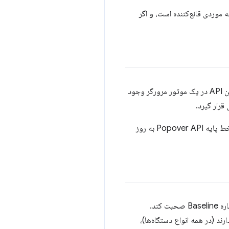
وردی قانع‌کننده است، و اگر
. با این حال، یک اشکال جدی در اجرای این API در یک موتور مرورگر وجود
- تاریخ جدید در دسترس بودن خط پایه Popover API به روز
اخیرا، Mariko Kosaka متعلق به Chrome DevRel به فینیکس، آریزونا سفر کرد تا در کنفرانس HalfStalk درباره Baseline صحبت کند.
د (در همه انواع دستگاه‌ها)،