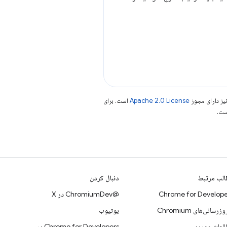
یز دارای مجوز
Apache 2.0 License
است. برای
لب مرتبط
دنبال کردن
Chrome for Develope
@ChromiumDev در X
وزرسانی‌های Chromium
یوتیوب
لعات موردی
Chrome for Developers در