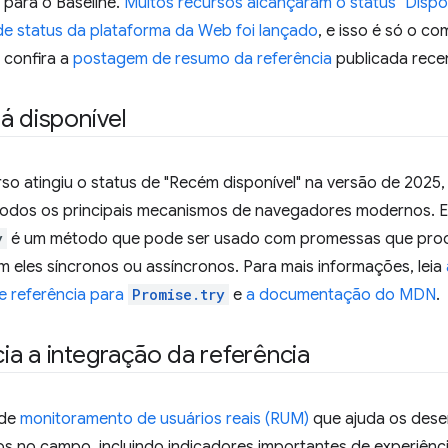
 para o Baseline.
Muitos recursos alcançaram o status "Dispo
de status da plataforma da Web foi lançado
, e isso é só o c
 confira a
postagem de resumo da referência
publicada rece
tá disponível
o atingiu o status de "Recém disponível" na versão de 2025, o
odos os principais mecanismos de navegadores modernos. E
y
é um método que pode ser usado com promessas que pro
am eles síncronos ou assíncronos. Para mais informações, leia
de referência para
Promise.try
e
a documentação do MDN
.
a a integração da referência
 de
monitoramento de usuários reais (RUM)
que ajuda os dese
os no campo, incluindo indicadores importantes de experiênc