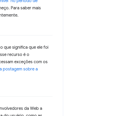
nível" no período de
omeço. Para saber mais
ntemente.
 que significa que ele foi
sse recurso é o
cessam exceções com os
a postagem sobre a
nvolvedores da Web a
ia do usuário, como as