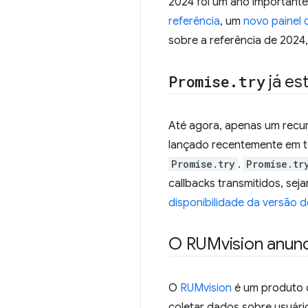
2024 foi um ano importante
referência
, um
novo painel 
sobre a referência de 2024,
Promise
.
try
já es
Até agora, apenas um recurs
lançado recentemente em t
Promise.try
.
Promise.tr
callbacks transmitidos, sej
disponibilidade da versão 
O RUMvision anunci
O
RUMvision
é um produto
coletar dados sobre usuári