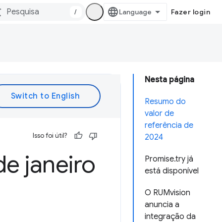
/
Fazer login
Nesta página
Resumo do
valor de
referência de
Isso foi útil?
2024
e janeiro
Promise.try já
está disponível
O RUMvision
anuncia a
integração da