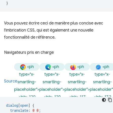
}
Vous pouvez écrire ceci de manière plus concise avec
l'imbrication CSS, qui est également une nouvelle
fonctionnalité de référence.
Navigateurs pris en charge
<ph
<ph
<ph
<ph
type="x-
type="x-
type="x-
type="x-
Source
smartling-
smartling-
smartling-
smartling-
placeholder">
placeholder">
placeholder">
placeholder
</ph> 120
</ph> 120
</ph> 117
</ph> 17,2
dialog
[
open
]
{
translate
:
0
0
;