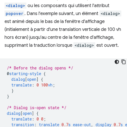
<dialog>
ou les composants qui utilisent l'attribut
popover
. Dans l'exemple suivant, un élément
<dialog>
est animé depuis le bas de la fenêtre d'affichage
(initialement à partir d'une translation verticale de 100 vh
hors écran) jusqu'au centre de la fenêtre d'affichage,
supprimant la traduction lorsque
<dialog>
est ouvert.
/* Before the dialog opens */
@
starting-style
{
dialog
[
open
]
{
translate
:
0
100
vh
;
}
}
/* Dialog is-open state */
dialog
[
open
]
{
translate
:
0
0
;
transition
:
translate
0.7
s
ease-out
,
display
0.7
s