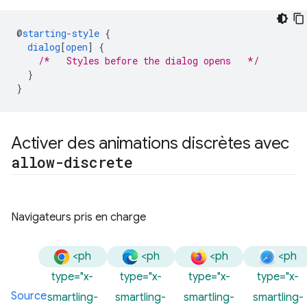
@
starting-style
{
dialog
[
open
]
{
/*   Styles before the dialog opens   */
}
}
Activer des animations discrètes avec
allow-discrete
Navigateurs pris en charge
<ph
<ph
<ph
<ph
type="x-
type="x-
type="x-
type="x-
Source
smartling-
smartling-
smartling-
smartling-