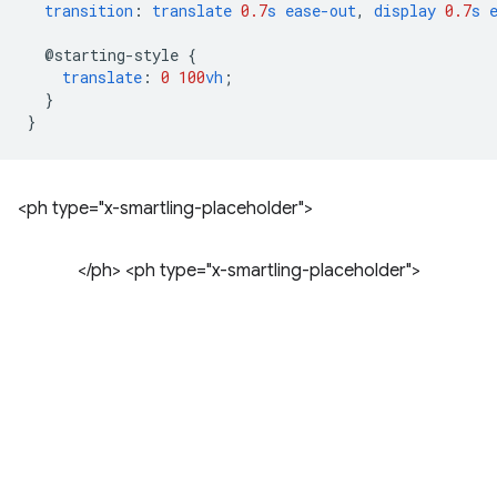
transition
:
translate
0.7
s
ease-out
,
display
0.7
s
@starting-style
{
translate
:
0
100
vh
;
}
}
<ph type="x-smartling-placeholder">
</ph> <ph type="x-smartling-placeholder">