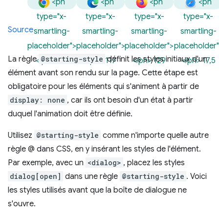
<ph
<ph
<ph
<ph
type="x-
type="x-
type="x-
type="x-
Source
smartling-
smartling-
smartling-
smartling-
placeholder">
placeholder">
placeholder">
placeholder"
La règle
@starting-style
définit les styles initiaux d'un
</ph> 117
</ph> 117
</ph> 129
</ph> 17,5
élément avant son rendu sur la page. Cette étape est
obligatoire pour les éléments qui s'animent à partir de
display: none
, car ils ont besoin d'un état à partir
duquel l'animation doit être définie.
Utilisez
@starting-style
comme n'importe quelle autre
règle @ dans CSS, en y insérant les styles de l'élément.
Par exemple, avec un
<dialog>
, placez les styles
dialog[open]
dans une règle
@starting-style
. Voici
les styles utilisés avant que la boîte de dialogue ne
s'ouvre.