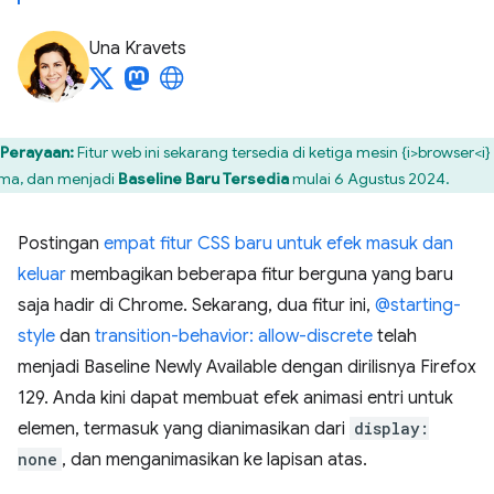
Una Kravets
Perayaan:
Fitur web ini sekarang tersedia di ketiga mesin {i>browser<i}
ma, dan menjadi
Baseline Baru Tersedia
mulai 6 Agustus 2024.
Postingan
empat fitur CSS baru untuk efek masuk dan
keluar
membagikan beberapa fitur berguna yang baru
saja hadir di Chrome. Sekarang, dua fitur ini,
@starting-
style
dan
transition-behavior: allow-discrete
telah
menjadi Baseline Newly Available dengan dirilisnya Firefox
129. Anda kini dapat membuat efek animasi entri untuk
elemen, termasuk yang dianimasikan dari
display:
none
, dan menganimasikan ke lapisan atas.