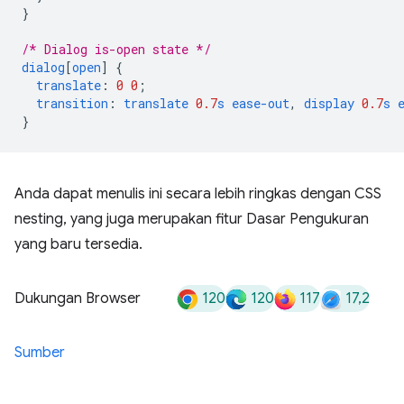
}
/* Dialog is-open state */
dialog
[
open
]
{
translate
:
0
0
;
transition
:
translate
0.7
s
ease-out
,
display
0.7
s
}
Anda dapat menulis ini secara lebih ringkas dengan CSS
nesting, yang juga merupakan fitur Dasar Pengukuran
yang baru tersedia.
120
120
117
17,2
Dukungan Browser
Sumber