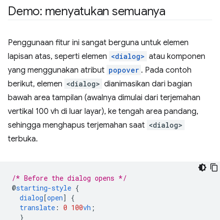
Demo: menyatukan semuanya
Penggunaan fitur ini sangat berguna untuk elemen
lapisan atas, seperti elemen
<dialog>
atau komponen
yang menggunakan atribut
popover
. Pada contoh
berikut, elemen
<dialog>
dianimasikan dari bagian
bawah area tampilan (awalnya dimulai dari terjemahan
vertikal 100 vh di luar layar), ke tengah area pandang,
sehingga menghapus terjemahan saat
<dialog>
terbuka.
/* Before the dialog opens */
@
starting-style
{
dialog
[
open
]
{
translate
:
0
100
vh
;
}