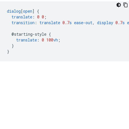
dialog
[
open
]
{
translate
:
0
0
;
transition
:
translate
0.7
s
ease-out
,
display
0.7
s
@starting-style
{
translate
:
0
100
vh
;
}
}