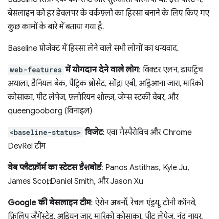
बेसलाइन को हर डेवलपर के वर्कफ़्लो का हिस्सा बनाने के लिए किए गए
कुछ कामों के बारे में बताया गया है.
Baseline प्रोजेक्ट में हिस्सा लेने वाले सभी लोगों का धन्यवाद.
web-features
में योगदान देने वाले लोग
: विक्टर एलन, डायट्रिच
अयाला, डैनियल बेक, पैट्रिक ब्रोसेट, सोंद्रा एबी, अड्रिआना जारा, मारिको
कोसाका, पीट लेपेज, फ़्लोरियन शोल्ज़, जेम्स स्टकी वेबर, और
queengooborg (विनाइल)
<baseline-status>
विजेट
: एवा गैस्पैरोविच और Chrome
DevRel टीम
वेब प्लैटफ़ॉर्म का स्टेटस डैशबोर्ड
: Panos Astithas, Kyle Ju,
James Scott, Daniel Smith, और Jason Xu
Google की बेसलाइन टीम
: ऐरोन अबर्नो, रेचल एंड्रयू, टोनी कॉनवे,
फ़िलिप जैगेंस्टेड, अड्रियन जार, मारिको कोसाका, पीट लेपेज, नंदू नायर,