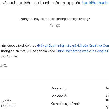
n và cách tạo kiểu cho thanh cuộn trong phần
tạo kiểu thanh
Thông tin này có hữu ích không cho bạn không?
ng này được cấp phép theo
Giấy phép ghi nhận tác giả 4.0 của Creative C
t thông tin chi tiết, vui lòng tham khảo
Chính sách trang web của Google 
t với Oracle.
 UTC.
Đóng góp
N
Báo cáo lỗi
C
tr
ruy cập,
Xem các sự cố mở
người dùng
B