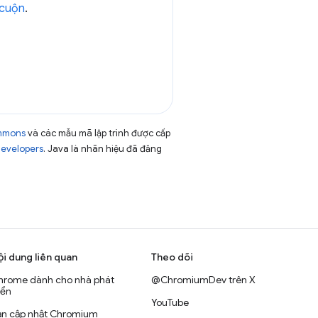
 cuộn
.
ommons
và các mẫu mã lập trình được cấp
Developers
. Java là nhãn hiệu đã đăng
ội dung liên quan
Theo dõi
hrome dành cho nhà phát
@ChromiumDev trên X
iển
YouTube
ản cập nhật Chromium